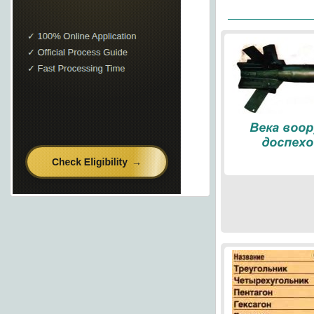
Века воо
доспехо