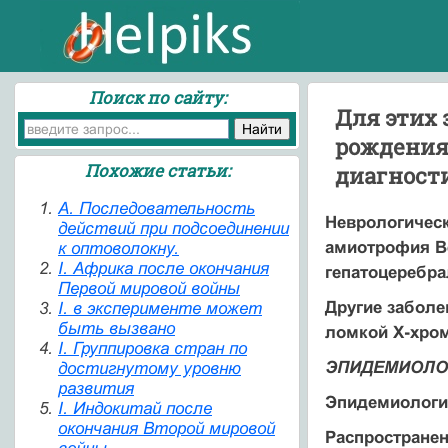
Поиск по сайту:
Для этих 
рождения,
Похожие статьи:
диагности
A. Последовательность
Неврологическ
действий при подсоединении
амиотрофия Ве
к оптоволокну.
I. Африка после окончания
гепатоцеребра
Первой мировой войны
Другие заболе
I. в эксперименте может
быть вызвано
ломкой Х-хром
I. Группировка стран по
ЭПИДЕМИОЛО
достигнутому уровню
развития
Эпидемиологи
I. Индокитай после
окончания Второй мировой
Распространен