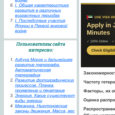
войны
I. Общая характеристика
развития в различных
возрастных периодах
I. Последствия участия
Японии в Первой мировой
войне
Пользователям сайта
интересно:
Азбука Морзе и дальнейшее
развитие телеграфа.
Автоматическая
Закономерност
телеграфия
Развитие фотографических
Частоту гетер
процессов. Пленка,
проявление и печатание
Факторы, их 
Энергия. Какие существуют
Оценка распро
виды энергии
Механика. Ньютоновские
Распространен
законы движения. Масса, вес