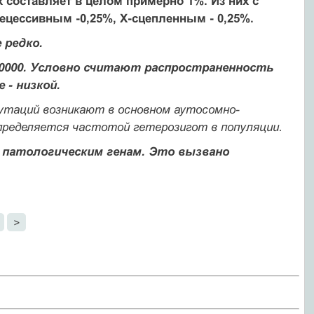
составляет в целом примерно 1%. Из них с
ецессивным -0,25%, Х-сцепленным - 0,25%.
 редко.
00000. Условно считают распространенность
е - низкой.
мутаций возникают в основном аутосомно-
пределяется частотой гетерозигот в популяции.
 патологическим генам. Это вызвано
>