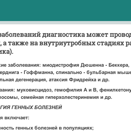
заболеваний диагностика может провод
 а также на внутриутробных стадиях р
ка).
ие заболевания: миодистрофия Дюшенна - Беккера,
рднига - Гоффманна, спинально - бульбарная мышеч
льная дегенерация, атаксия Фридрейха и др.
вания: муковисцидоз, гемофилия А и В, фенилкетон
осомы, семейная гиперхолестеринемия и др.
ГИЯ ГЕННЫХ БОЛЕЗНЕЙ
я включает:
ность генных болезней в популяциях;