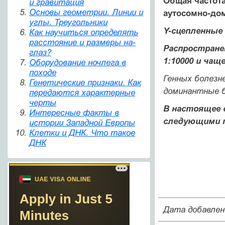
Общая частота
и гравитация
Основы геометрии. Линии и
аутосомно-дом
углы. Треугольники
Y-сцепленные
Как научиться определять
расстояние и размеры на-
Распростране
глаз?
1:10000 и чаще
Оборудование ночлега в
походе
Генных болезн
Генетические признаки. Как
доминантные б
передаются характерные
черты
В настоящее 
Интересные факты в
следующими 
истории Западной Европы
Клетки и ДНК. Что такое
ДНК
Дата добавлен