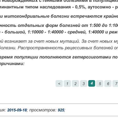
 новорожденных с генными болезнями в популяциях 
инантным типом наследования - 0,5%, аутосомно - р
 и митохондриальные болезни встречаются крайне
нность отдельных форм болезней от 1:500 до 1:1
 - большой, 1:10000 - 1:40000 - средней, 1:40000 и реж
ей возникает за счет новых мутаций. За счет новых 
олезни. Распространенность рецессивных болезней о
время популяции пополняются гетерозиготами по
причинами:
4
<
1
2
3
5
6
7
ия:
; просмотров:
;
2015-09-18
925