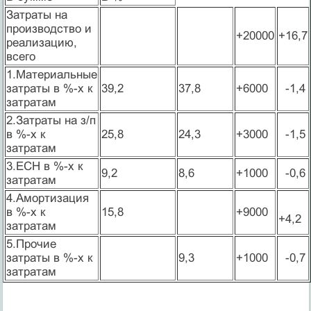
Затраты на
производство и
+20000
+16,7
реализацию,
всего
1.Материальные
затраты в %-х к
39,2
37,8
+6000
-1,4
затратам
2.Затраты на з/п
в %-х к
25,8
24,3
+3000
-1,5
затратам
3.ЕСН в %-х к
9,2
8,6
+1000
-0,6
затратам
4.Амортизация
в %-х к
15,8
+9000
+4,2
затратам
5.Прочие
затраты в %-х к
9,3
+1000
-0,7
затратам