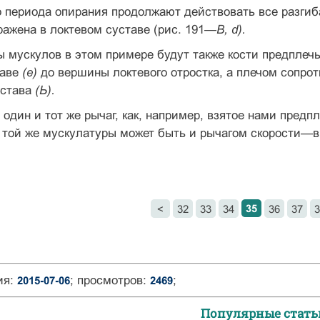
о периода опирания продолжают действовать все разги­
ажена в лок­тевом суставе (рис. 191—
В, d).
 мускулов в этом примере будут также кости предплеч
таве
(е)
до вершины локтевого отростка, а плечом сопрот
устава
(Ь).
 один и тот же рычаг, как, например, взятое нами пред­
и той же мускулатуры может быть и рычагом скорости—
35
<
32
33
34
36
37
3
ия:
; просмотров:
;
2015-07-06
2469
Популярные стать