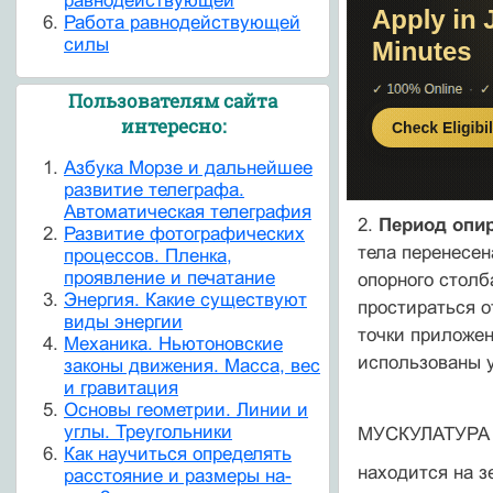
равнодействующей
Работа равнодействующей
силы
Пользователям сайта
интересно:
Азбука Морзе и дальнейшее
развитие телеграфа.
Автоматическая телеграфия
2.
Период опир
Развитие фотографических
тела перенесен
процессов. Пленка,
проявление и печатание
опорного столб
Энергия. Какие существуют
простираться о
виды энергии
точки приложен
Механика. Ньютоновские
использованы у
законы движения. Масса, вес
и гравитация
Основы геометрии. Линии и
углы. Треугольники
МУСКУЛАТУРА
Как научиться определять
находится на 
расстояние и размеры на-