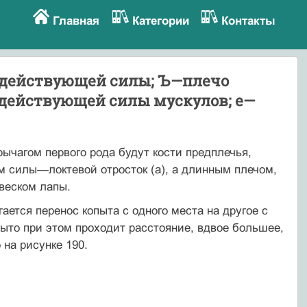
Главная
Категории
Контакты
о действующей силы; Ъ—плечо
действу­ющей силы мускулов; е—
ыча­гом первого рода будут кости предплечья,
ом силы—локтевой отросток (а), а длин­ным плечом,
ивеском лапы.
гается перенос копыта с одного места на другое с
ыто при этом проходит расстоя­ние, вдвое большее,
 на рисунке 190.