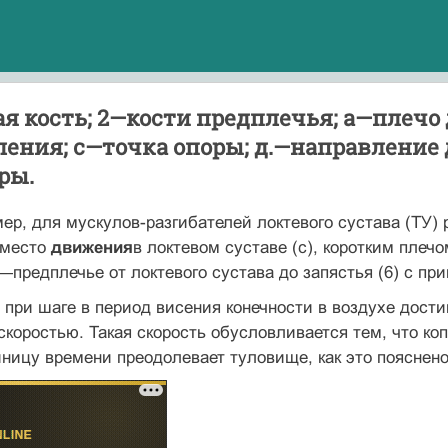
ая кость; 2—кости предплечья; а—плеч
ения; с—точка опоры; д.—направление 
ры.
ер, для мускулов-разгибателей локтевого сустава (ТУ) р
—место
движения
в локтевом суставе (с), коротким плеч
предплечье от локтевого сустава до запястья (6) с пр
 при шаге в период висения конечности в воздухе дости­
коростью. Такая скорость обусловливается тем, что коп
иницу времени преодолевает туловище, как это пояснено