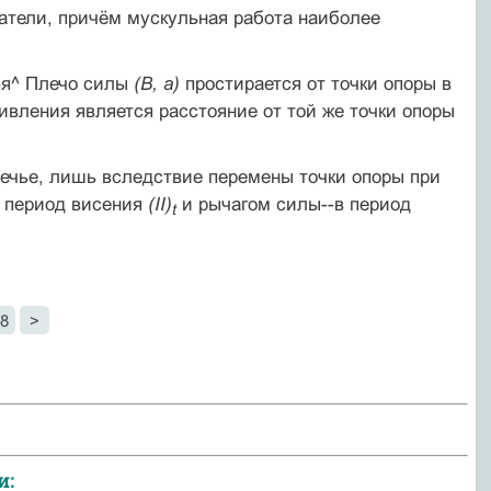
батели, причём мускульная работа наиболее
ья^ Плечо силы
(В, а)
простирается от точки опоры в
ивления является расстоя­ние от той же точки опоры
плечье, лишь вследствие перемены точки опоры при
в период висения
(II)
и рычагом силы--в период
t
8
>
и: