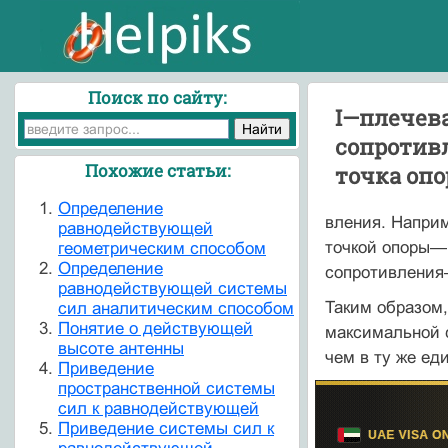
Поиск по сайту:
I—плечев
сопротивл
Похожие статьи:
точка опо
Определение
вления. Наприм
равнодействующей
точкой опоры
геометрическим способом
Определение
сопротивления—
равнодействующей системы
Таким образом,
сил аналитическим способом
Понятие о действующей
максимальной с
высоте антенны
чем в ту же ед
Приведение
пространственной системы
сил к равнодействующей
Приведение системы сил к