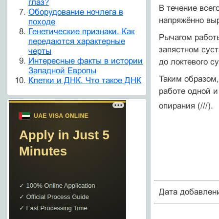
глаз?
В течение всег
Оборудование ночлега в
напряжённо выр
походе
Генетические признаки. Как
Рычагом работы
передаются характерные
запястном сус
черты
Интересные факты в истории
до локтевого с
Западной Европы
Таким образом,
Клетки и ДНК. Что такое ДНК
работе одной 
опирания (///).
Дата добавлен