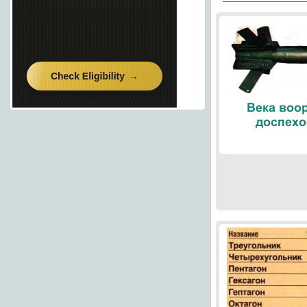
Века воо
доспехо