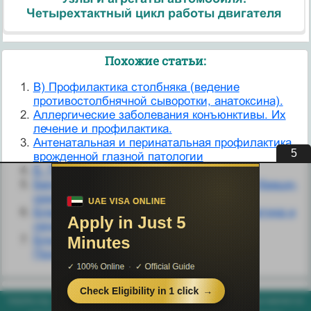
Четырехтактный цикл работы двигателя
Похожие статьи:
B) Профилактика столбняка (ведение
противостолбнячной сыворотки, анатоксина).
Аллергические заболевания конъюнктивы. Их
лечение и профилактика.
Антенатальная и перинатальная профилактика
4
врожденной глазной патологии
Б. Профилактика шока.
Белково-калорическая недостаточность. Кваши-
оркор. Профилактика.
Бленнорейные конъюнктивиты, профилактика и
лечение.
Близорукость, механизм ее развития.
Профилактика близорукости.
helpiks.org - Хелпикс.Орг - 2014-2026 год. Материал сайта представляется