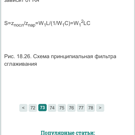
2
S=z
/z
=W
L/(1/W
C)=W
LC
посл
пар
1
1
1
Рис. 18.26. Схема принципиальная фильтра
сглаживания
73
<
72
74
75
76
77
78
>
Популярные статьи: