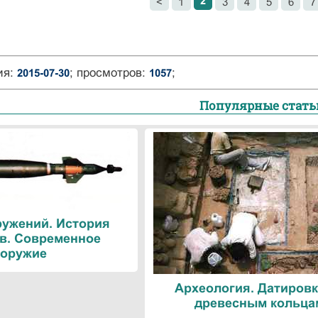
2
<
1
3
4
5
6
7
ия:
; просмотров:
;
2015-07-30
1057
Популярные стать
ружений. История
в. Современное
оружие
Археология. Датировк
древесным кольца