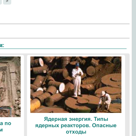
>
и:
Ядерная энергия. Типы
а по
ядерных реакторов. Опасные
м
отходы