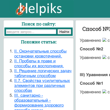
Поиск по сайту:
Способ №
Уравнению
с
Похожие статьи:
Способ №2
II. Окончательные способы
остановки кровотечений.
Уравнению
с
II. Пробелы в праве и
способы их восполнения.
II. Решение логических задач
III) Уравнения
табличным способом
II.7. Свойства усилительных
Способ №1
элементов при различных
способах
Уравнению
с
III. санитарно -
образовательный -
формирование здорового