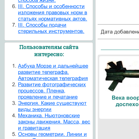
способа жизни.
III. Способы и особенности
изложения правовых норм в
статьях нормативных актов.
III. Способы подачи
стерильных инструментов.
Дата добавлен
Пользователям сайта
интересно:
Азбука Морзе и дальнейшее
развитие телеграфа.
Автоматическая телеграфия
Развитие фотографических
процессов. Пленка,
проявление и печатание
Века воо
Энергия. Какие существуют
доспехо
виды энергии
Механика. Ньютоновские
законы движения. Масса, вес
и гравитация
Основы геометрии. Линии и