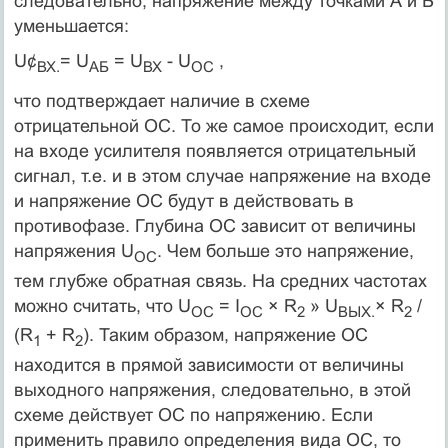
следовательно, напряжение между точками А и Б
уменьшается:
U¢
= U
= U
- U
,
ВХ.
АБ
ВХ
ОС
что подтверждает наличие в схеме
отрицательной ОС. То же самое происходит, если
на входе усилителя появляется отрицательный
сигнал, т.е. и в этом случае напряжение на входе
и напряжение ОС будут в действовать в
противофазе. Глубина ОС зависит от величины
напряжения U
. Чем больше это напряжение,
ОС
тем глубже обратная связь. На средних частотах
можно считать, что U
= I
× R
» U
× R
/
ОС
ОС
2
ВЫХ.
2
(R
+ R
). Таким образом, напряжение ОС
1
2
находится в прямой зависимости от величины
выходного напряжения, следовательно, в этой
схеме действует ОС по напряжению. Если
применить правило определения вида ОС, то