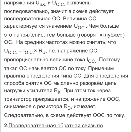
напряжения U
и U
включены
ВХ.
О.С.
последовательно, значит в схеме действует
последовательная ОС. Величина ОС
характеризуется значением U
. Чем больше
ОС.
это напряжение, тем больше (говорят «глубже»)
ОС.
На средних частотах можно считать, что
.
U
= I
× R
, т.е. напряжение ОС
О.С.
О.С.
Э
пропорционально величине тока I
. Поэтому
ОС.
такая ОС называется ОС по току. Применим
правила определения типа ОС. Для определения
способа снятия ОС мысленно разорвём цепь
нагрузки усилителя R
. При этом ток через
К
транзистор прекращается, и напряжение ООС,
снимаемое с резистора R
, исчезает.
Э
Следовательно, в схеме действует ООС по току.
2.
Последовательная обратная связь по