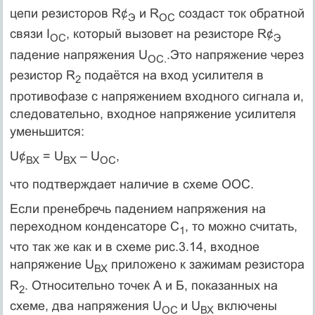
цепи резисторов R¢
и R
создаст ток обратной
Э
ОС
связи I
, который вызовет на резисторе R¢
ОС
Э
падение напряжения U
.Это напряжение через
ОС.
резистор R
подаётся на вход усилителя в
2
противофазе с напряжением входного сигнала и,
следовательно, входное напряжение усилителя
уменьшится:
U¢
= U
– U
,
ВХ
ВХ
ОС
что подтверждает наличие в схеме ООС.
Если пренебречь падением напряжения на
переходном конденсаторе С
, то можно считать,
1
что так же как и в схеме рис.3.14, входное
напряжение U
приложено к зажимам резистора
ВХ
R
. Относительно точек А и Б, показанных на
2
схеме, два напряжения U
и U
включены
ОС
ВХ