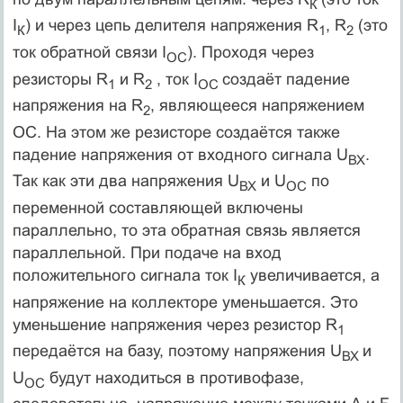
К
I
) и через цепь делителя напряжения R
, R
(это
К
1
2
ток обратной связи I
). Проходя через
ОС
резисторы R
и R
, ток I
создаёт падение
1
2
ОС
напряжения на R
, являющееся напряжением
2
ОС. На этом же резисторе создаётся также
падение напряжения от входного сигнала U
.
ВХ
Так как эти два напряжения U
и U
по
ВХ
ОС
переменной составляющей включены
параллельно, то эта обратная связь является
параллельной. При подаче на вход
положительного сигнала ток I
увеличивается, а
К
напряжение на коллекторе уменьшается. Это
уменьшение напряжения через резистор R
1
передаётся на базу, поэтому напряжения U
и
ВХ
U
будут находиться в противофазе,
ОС