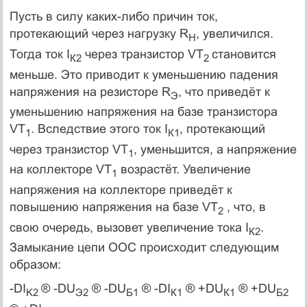
Пусть в силу каких-либо причин ток,
протекающий через нагрузку R
, увеличился.
Н
Тогда ток I
через транзистор VT
становится
К2
2
меньше. Это приводит к уменьшению падения
напряжения на резисторе R
, что приведёт к
Э
уменьшению напряжения на базе транзистора
VT
. Вследствие этого ток I
, протекающий
1
К1
через транзистор VT
, уменьшится, а напряжение
1
на коллекторе VT
возрастёт. Увеличение
1
напряжения на коллекторе приведёт к
повышению напряжения на базе VT
, что, в
2
свою очередь, вызовет увеличение тока I
.
К2
Замыкание цепи ООС происходит следующим
образом:
-DI
® -DU
® -DU
® -DI
® +DU
® +DU
K
2
Э2
Б1
К1
К1
Б2