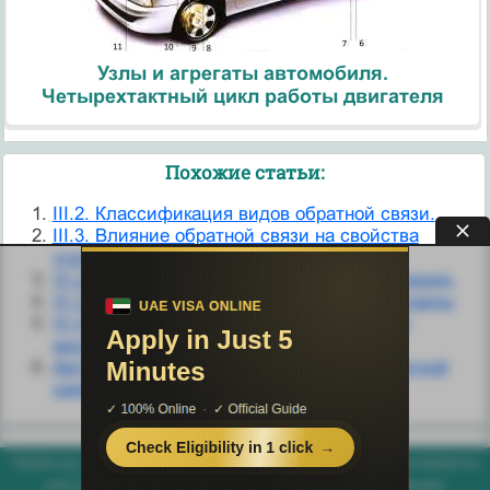
Узлы и агрегаты автомобиля.
Четырехтактный цикл работы двигателя
Похожие статьи:
III.2. Классификация видов обратной связи.
III.3. Влияние обратной связи на свойства
усилителя.
VI.2. Однотактные каскады мощного усиления.
VІ.3. Двухтактные трансформаторные каскады
VІ.4. Бестрансформаторные двухтактные
каскады
Автогенератор с трансформаторной обратной
связью
helpiks.org - Хелпикс.Орг - 2014-2026 год. Материал сайта представляется
для ознакомительного и учебного использования. |
Поддержка