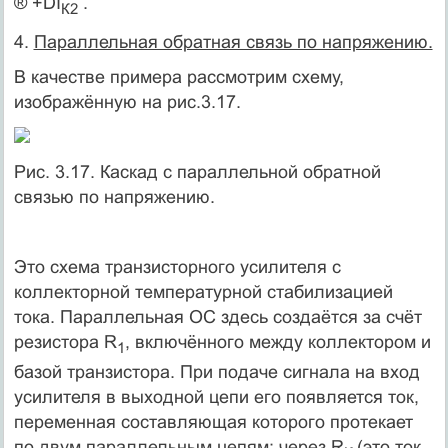
® +DI
.
К2
4.
Параллельная обратная связь по напряжению.
В качестве примера рассмотрим схему,
изображённую на рис.3.17.
Рис. 3.17. Каскад с параллельной обратной
связью по напряжению.
Это схема транзисторного усилителя с
коллекторной температурной стабилизацией
тока. Параллельная ОС здесь создаётся за счёт
резистора R
, включённого между коллектором и
1
базой транзистора. При подаче сигнала на вход
усилителя в выходной цепи его появляется ток,
переменная составляющая которого протекает
по двум параллельным цепям: через R
(это ток