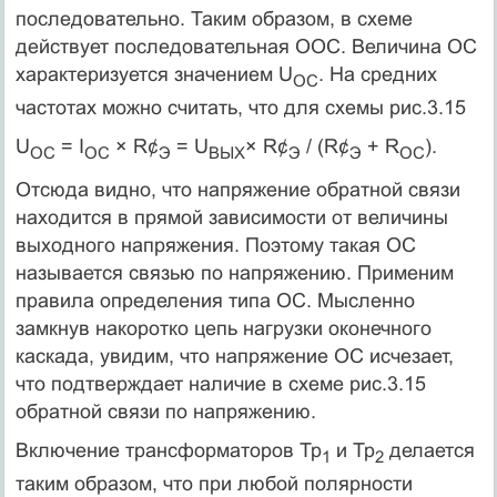
последовательно. Таким образом, в схеме
действует последовательная ООС. Величина ОС
характеризуется значением U
. На средних
ОС
частотах можно считать, что для схемы рис.3.15
U
= I
× R¢
= U
× R¢
/ (R¢
+ R
).
ОС
ОС
Э
ВЫХ
Э
Э
ОС
Отсюда видно, что напряжение обратной связи
находится в прямой зависимости от величины
выходного напряжения. Поэтому такая ОС
называется связью по напряжению. Применим
правила определения типа ОС. Мысленно
замкнув накоротко цепь нагрузки оконечного
каскада, увидим, что напряжение ОС исчезает,
что подтверждает наличие в схеме рис.3.15
обратной связи по напряжению.
Включение трансформаторов Тр
и Тр
делается
1
2
таким образом, что при любой полярности