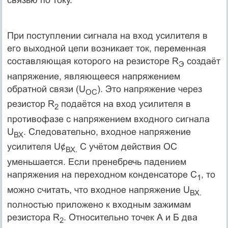
При поступлении сигнала на вход усилителя в
его выходной цепи возникает ток, переменная
составляющая которого на резисторе R
создаёт
Э
напряжение, являющееся напряжением
обратной связи (U
). Это напряжение через
ОС
резистор R
подаётся на вход усилителя в
2
противофазе с напряжением входного сигнала
U
. Следовательно, входное напряжение
ВХ
усилителя U¢
С учётом действия ОС
ВХ.
уменьшается. Если пренебречь падением
напряжения на переходном конденсаторе С
, то
1
можно считать, что входное напряжение U
ВХ.
полностью приложено к входным зажимам
резистора R
. Относительно точек А и Б два
2