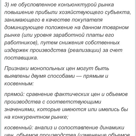
3) не обусловленное конъюнктурой рынка
повышение прибыли хозяйствующего субъекта,
занимающего в качест­ве покупателя
доминирующее положение на данном товар­ном
рынке (или уровня заработной платы его
работников), путем снижения собственных
издержек производства (реа­лизации) за счет
поставщика.
Признаки монопольных цен могут быть
выявлены двумя способами — прямым и
косвенным:
прямой
: сравнение фактических цен и объемов
произ­водства с соответствующими
значениями, которые имеются или имелись бы
на конкурентном рынке;
косвенный
: анализ и сопоставление динамики
цен, объ­емов производства (изменение объемов