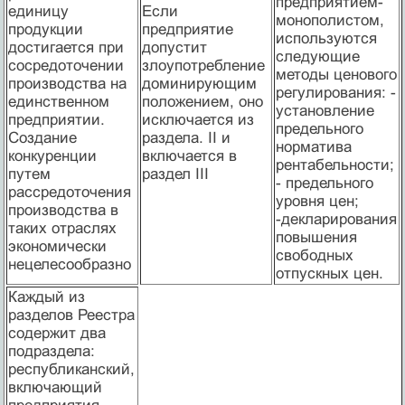
предприятием-
единицу
Если
монополистом,
продукции
предприятие
используются
достигается при
допустит
следующие
сосре­доточении
злоупотребление
методы ценового
производс­тва на
доминирующим
регулирования: -
единственном
положением, оно
установление
предприятии.
исключается из
предельного
Создание
раздела. II и
норматива
конкуренции
включается в
рентабельности;
путем
раздел III
- предельного
рассредоточения
уровня цен;
производства в
-декларирования
таких отраслях
повышения
экономически
свободных
нецелесообразно
отпускных цен.
Каждый из
разделов Реестра
содержит два
подраздела:
республиканс­кий,
включающий