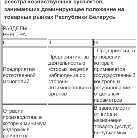
реестра хозяйствующих субъектов,
занимающих доминирующее положение на
товарных рынках Республики Беларусь
РАЗДЕЛЫ
РЕЕСТРА
I
II
III
Предприятия, в
Предприятия, за
отношении
деятельностью
которых
Предприятия
которых ведется
применяется
естест­венной
наблюдение со
государственный
монополий
стороны
контроль и
антимонопольных
регулирование
органов
отдельных
параметров
В зависимости
Отрасли
от вида и
производства, в
назначения
которых минимум
товаров (услуг),
издержек в
выпускаемых
расчете на