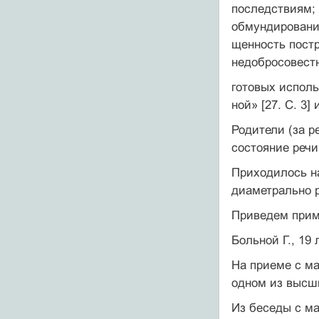
последствиям; 
обмундирование
щенность постр
недобросовестн
готовых испол
ной» [27. С. 3] 
Родители (за р
состояние речи
Приходилось на
диаметрально 
Приведем приме
Больной Г., 19
На приеме с ма
одном из высш
Из беседы с ма