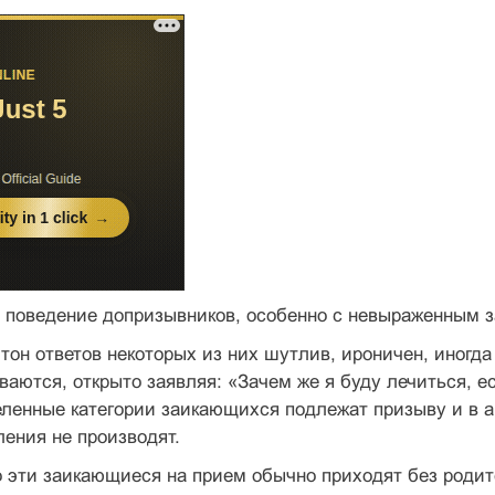
 поведение допризывников, особенно с не­выраженным з
он ответов некоторых из них шутлив, иро­ничен, иногда 
ваются, открыто заявляя: «Зачем же я буду лечиться, е
еленные категории заикающихся подлежат призыву и в а
ления не производят.
о эти заикающиеся на прием обычно при­ходят без родит