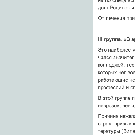
на логопеда ар
долг Родине» и т
От лечения при
.
III группа. «В
Это наиболее м
чался значител
колледжей, тех
которых нет в
работаю­щие не
про­фессий и с
В этой группе 
неврозов, невр
Причина нежел
страх, призывн
тературы (Виле