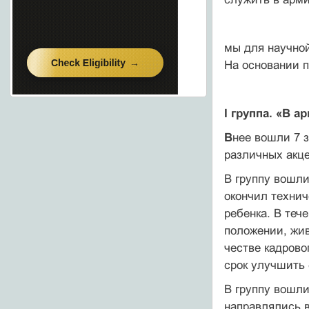
мы для научной
На основании п
I группа. «В а
В
нее вошли 7 
различных акц
В группу вошли
окончил технич
ребенка. В теч
положении, жив
честве кадрово
срок улучшить 
В группу вошли
направлялись 