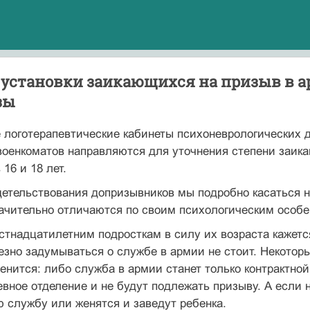
 установки заикающихся на призыв в 
зы
логотерапевтические кабинеты пси­хоневрологических 
оенкоматов направляются для уточне­ния степени заик
в 16 и 18 лет.
етельствования допризывников мы подроб­но касаться не
ачительно отличаются по своим психоло­гическим особе
стнадцатилетним подросткам в силу их возраста кажется
езно задумываться о службе в армии не стоит. Некоторые
енится: либо служба в армии ста­нет только контрактной
евное отделение и не будут подле­жать призыву. А если н
 службу или женятся и заве­дут ребенка.