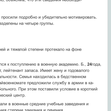
ы просили подробно и убедительно мотивировать.
зделены на четыре группы.
дней и тяжелой степени протекало на фоне
ился к поступлению в военную академию. Б.,
24
года,
 лейтенант запаса. Имеет жену и го­довалого
иальности. Семья находилась в бедственном
айвоенкомате предложили службу в армии в ка­
больного. При этом поставили условие в короткий
ческий центр.
упали в военные средние учебные заведения и
ия степени заикания и лечения.