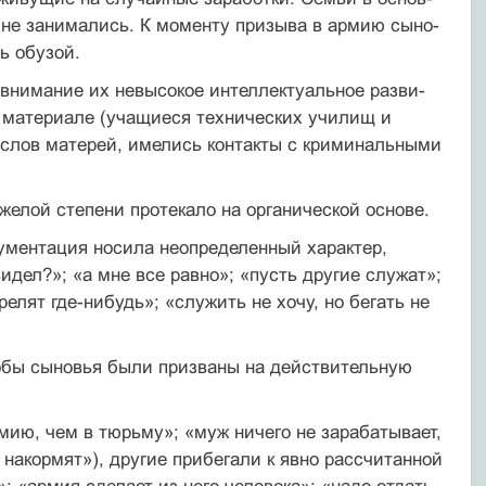
 не занимались. К моменту призыва в армию сыно­
ь обузой.
 внимание их невысокое интеллектуальное разви­
 материале (учащиеся технических училищ и
о слов матерей, имелись контакты с криминальными
желой степени протекало на органической ос­нове.
гументация носила неопределенный характер,
идел?»; «а мне все равно»; «пусть другие служат»;
релят где-нибудь»; «служить не хочу, но бегать не
тобы сыновья были призваны на действительную
мию, чем в тюрьму»; «муж ничего не зарабаты­вает,
накормят»), другие прибегали к явно рассчи­танной