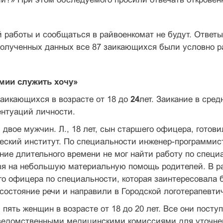
 работы и сообщаться в райвоенкомат не бу­дут. Ответ
олученных данных все 87 заикающихся были условно ра
рмии служить хочу»
заикающихся в возрасте от 18 до
24
лет. Заикание в сре
ентуаций личности.
 двое мужчин. Л., 18 лет, сын старшего офицера, готов
еский институт. По специальности инженер-программист,
ение длительного времени не мог най­ти работу по спец
я на небольшую материальную помощь ро­дителей. В р
го офицера по специальности, которая заинте­ресовала 
состояние речи и направили в Городской ло­готерапевти
 пять женщин в возрасте от 18 до 20 лет. Все они пост
ведомственными медицинскими комиссиями для уточнен