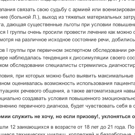
елания связать свою судьбу с армией или военизирова
ие (больной Л.), выход из тяжелых матери­альных затру
та, дающая существенные льготы при условии повышен
я I группы очень просили провести лече­ние как можно 
мотря на различное исходное состояние речи, добилис
ов I группы при первичном экспертном об­следовании ре
ере наблюдалась тенденция к дисси­муляции своего со
ском обследовании специалисты стремились диагностир
ловия, при которых можно было выявить мак­симальные 
овном оценивалась возможность использования пациент
туациях речевого общения, а также автома­тизация нав
циально создавать условия повышенного эмо­циональног
енению первичного диагноза, будет чув­ствовать себя в 
армии служить не хочу, но если призову!, уклоняться 
шли 12 заикающихся в возрасте от 18 лет до 21 года. 
щиеся технических училищ, колледжей и без­работные,