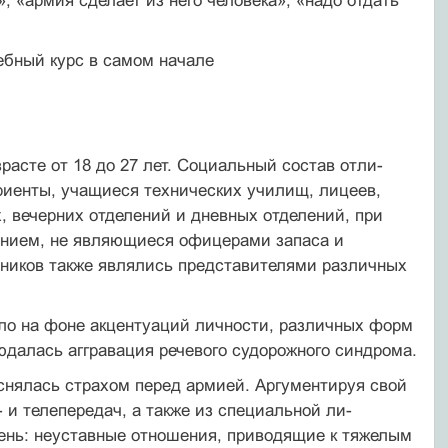
 «армия сделает из него человека»; «надо отдать
ебный курс в самом начале
расте от 18 до 27 лет. Социальный состав отли­
риенты, учащиеся технических училищ, лицеев,
, вечерних отделений и дневных отделений, при
анием, не являющиеся офицерами запаса и
ывников также являлись представителями различных
ало на фоне акцентуаций личности, различ­ных форм
юдалась аггравация речевого судорожно­го синдрома.
нялась страхом перед армией. Аргументируя свой
 и телепередач, а также из специальной ли­
речень: неуставные отношения, приводящие к тяжелым