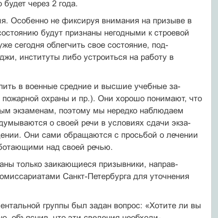
 будет через 2 года.
я. Особенно не фиксируя внимания на призы­ве в
состоянию будут признаны негодными к стро­евой
же сегодня облегчить свое состояние, под­
еджи, институты либо устроиться на работу в
пить в военные средние и высшие учебные за­
пожарной охраны и пр.). Они хорошо понимают, что
ьным экзаменам, поэтому мы нередко наблюдаем
думываются о своей речи в условиях сдачи экза­
дении. Они сами обращаются с просьбой о лечении
ботающими над своей речью.
раны только заикающиеся призывники, направ­
комиссариатами Санкт-Петербурга для уточнения
ентальной группы был задан вопрос: «Хотите ли вы
о, объяснив, что эти сведения необходи-