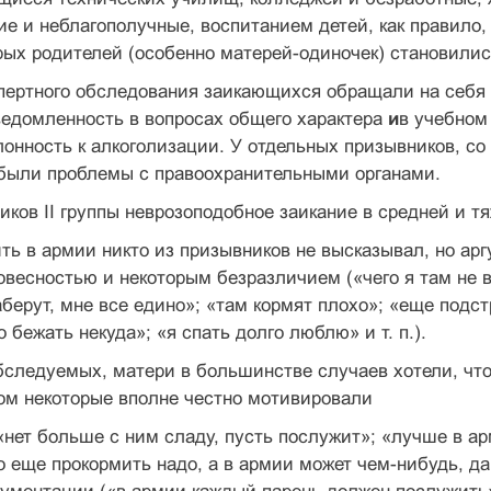
 и неблагополучные, воспитанием детей, как правило,
рых родителей (особенно матерей-одиночек) становилис
пертного обследования заикающихся обраща­ли на себя
ведомленность в вопросах общего характера
и
в учебном
клонность к алкоголизации. У отдельных призывников, с
 были проблемы с правоохранительными органами.
иков II группы неврозоподобное заикание в средней и тя
ь в армии никто из призывников не выс­казывал, но ар
овесностью и некоторым безразличием («чего я там не в
заберут, мне все едино»; «там кормят плохо»; «еще подст
о бежать некуда»; «я спать долго люблю» и т. п.).
обследуемых, матери в большинстве случаев хотели, ч
ом некоторые вполне честно мотивировали
«нет больше с ним сладу, пусть послужит»; «лучше в ар
 еще прокормить надо, а в армии может чем-нибудь, да 