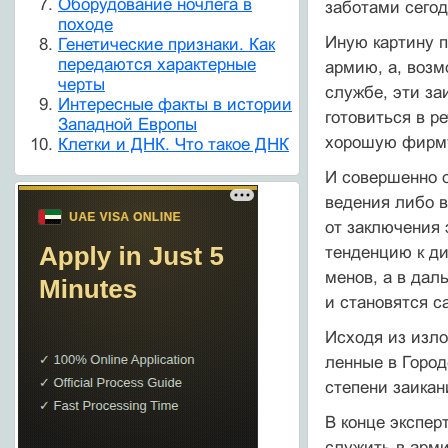
Оборудование ночлега в
заботами сегод
походе
Иную картину п
Генетические признаки. Как
передаются характерные
армию, а, возм
черты
службе, эти за
Интересные факты в истории
готовиться в р
Западной Европы
хорошую фирму,
Клетки и ДНК. Что такое ДНК
И совершенно 
ведения либо в
от заключения 
тенденцию к ди
менов, а в дал
и становятся 
Исходя из изло
ленные в Горо
степени заикан
В конце экспер
служить в арми