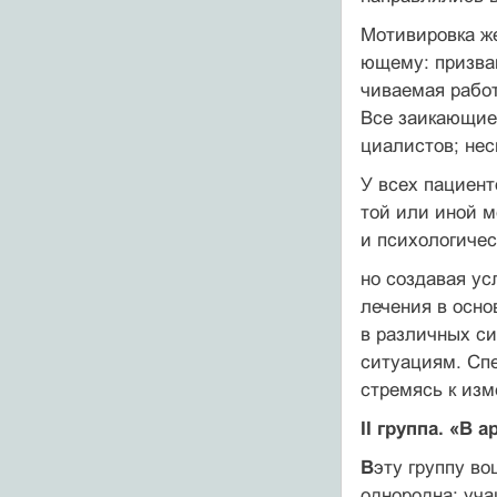
Мотивировка ж
ющему: призван
чиваемая рабо
Все заикающиес
циалистов; нес
У всех пациент
той или иной м
и психологиче
но создавая ус
лечения в осн
в различных си
ситуациям. Спе
стремясь к изм
II группа. «В 
В
эту группу во
однородна: уча