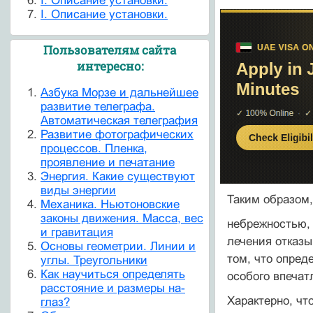
I. Описание установки.
I. Описание установки.
Пользователям сайта
интересно:
Азбука Морзе и дальнейшее
развитие телеграфа.
Автоматическая телеграфия
Развитие фотографических
процессов. Пленка,
проявление и печатание
Энергия. Какие существуют
виды энергии
Таким образом,
Механика. Ньютоновские
законы движения. Масса, вес
небрежностью, т
и гравитация
лечения отказы
Основы геометрии. Линии и
том, что опред
углы. Треугольники
Как научиться определять
особого впечат
расстояние и размеры на-
Характерно, чт
глаз?