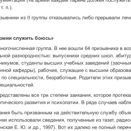
гументации («в армии каждый парень должен послужить»;
. п.).
зывники из II группы отказывались либо прерывали леч
 армии служить боюсь»
ногочисленная группа. В нее вошли 64 при­зывника в воз
ьной разнородностью: выпускники средних школ, абиту
никумов, студенты высших учебных заведе­ний (заочных
оенной кафедры), рабочие, служащие с высшим образов
 по специальности, безработные. Родители этих при­з
пециальностей.
представлены все три степени заикания, которое протек
отического развития и психопатии. В ряде случаев набл
ания быть призванным на действительную службу объяс
ики использовали сведения, полученные из газет, радио-
нская Е. Ю. и др., 1997). Вот их далеко не пол­ный пе