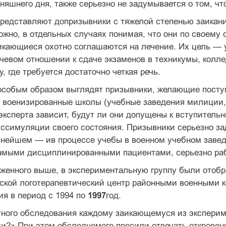
няшнего дня, также серьезно не задумы­вается о том, что
редставляют допризывники с тяжелой сте­пенью заикани
ожно, в отдельных случаях понимая, что они по своему 
икающиеся охотно соглашаются на лече­ние. Их цель — у
ечевом отношении к сдаче экзаменов в техни­кумы, колл
 где требуется достаточно четкая речь.
особым образом выглядят призывники, же­лающие посту
 военизированные школы (учебные заведения милиции, 
эксперта зависит, будут ли они допущены к вступител
ссимуляции своего состояния. Призывники серьезно за
ьнейшем — ив процессе учебы в военном учеб­ном заве
самыми дисциплинированными пациентами, се­рьезно ра
женного выше, в экспериментальную груп­пу были отоб
дской логотерапевтический центр районными военными 
ия в период с 1994 по
1997
год.
тного обследования каждому заикающему­ся из эксперим
и?» При этом обследуемого просили отвечать откровенн