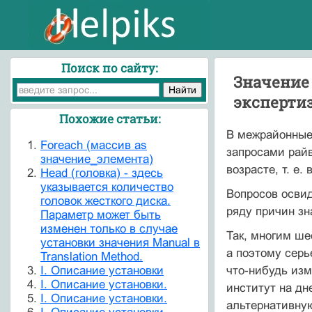
Поиск по сайту:
Значение
эксперти
Похожие статьи:
В межрайонные 
Foreach (массив as
запросами райв
значение_элемента)
возрасте, т. е. 
Head (головка) - здесь
указывается количество
Вопросов освид
головок жесткого диска.
ряду причин зн
Параметр может быть
изменен только в случае
Так, многим ше
установки значения Manual в
а поэтому серь
Translation Method.
I. Описание установки
что-нибудь изм
I. Описание установки.
институт на дн
I. Описание установки.
альтернативную