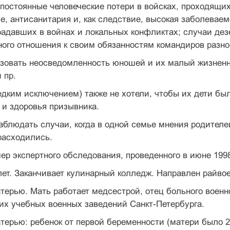
постоянные человеческие потери в войсках, проходящих
, антисанитария и, как следствие, высокая заболеваем
адавших в войнах и локальных конфликтах; случаи дез
ого отношения к своим обязанностям коман­диров разно
ьзовать неосведомленность юношей и их малый жизненн
и пр.
едким исключением) также не хотели, что­бы их дети бы
 и здоровья призывника.
блюдать случаи, когда в одной семье мне­ния родителе
расходились.
р экспертного обследования, проведенно­го в июне 1998
 лет. Заканчивает кулинарный колледж. Направ­лен райв
терью. Мать работает медсестрой, отец больно­го воен
их учебных военных заведений Санкт-Петербурга.
терью: ребенок от первой беременности (матери было 22