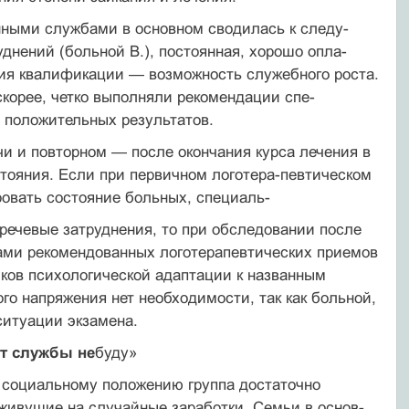
нными службами в основном сводилась к следу­
днений (больной В.), постоянная, хорошо опла­
ия квалификации — возможность служебного роста.
скорее, четко выполняли рекомендации спе­
ь положительных результатов.
чи и повторном — после окончания курса ле­чения в
стояния. Если при первичном логотера-певтическом
овать состояние больных, специаль-
речевые затруднения, то при обследовании после
ами рекомендованных логотерапевтических приемов
ыков психологической адаптации к названным
о напряжения нет необходимости, так как боль­ной,
ситуации экзамена.
от службы не
буду»
По социальному положению группа достаточно
 живущие на случайные заработки. Семьи в основ­