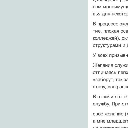
ном малоимущие
вья для некото
В процессе экс
тие, плохая ос
коллед­жей), с
струк­турами и
У всех призывн
Желания служит
отличаясь легк
«за­берут, так 
стану, все равн
В отличие от 
службу. При эт
свое желание (
а мне младшего