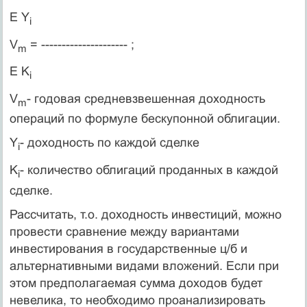
Е Y
i
V
= --------------------- ;
m
E K
i
V
- годовая средневзвешенная доходность
m
операций по формуле бескупонной облигации.
Y
- доходность по каждой сделке
i
K
- количество облигаций проданных в каждой
i
сделке.
Рассчитать, т.о. доходность инвестиций, можно
провести сравнение между вариантами
инвестирования в государственные ц/б и
альтернативными видами вложений. Если при
этом предполагаемая сумма доходов будет
невелика, то необходимо проанализировать