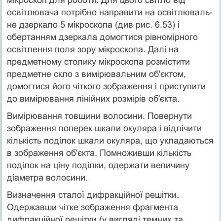
освітлювача потрібно направити на освітлюваль­
не дзеркало 5 мікроскопа (див рис. 6.53) і
обертанням дзеркала домогтися рівномірного
освітлення поля зору мікроскопа. Далі на
предметному столику мікроскопа роз­містити
предметне скло з вимірювальним об'єктом,
домогтися його чіткого зображення і приступити
до вимірювання лінійних розмірів об'єкта.
Вимірювання товщини волосини. Повернути
зображен­ня поперек шкали окуляра і відлічити
кількість поділок шкали окуляра, що укладаються
в зображення об'єкта. По­множивши кількість
поділок на ціну поділки, одержати величину
діаметра волосини.
Визначення сталої дифракційної решітки.
Одержавши чітке зображення фрагмента
дифракційної решітки (у вигляді темних та