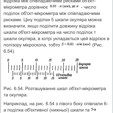
відрізка між співпадаючими рисками об'єкт-
мікрометра дорівнює
- число
поділок об'скт-мікрометра між співпадаючими
рисками. Ціну поділки 5 шкали окуляра можна
визначити, якщо поділити довжину відрізка
шкали об'єкт-мікрометра на число поді­лок т
шкали окуляра, в котрі укладається цей відрізок в
полізору мікроскопа, тобто
(Рис.
6.54).
Рис. 6.54. Розташування шкал об'єкт-мікрометра
та окуляра.
Наприклад, на рис. 6.54 з лівого боку співпали 6-
а поділка об'єктивної (нижньої) шкали та