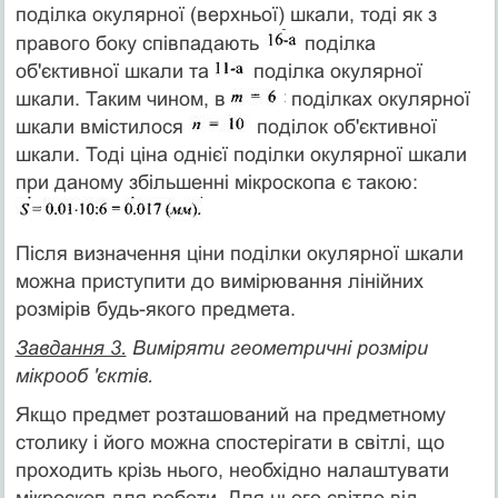
поділка оку­лярної (верхньої) шкали, тоді як з
правого боку співпадають
поділка
об'єктивної шкали та
поділка окулярної
шкали. Таким чином, в
поділках окулярної
шкали вмістилося
поділок об'єктивної
шкали. Тоді ціна однієї поділки окулярної шкали
при даному збільшенні мікроскопа є такою:
Після визначення ціни поділки окулярної шкали
можна приступити до вимірювання лінійних
розмірів будь-якого предмета.
Завдання 3.
Виміряти геометричні розміри
мікрооб 'єктів.
Якщо предмет розташований на предметному
столику і його можна спостерігати в світлі, що
проходить крізь нього, необхідно налаштувати
мікроскоп для роботи. Для цього світло від