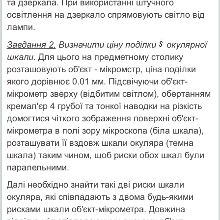
та дзеркала. При використанні штучного
освітлення на дзеркало спря­мовують світло від
лампи.
Завдання 2.
Визначити ціну поділки
окулярної
шкали.
Для цього на предметному столику
розташовують об'єкт - мікромстр, ціна поділки
якого дорівнює 0.01 мм. Підсвічу­ючи об'єкт-
мікрометр зверху (відбитим світлом), обертан­ням
кремал'єр 4 грубої та тонкої наводки на різкість
домогтися чіткого зображення поверхні об'єкт-
мікрометра в полі зору мікроскопа (біла шкала),
розташувати її вздовж шкали окуляра (темна
шкала) таким чином, щоб риски обох шкал були
паралельними.
Далі необхідно знайти такі дві риски шкали
окуляра, які співпадають з двома будь-якими
рисками шкали об'єкт-мікрометра. Довжина