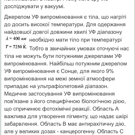
досліджувати у вакуумі.
Джерелом УФ випромінювання є тіла, що нагріті
до досить високої температури. Для одержання
найдовшої дов­гої довжини хвилі УФ діапазону
необхідно мати тіло при температурі
Тобто в звичайних умовах оточуючі нас
тіла не можуть бути потужними джерелами УФ
випромінювання. Найбільш потужним джерелом
УФ випромінювання є Сонце, для якого 9%
випромінювання на межі земної атмосфери
припадає на ультрафіолетовий діапазон.
Медичне застосування УФ випромінювання
пов'язане з його специфічною біологічною дією,
що спричинює фотохі­мічні реакції. Область А
важлива для утворення пігменту, що надає шкірі
забарвлення. Область В має антирахітичну дію,
але у великих дозах - канцерогенну. Область С