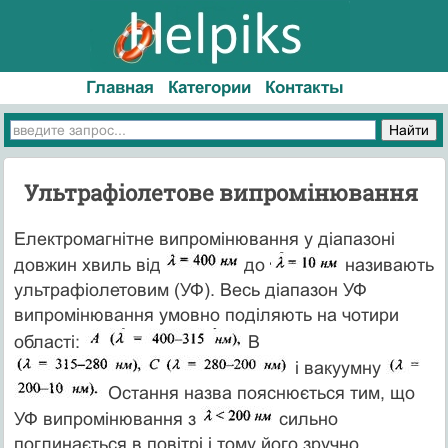
Главная
Категории
Контакты
Ультрафіолетове випромінювання
Електромагнітне випромінювання у діапазоні
довжин хвиль від
до
називають
ультрафіолетовим (УФ). Весь діапазон УФ
випромінювання умовно поділяють на чотири
області:
В
і вакуумну
Остання назва пояснюється тим, що
УФ випромінювання з
сильно
поглинається в повітрі і тому його зручно