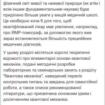
фізичний світ живої та неживої природи (як втім і
всім іншим фундаментальним наукам) буде
приділено більше уваги у вищій медичній школі.
Це необхідно хоча б для того, щоб
кваліфікований лікар мав уявлення, наприклад,
про ЯМР-томограф, за допомогою якого вже
зараз встановлюється більшість прецизійних
медичних діагнозів.
У цьому розділі містяться короткі теоретичні
відомості про елементарні основи квантової
механіки, подані мето­дичні розробки
лабораторних та семінарських занять з розділу
"Квантова механіка", наведений перелік
контроль­них питань та завдань для самостійної
роботи, а також список рекомендованої
літератури, що присвячена основ­ним ідеям і
досягненням квантової механіки.