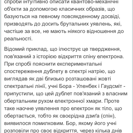
спроби інтуїтивно описати квантово-механічні
об'єкти за допомогою класичних образів, що
базуються на певному повсякденному досвіді,
призводять до досить брутальних уявлень, які,
частіше за все, не мають ніякого відношення до
реальності.
Відомий приклад, що ілюструє це твердження,
пов'яза­ний з історією відкриття спіну електрона.
При спробі по­яснити експериментальні
спостереження дублету в спектрі натрію, що
виглядав як дві близько розташовані жовті
спектральні лінії, учні Бора - Уленбек і Гаудсміт -
при­пустили, що цей дублет пов'язаний з власним
обертальним рухом електронної хмари. Проте
таке наочне уявлення про електрон як тіло, що
обертається, тобто як своєрідна дзиґа (спін),
виявилося помилковим. Бор, якому його учні
розпо­віли про своє відкриття, через кілька днів