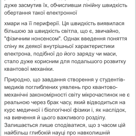
дуже засмутив їх, обчисливши лінійну швидкість
обертання такої електронної
хмари на її периферії. Ця швидкість виявилася
більшою за швидкість світла, що є, звичайно,
"фізичним нонсенсом". Однак введення поняття
спіну як деякої внутрішньої характеристики
електрона, подібної до його заряду чи маси,
стало дуже корисним для подальшого розвитку
квантової механіки.
Природно, що завдання створення у студентів-
медиків поглиблених уявлень про квантово-
механічні закономірно­сті світу мікрочастинок не є
реальною через брак часу, який відводиться на
курс медичної і біологічної фізики і, як наслідок,
на вивчення й цього важливого розділу.
Залишається лише сподіватися, що з часом цій
найбільш глибокій науці про навколишній