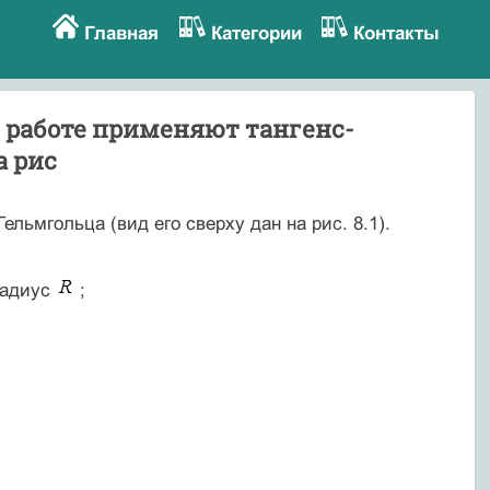
Главная
Категории
Контакты
й работе применяют тангенс-
а рис
льмгольца (вид его сверху дан на рис. 8.1).
радиус
;