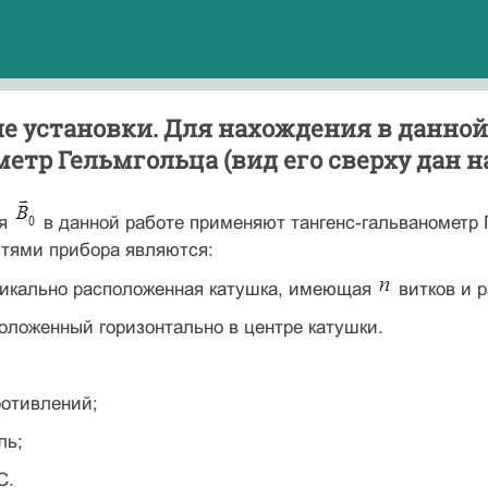
ие установки. Для нахождения в данно
етр Гельмгольца (вид его сверху дан н
ия
в данной работе применяют тангенс-гальванометр Ге
тями прибора являются:
ртикально расположенная катушка, имеющая
витков и 
положенный горизонтально в центре катушки.
ротивлений;
ль;
С.