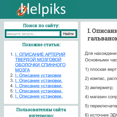
Поиск по сайту:
I. Описан
гальваном
Похожие статьи:
Для нахожден
I. ОПИСАНИЕ АРТЕРИЙ
ТВЕРДОЙ МОЗГОВОЙ
Основными час
ОБОЛОЧКИ СПИННОГО
1) плоская ве
МОЗГА
I. Описание установки
2) компас, рас
I. Описание установки.
I. Описание установки.
3) амперметр;
I. Описание установки.
I. Описание установки.
4) магазин соп
5) переключате
Пользователям сайта
6) источник ЭД
интересно: