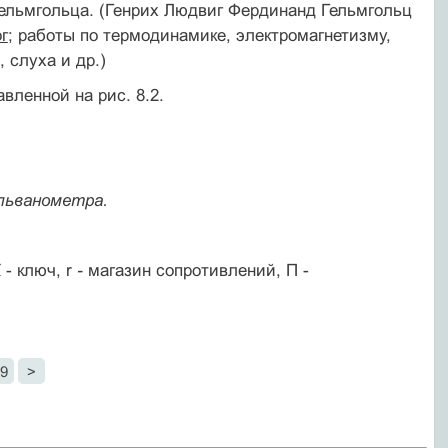
Гельмгольца. (Генрих Людвиг Фердинанд Гельмгольц
г
; работы по термодинамике, электромагнетизму,
 слуха и др.)
вленной на рис. 8.2.
альванометра.
 - ключ, r
-
магазин сопротивлений, П -
9
>