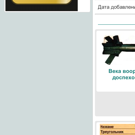
Дата добавлен
Века воо
доспехо