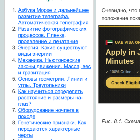
Азбука Морзе и дальнейшее
Очевидно, что 
развитие телеграфа.
положение пока
Автоматическая телеграфия
Развитие фотографических
процессов. Пленка,
проявление и печатание
Энергия. Какие существуют
виды энергии
Механика. Ньютоновские
законы движения. Масса, вес
и гравитация
Основы геометрии. Линии и
углы. Треугольники
Как научиться определять
расстояние и размеры на-
глаз?
Оборудование ночлега в
походе
Рис. 8.1. Схе
Генетические признаки. Как
передаются характерные
черты