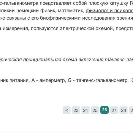
с-гальванометра представляет собой плоскую катушку 
великий немецкий физик, математик,
физиолог и психоло
ике связаны с его биофизическими исследования зрения,
 измерения, пользуются электрической схемой, предста
ктрическая принципиальная схема включения тангенс-г
ник питания, А - амперметр, G - тангенс-гальванометр, К
.
26
<
23
24
25
27
28
2