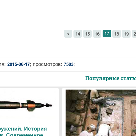
17
<
14
15
16
18
19
2
ия:
; просмотров:
;
2015-06-17
7503
Популярные стать
ружений. История
в. Современное