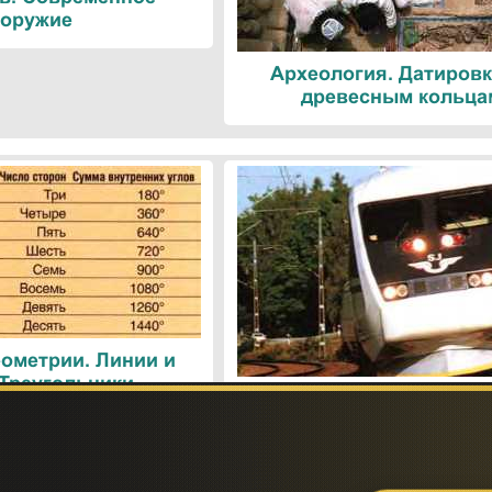
оружие
Археология. Датировк
древесным кольца
ометрии. Линии и
 Треугольники
Поезда. Современн
железнодорожные техн