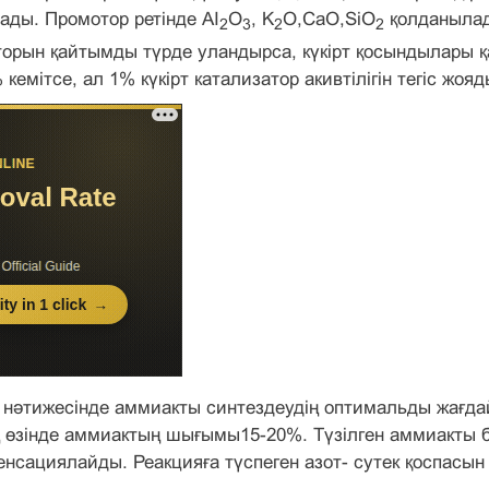
ады. Промотор ретінде AІ
O
, K
O,CaO,SіO
қолданылады
2
3
2
2
торын қайтымды түрде уландырса, күкірт қосындылары қ
% кемітсе, ал 1% күкірт катализатор акивтілігін тегіс жояд
 нәтижесінде аммиакты синтездеудің оптимальды жағда
өзінде аммиактың шығымы15-20%. Түзілген аммиакты бө
нсациялайды. Реакцияға түспеген азот- сутек қоспасын 