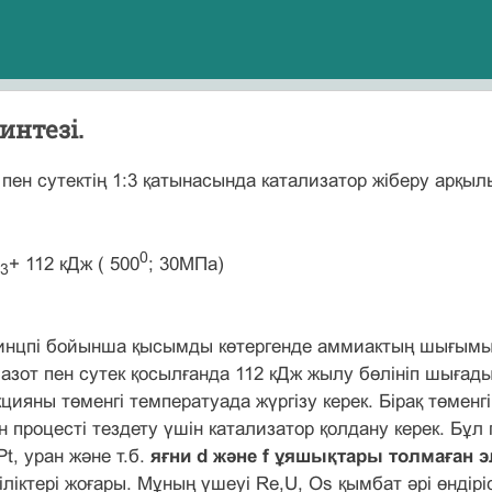
интезі.
пен сутектің 1:3 қатынасында катализатор жіберу арқыл
0
+ 112 кДж ( 500
; 30МПа)
3
нцпі бойынша қысымды көтергенде аммиактың шығымы к
 азот пен сутек қосылғанда 112 кДж жылу бөлініп шығад
цияны төменгі температуада жүргізу керек. Бірақ төме
н процесті тездету үшін катализатор қолдану керек. Бұл
Pt, уран және т.б.
яғни d және f ұяшықтары толмаған 
ліктері жоғары. Мұның үшеуі Re,U, Os қымбат әрі өндіріст