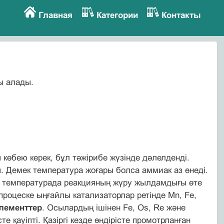
Главная
Категории
Контакты
ы алады.
өбею керек, бұл тәжірибе жүзінде дәлелденді.
ы. Демек температура жоғары болса аммиак аз өнеді.
нгі температурада реакцияның жүру жылдамдығы өте
 процеске ыңғайлы катализаторлар ретінде Mn, Fe,
элементтер
. Осылардың ішінен Fe, Os, Re және
е қауіпті. Қазіргі кезде өндірісте промотрланған