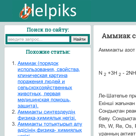
Поиск по сайту:
Аммиак с
Аммиакты азот 
Похожие статьи:
Аммиак (порядок
использования, свойства,
N
+3H
- 2NH
2
2
клиническая картина
поражения людей и
сельскохозяйственных
животных, первая
Ле-Шателье при
медицинская помощь,
Екінші жағынан
защита).
Сондықтан реак
Аммиакты синтездеудің
физика-химиялық негізі.
баяу. Сондықта
Аммиакты тотықтырып алу
Rh, W, Re, Os, 
әдісінің физика- химиялық
уранның активті