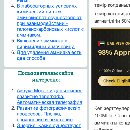
негізі.
темір қолданыл
В лабораторных условиях
химический синтез
темір катализа
аминокислот осуществляют
активтілігін 50
при взаимодействии -
галогенокарбоновых кислот с
аммиаком.
Включение аммиака в
пиримидины и мочевину.
Для удаления аммиака есть
два способа
Пользователям сайта
интересно:
Азбука Морзе и дальнейшее
развитие телеграфа.
Автоматическая телеграфия
Развитие фотографических
Көп зерттеулер
процессов. Пленка,
100МПа. Соның 
проявление и печатание
аммиакты конде
Энергия. Какие существуют