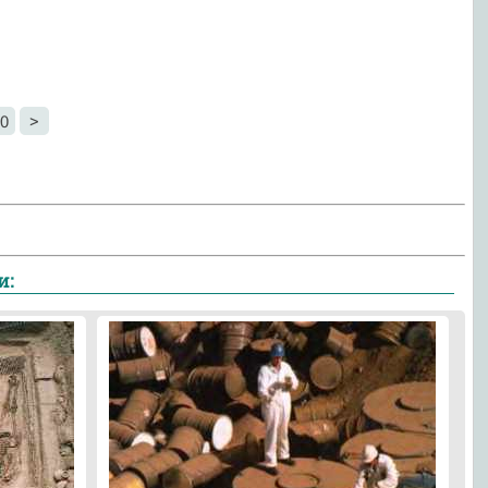
0
>
и: