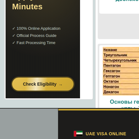
Основы ге
углы.