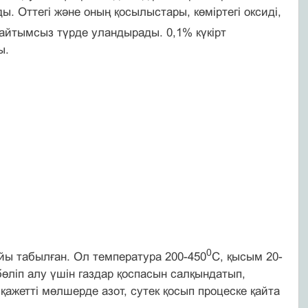
. Оттегі және оның қосылыстары, көміртегі оксиді,
айтымсыз түрде уландырады. 0,1% күкірт
ы.
0
йы табылған. Ол температура 200-450
С, қысым 20-
ліп алу үшін газдар қоспасын салқындатып,
қажетті мөлшерде азот, сутек қосып процеске қайта