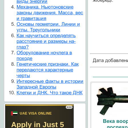
жібереді.
виды энергии
Механика. Ньютоновские
законы движения. Масса, вес
и гравитация
Основы геометрии. Линии и
углы. Треугольники
Как научиться определять
расстояние и размеры на-
глаз?
Оборудование ночлега в
походе
Дата добавлен
Генетические признаки. Как
передаются характерные
черты
Интересные факты в истории
Западной Европы
Клетки и ДНК. Что такое ДНК
Века воо
доспехо