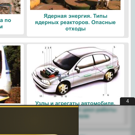
Ядерная энергия. Типы
а по
ядерных реакторов. Опасные
м
отходы
4
Узлы и агрегаты автомобиля.
ые
Четырехтактный цикл работы
ологии
двигателя