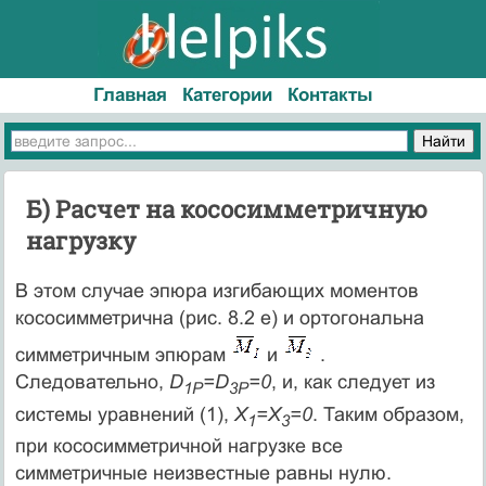
Главная
Категории
Контакты
Б) Расчет на кососимметричную
нагрузку
В этом случае эпюра изгибающих моментов
кососимметрична (рис. 8.2 е) и ортогональна
симметричным эпюрам
и
.
Следовательно,
D
=D
=0
, и, как следует из
1P
3P
системы уравнений (1),
X
=X
=0
. Таким образом,
1
3
при кососимметричной нагрузке все
симметричные неизвестные равны нулю.