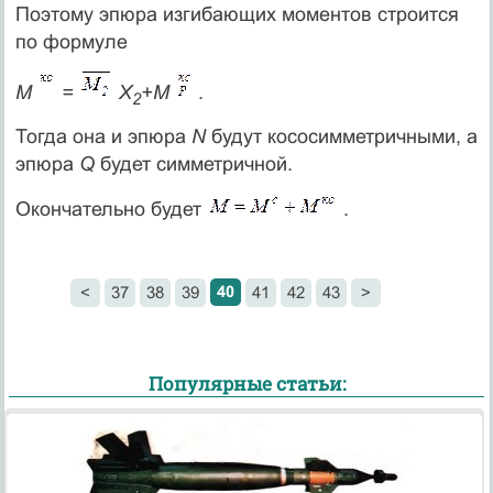
Поэтому эпюра изгибающих моментов строится
по формуле
M
=
X
+M
.
2
Тогда она и эпюра
N
будут кососимметричными, а
эпюра
Q
будет симметричной.
Окончательно будет
.
40
<
37
38
39
41
42
43
>
Популярные статьи: