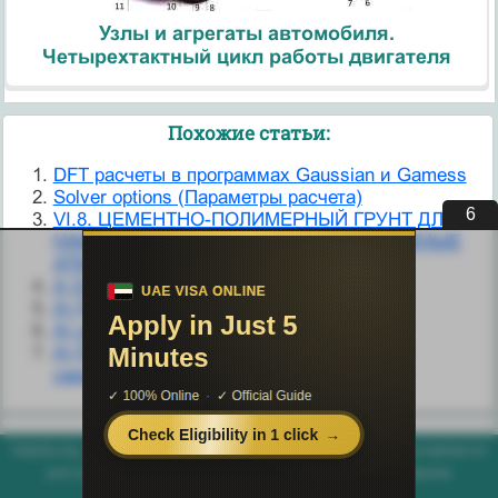
Узлы и агрегаты автомобиля.
Четырехтактный цикл работы двигателя
Похожие статьи:
DFT расчеты в программах Gaussian и Gamess
Solver options (Параметры расчета)
6
VI.8. ЦЕМЕНТНО-ПОЛИМЕРНЫЙ ГРУНТ ДЛЯ
НАБОРА МОЗАИК (В РАСЧЕТЕ НА СЛОЖНЫЕ
АТМОСФЕРНЫЕ УСЛОВИЯ) (74. С. 29)
А Основные положения расчета
А) Расчет на симметричную нагрузку
А) расчет тока при двухфазном КЗ
А) Расчет электрической цепи методом
свертывания
helpiks.org - Хелпикс.Орг - 2014-2026 год. Материал сайта представляется
для ознакомительного и учебного использования. |
Поддержка
Генерация страницы за: 0.003 сек.