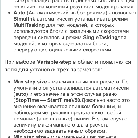
синхронизация работы отдельных составляющих
не влияет на конечный результат моделирования.
Auto
(Автоматический выбор режима) - позволяет
Simulink
автоматически устанавливать режим
MultiTasking
для тех моделей, в которых
используются блоки с различными скоростями
передачи сигналов и режим
SingleTasking
для
моделей, в которых содержатся блоки,
оперирующие одинаковыми скоростями.
При выборе
Variable-step
в области появляются
поля для установки трех параметров:
Мах step size
- максимальный шаг расчета. По
умолчанию он устанавливается автоматически
(
auto
) и его значение в этом случае равно
(
StopTime
—
StartTime
)/
50.
Довольно часто это
значение оказывается слишком большим, и
наблюдаемые графики представляют собой
ломаные (а не плавные) линии. В этом случае
величину максимального шага расчета
необходимо задавать явным образом.
Мin step size
- минимальный шаг расчета.