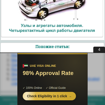
Узлы и агрегаты автомобиля.
Четырехтактный цикл работы двигателя
Похожие статьи:
3
Menu Options and XML
Menus of Options
Output options (Параметры вывода)
Return super onOptionsItemSelected
Storage Pool Configuration Options
Understanding your options for more sophisticated
video needs
helpiks.org - Хелпикс.Орг - 2014-2026 год. Материал сайта представляется
для ознакомительного и учебного использования. |
Поддержка