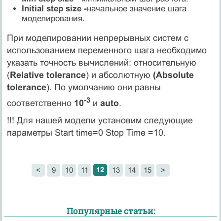
Initial step size -
начальное значение шага
моделирования.
При моделировании непрерывных систем с
использованием переменного шага необходимо
указать точность вычислений: относительную
(
Relative tolerance
) и абсолютную
(Absolute
tolerance
). По умолчанию они равны
-3
соответственно
10
и
auto
.
!!! Для нашей модели установим следующие
параметры Start time=0 Stop Time =10.
12
<
9
10
11
13
14
15
>
Популярные статьи: