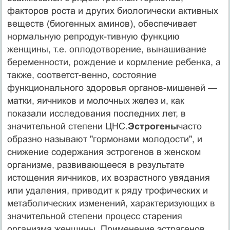
факторов роста и других биологически активных
веществ (биогенных аминов), обеспечивает
нормальную репродук-тивную функцию
женщины, т.е. оплодотво­рение, вынашивание
беременности, рождение и кормление ребенка, а
также, соответст-венно, состояние
функционального здоровья органов-мишеней —
матки, яичников и молочных желез и, как
показали исследования последних лет, в
значительной степени ЦНС.
Эстрогены
часто
образно называют "гормонами молодости", и
снижение содержания эстроге­нов в женском
организме, развивающееся в результате
истощения яичников, их возрастного увядания
или удаления, приводит к ряду трофических и
метаболиче­ских изменений, характеризующих в
значительной степени процесс старения
организма женщины. Применение эстрагенов