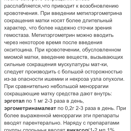
расслабляется,что приводит к возобновлению
кровотечения. При введении метилэргометрина
сокращения матки носят более длительный
характер, что более надежно сточки зрения
гемостаза. Метилэргометрин можно вводить
через некоторое время после введения
окситоцина. При кровотечении, обусловленном
миомой матки, введение веществ, вызывающих
сильные сокращения мускулатуры мат-ки,
следует производить с большой осторожностью
из-за опасности ишемии и некроза узла опухоли.
При сравнительно небольшой меноррагии
сокращающие матку средства дают внутрь:
эрготал
по 1 мг 2-3 раза в день,
эргометринамалеат
по 0,2г 2-3 раза в день. При
более выраженной меноррагии эти препараты
вводят парентерально. Наряду с препаратами
группы спорыньи вводят
викасол
(1-2 мл 1%