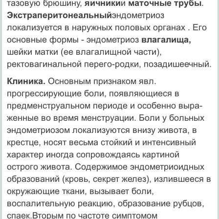
тазовую брюшину,
яичники
и
маточные трубы
.
Экстраперитонеальный
эндометриоз
локализуется в наружных половых органах . Его
основные формы - эндометриоз
влагалища,
шейки матки (ее влагалищной части),
ректовагинальной перего-родки, позадишеечный.
Клиника.
Основным признаком явл.
прогрессирующие боли, появляющиеся в
предменструальном периоде и особенно выра-
женные во время менструации. Боли у больных
эндометриозом локализуются внизу живота, в
крестце, носят весьма стойкий и интенсивный
характер иногда сопровождаясь картиной
острого живота. Содержимое эндометриоидных
образований (кровь, секрет желез), излившееся в
окружаю­щие ткани, вызывает боли,
воспалительную реакцию, образование рубцов,
спаек.Вторым по частоте симптомом