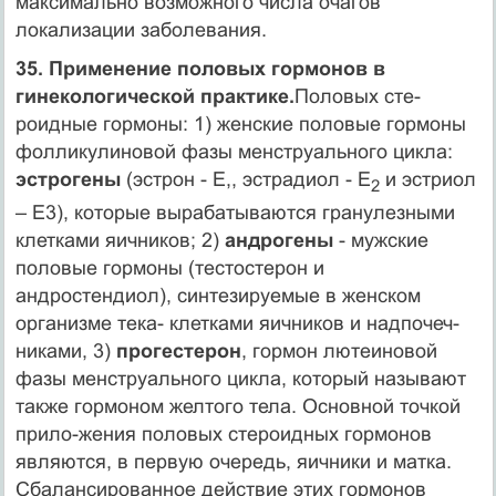
максимально возможного числа очагов
локализации заболевания.
35. Применение половых гормонов в
гинекологической практике.
Половых сте­
роидные гормоны: 1) женские половые гормоны
фолликулиновой фазы менструального цикла:
эстрогены
(эстрон - Е,, эстрадиол - Е
и эстриол
2
– Е3), которые вырабатываются гранулезными
клетками яичников; 2)
андрогены
- мужские
половые гормоны (тестостерон и
андростендиол), синте­зируемые в женском
организме тека- клетками яичников и надпочеч-
никами, 3)
прогестерон
, гормон лютеиновой
фазы менструального цикла, который называют
также гормоном желтого тела. Основной точкой
прило-жения половых стероидных гормонов
являются, в первую очередь, яичники и матка.
Сбалансированное действие этих гормонов