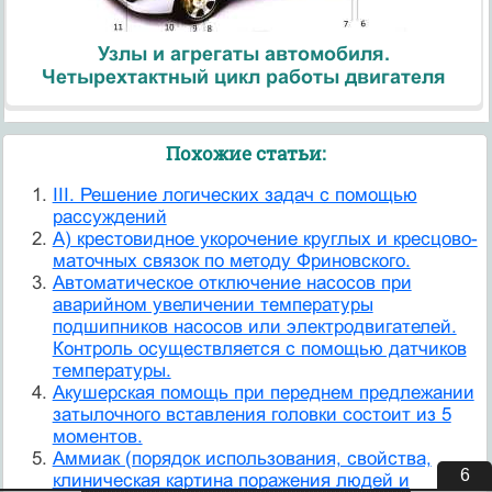
Узлы и агрегаты автомобиля.
Четырехтактный цикл работы двигателя
Похожие статьи:
III. Решение логических задач с помощью
рассуждений
А) крестовидное укорочение круглых и кресцово-
маточных связок по методу Фриновского.
Автоматическое отключение насосов при
аварийном увеличении температуры
подшипников насосов или электродвигателей.
Контроль осуществляется с помощью датчиков
температуры.
Акушерская помощь при переднем предлежании
затылочного вставления головки состоит из 5
моментов.
Аммиак (порядок использования, свойства,
5
клиническая картина поражения людей и