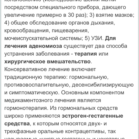
посредством специального прибора, дающего
увеличение примерно в 30 раз); 3) взятие мазков;
4) общее обследование органов дыхания,
кровообращения, пищеварения,
мочеиспускательной системы; 5) УЗИ.
Для
лечения аденомиоза
существует два способа
устранения заболевания -
терапия
или
хирургическое вмешательство
.
Консервативное лечение включает
традиционную терапию: гормональную,
противовоспалительную, десенсибилизирующую
и симптоматическую. Основным компонентом
медикаментозного лечения является
гормонотерапия. Из гормональных средств
широко применяются
эстроген-гестагенные
средства
, к которым относятся двух- и
трехфазные оральные контрацептивы, так
называемые «чистые гестагены» и некоторые