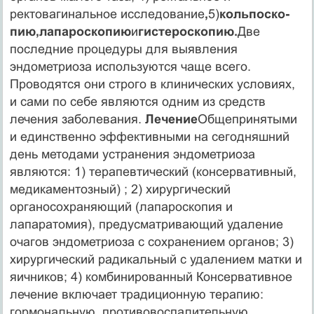
ректовагинальное исследование
,
5)
кольпоско-
пию,лапароскопию
и
гистероскопию.
Две
последние процедуры для выявления
эндометриоза используются чаще всего.
Проводятся они строго в клинических условиях,
и сами по себе являются одним из средств
лечения заболевания.
Лечение
Общепринятыми
и единственно эффективными на сегодняшний
день методами устранения эндометриоза
являются: 1) терапевтический (консервативный,
медикаментозный) ; 2) хирургический
органосохраняющий (лапароскопия и
лапаратомия), предусматривающий удаление
очагов эндометриоза с сохранением органов; 3)
хирургический радикальный с удалением матки и
яичников; 4) комбинированный Консервативное
лечение включает традиционную терапию:
гормональную, противовоспалительную,