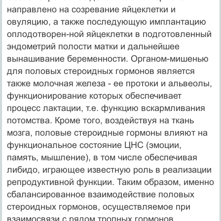
направлено на созревание яйцеклетки и
овуляцию, а также по­следующую имплантацию
оплодотворен-ной яйцеклетки в подготовленный
эн­дометрий полости матки и дальнейшее
вынашивание беременности. Органом-мишенью
для половых стероидных гормонов является
также молочная железа - ее протоки и альвеолы,
функционирование которых обеспечивает
процесс лактации, т.е. функцию вскармливания
потомства. Кроме того, воз­действуя на ткань
мозга, половые стероидные гормоны влияют на
функцио­нальное состояние ЦНС (эмоции,
память, мышление), в том числе обеспечивая
либидо, играющее известную роль в реализации
репродуктивной функции. Таким образом, именно
сбалансированное взаимодействие половых
стероид­ных гормонов, осуществляемое при
взаимосвязи с рядом тропных гормонов,