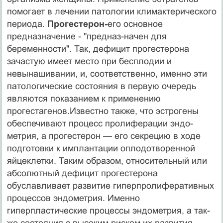
помогает в лечении патологии климактери­ческого
периода.
Прогестерон-
его основное
предназначение - "предназ-начен для
беременности". Так, дефицит прогестерона
зачастую имеет место при бесплодии и
невынашивании, и, соответственно, именно эти
патологические состояния в первую очередь
являются показанием к применению
прогестагенов.Известно также, что эстрогены
обеспечивают процесс пролиферации эндо­
метрия, а прогестерон — его секрецию в ходе
подготовки к имплантации оп­лодотворенной
яйцеклетки. Таким образом, относительный или
абсолютный дефицит прогестерона
обуславливает развитие гиперпролиферативных
про­цессов эндометрия. Именно
гиперпластические процессы эндометрия, а так­
же состояния с высоким риском их развития