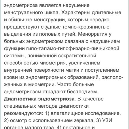
эндометриоза является нарушение
менструального цикла. Характерны длительные
и обильные менструа­ции, которым нередко
предшествуют скудные темно-кровянистые
выделения из половых путей. Меноррагия у
больных эндометриозом связана с нарушением
функции гипо-таламо-гипофизарно-яичниковой
системы, пониженной сократитель­ной
способностью миометрия, увеличением
внутренней поверхности матки и поступлением
крови из эндометриозных образований, располо­
женных в миометрии. Часто больные
эндометриозом страдают бесплодием.
Диагностика эндометриоза
.
В качестве
специальных методов диагностики
рекомендуются: 1) влагалищное исследование,
2) осмотр с использованием зеркала, 3) УЗИ
органов малого таза, 4) ректальное и