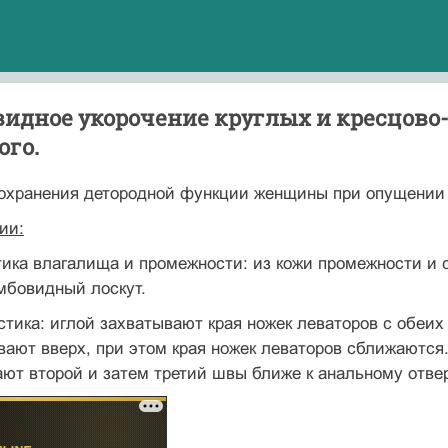
видное укорочение круглых и кресцово
ого.
охранения детородной функции женщины при опущении 
ии:
тика влагалища и промежности: из кожи промежности и 
бо­видный лоскут.
стика: иглой захватывают края ножек леваторов с обеих 
вают вверх, при этом края ножек леваторов сближаются.
ют второй и затем третий швы ближе к анальному отвер