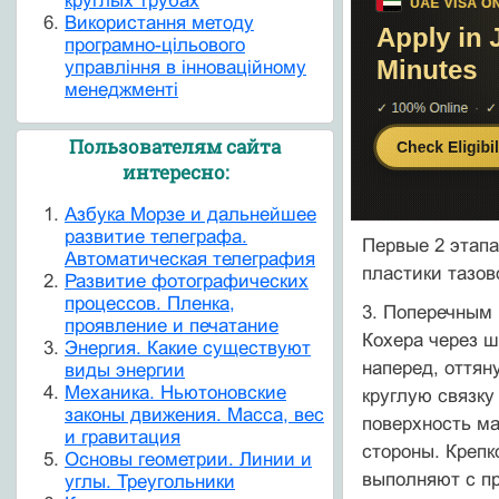
круглых трубах
Використання методу
програмно-цільового
управління в інноваційному
менеджменті
Пользователям сайта
интересно:
Азбука Морзе и дальнейшее
развитие телеграфа.
Первые 2 этапа
Автоматическая телеграфия
пластики тазов
Развитие фотографических
процессов. Пленка,
3. Поперечным
проявление и печатание
Кохера через ш
Энергия. Какие существуют
наперед, оттян
виды энергии
Механика. Ньютоновские
круглую связку
законы движения. Масса, вес
поверхность ма
и гравитация
стороны. Крепк
Основы геометрии. Линии и
выполняют с пр
углы. Треугольники