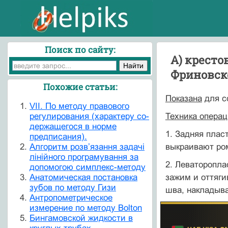
Поиск по сайту:
А) кресто
Фриновск
Похожие статьи:
Показана
для с
VII. По методу правового
регулирования (характеру со­
Техника операц
держащегося в норме
1. Задняя плас
предписания).
Алгоритм розв’язання задачі
выкраивают ром
лінійного програмування за
2. Леваторопла
допомогою симплекс-методу
Анатомическая постановка
зажим и оттяги
зубов по методу Гизи
шва, накладыва
Антропометрическое
измерение по методу Bolton
Бингамовской жидкости в