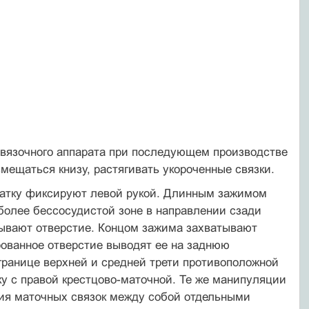
связоч­ного аппарата при последующем производстве
мещаться книзу, растягивать укороченные связки.
атку фиксируют левой рукой. Длинным зажимом
иболее бессосудистой зоне в направлении сзади
лы­вают отверстие. Концом зажима захватывают
рованное отверстие выводят ее на заднюю
границе верхней и средней трети противоположной
у с правой крестцово-маточной. Те же манипуляции
ия маточных связок между со­бой отдельными