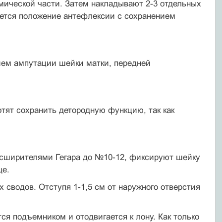
тмической части. Затем накладывают 2-3 отдельных
дается положение антефлексии с сохранением
ием ампутации шейки матки, передней
ят сохра­нить детородную функцию, так как
асширителями Гегара до №10-12, фиксируют шейку
ще.
 сводов. Отступя 1-1,5 см от наружного отверстия
я подъемником и отодвигается к лону. Как только