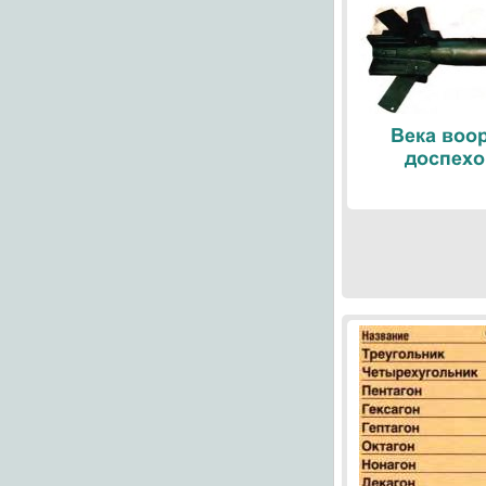
Века воо
доспехо