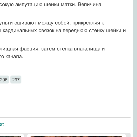
сокую ампута­цию шейки матки. Величина
культи сшивают между собой, прикрепляя к
е кар­динальных связок на переднюю стенку шейки и
лищная фасция, затем стенка влагалища и
о канала.
296
297
и: