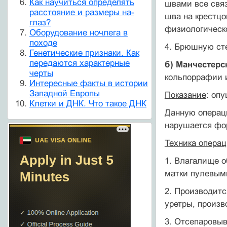
Как научиться определять
швами все связ
расстояние и размеры на-
шва на крестцо
глаз?
физиологическ
Оборудование ночлега в
походе
4. Брюшную сте
Генетические признаки. Как
передаются характерные
б) Манчестерс
черты
кольпоррафии 
Интересные факты в истории
Западной Европы
Показание
: оп
Клетки и ДНК. Что такое ДНК
Данную операци
нарушает­ся фо
Техника операц
1. Влагалище 
матки пулевыми
2. Производитс
уретры, произв
3. Отсепаровыв