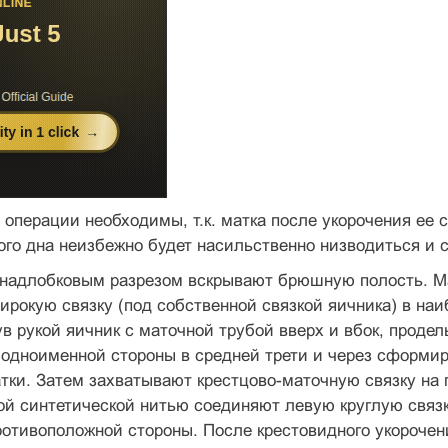
 операции необходимы, т.к. матка после укорочения ее 
ого дна неизбежно будет насильственно низводиться и с
 надлобковым разрезом вскрывают брюшную полость. М
ирокую связку (под собственной связкой яичника) в на
ув рукой яичник с маточной трубой вверх и вбок, проде
 одноименной стороны в средней трети и через сформи
тки. Затем захватывают крестцово-маточную связку на 
ой синтетической нитью соединяют левую круглую связк
отивоположной стороны. После крестовидного укорочен