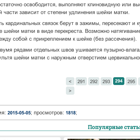
остаточно освободится, выполняют клиновидную или вы
 части зависит от степени удлинения шейки матки.
ь кардинальных связок берут в зажимы, пере­секают и 
е шейки матки в виде перекреста. Возможно натягивани
ж­ду собой с прикреплением к шейке (без рассечения).
двумя рядами отдельных швов ушивается пузырно-влага
ль­тя шейки матки с наружным отверстием цервикальног
294
<
291
292
293
295
>
ия:
; просмотров:
;
2015-05-05
1818
Популярные стать