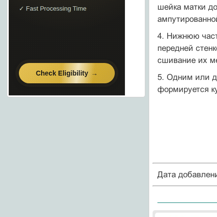
шейка матки д
ампутированной
4. Нижнюю част
передней стенк
сшивание их ме
5. Одним или 
формируется ку
Дата добавлен