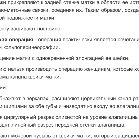
ки прикрепляют к задней стенке матки в области ее ис
во-маточные связки, соединяя их. Та­ким образом, соз
ой подвижности матки.
нку зашива­ют послойно.
кая операция
- операция практически является сочетан
и кольпоперинеоррафии.
ущение матки с одновременной элонгацией ее шейки.
ю нельзя производить операцию женщинам, которые хот
рма канала шейки матки.
ии:
обнажают в зеркалах, расширяют цервикальный канал р
 щипцами за обе губы и низводят ко входу во влагали
я циркулярный разрез слизистой на уровне влагалищных
одят линейный разрез передней стенки влагалища.
ают мочевой пузырь от шейки матки, который защищаетс