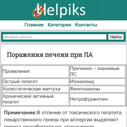
Главная
Категории
Контакты
Поражения печени при ЛА
Причинно – значимые
Проявления
ЛС
Острый гепатит
Изониазид
Холестатическая желтуха
Фенотиазины
Хронический активный
Нитрофурантоин
гепатит
Примечание:
В отличие от токсического гепатита
лекарственного генеза при аллергии выделяют
период сенсибилизации, клинические