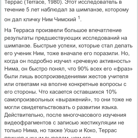
Террас (Terrace, 1980). Этот исследователь в
течение 5 лет наблюдал за шимпанзе, которому
1
он дал кличку Ним Чимский
.
На Терраса произвели большое впечатление
результаты предшест­вующих исследований на
шимпанзе. Быстрые успехи, которые стал делать
его ученик Ним, тоже вначале его поразили. Но,
когда он подробно изучил «речевую активность»
Нима, он быстро понял, что 90% всех его «фраз»
были лишь воспроизведениями жестов учителя
или ответами на вполне конкретные вопросы с
его стороны. Что касается оставшихся 10%
самопроизвольных «выражений», то они тоже не
могли свидетельствовать о развитии языка.
Действительно, после многочасо­вого изучения
видеофрагментов с записью жестикуляции не
только Нима, но также Уошо и Коко, Террас
пришел к иным выводам, чем его