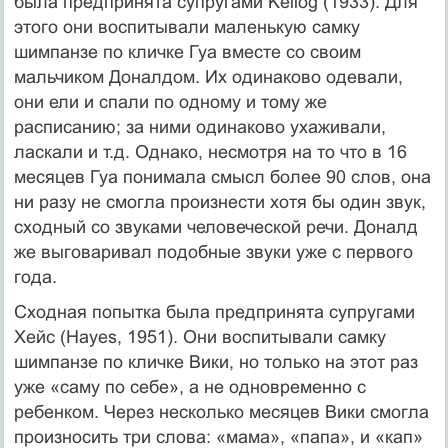
была предпринята супругами Kellog (1933). Для
этого они воспитывали маленькую самку
шимпанзе по кличке Гуа вместе со своим
мальчиком Доналдом. Их одинаково одевали,
они ели и спали по одному и тому же
расписанию; за ними одинаково ухажива­ли,
ласкали и т.д. Однако, несмотря на то что в 16
месяцев Гуа понимала смысл более 90 слов, она
ни разу не смогла произнести хотя бы один звук,
сходный со звуками человеческой речи. Доналд
же выговаривал подобные звуки уже с первого
года.
Сходная попытка была предпринята супругами
Хейс (Hayes, 1951). Они воспитывали самку
шимпанзе по кличке Вики, но только на этот раз
уже «саму по себе», а не одновременно с
ребенком. Через несколько месяцев Вики смогла
произносить три слова: «мама», «папа», и «кап»