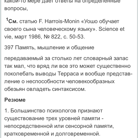
какой-то мере дает ответы на определенные
вопросы,
1
­
См.
статью F. Harrois-Monin «Уошо обучает
своего сына человеческому языку». Science et
vie, март 1986, № 822, с. 50-53.
397 Память, мышление и общение
передаваемый за столько лет словарный запас
так мал, что вряд ли все это может существенно
поколебать выводы Терраса и вообще представ­
ление о неспособности человекообразных
обезьян овладеть синтаксисом.
Резюме
1. Большинство психологов признают
существование трех уровней памяти -
непосредственной или сенсорной памяти,
кратковременной и долговременной.