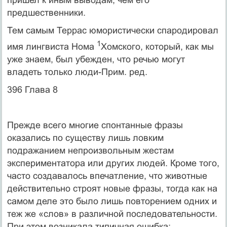
предшественники.
Тем самым Террас юмористически спародировал
1
имя лингвиста Нома
Хомского, который, как мы
уже знаем, был убежден, что речью могут
владеть только люди-Прим. ред.
396 Глава 8
Прежде всего многие спонтанные фразы
оказались по существу лишь ловким
подражанием непроизвольным жестам
экспериментатора или других людей. Кроме того,
часто создавалось впечатление, что живот­ные
действительно строят новые фразы, тогда как на
самом деле это было лишь повторением одних и
теж же «слов» в различной последова­тельности.
При этом возникала типичная ошибка: