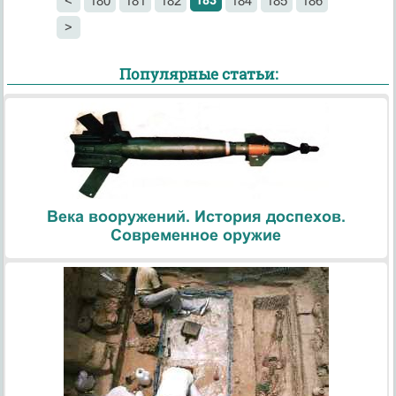
183
<
180
181
182
184
185
186
>
Популярные статьи:
Века вооружений. История доспехов.
Современное оружие