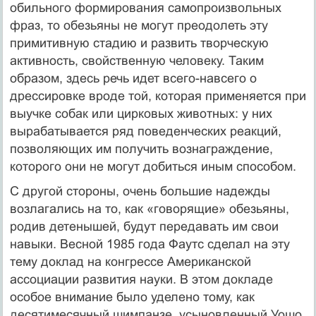
обильного формирования самопроизвольных
фраз, то обезьяны не могут преодолеть эту
прими­тивную стадию и развить творческую
активность, свойственную челове­ку. Таким
образом, здесь речь идет всего-навсего о
дрессировке вроде той, которая применяется при
выучке собак или цирковых животных: у них
вырабатывается ряд поведенческих реакций,
позволяющих им получить вознаграждение,
которого они не могут добиться иным спосо­бом.
С другой стороны, очень большие надежды
возлагались на то, как «говорящие» обезьяны,
родив детенышей, будут передавать им свои
навыки. Весной 1985 года Фаутс сделал на эту
тему доклад на конгрессе Американской
ассоциации развития науки. В этом докладе
особое внимание было уделено тому, как
десятимесячный шимпанзе, усынов­ленный Уошо