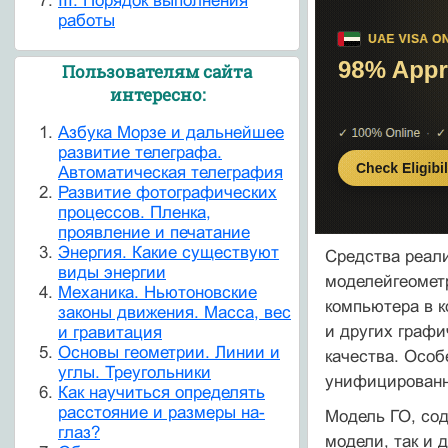
III. Порядок выполнения
работы
Пользователям сайта
интересно:
Азбука Морзе и дальнейшее
развитие телеграфа.
Автоматическая телеграфия
Развитие фотографических
процессов. Пленка,
проявление и печатание
Энергия. Какие существуют
Средства реал
виды энергии
моделейгеометр
Механика. Ньютоновские
компьютера в к
законы движения. Масса, вес
и других графи
и гравитация
Основы геометрии. Линии и
качества. Особ
углы. Треугольники
унифицированн
Как научиться определять
расстояние и размеры на-
Модель ГО, сод
глаз?
модели, так и 