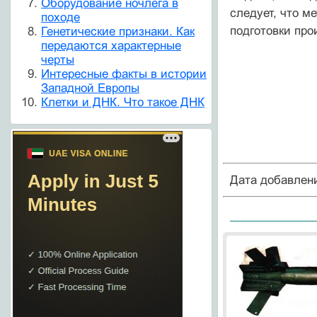
Оборудование ночлега в
следует, что м
походе
подготовки про
Генетические признаки. Как
передаются характерные
черты
Интересные факты в истории
Западной Европы
Клетки и ДНК. Что такое ДНК
Дата добавлен