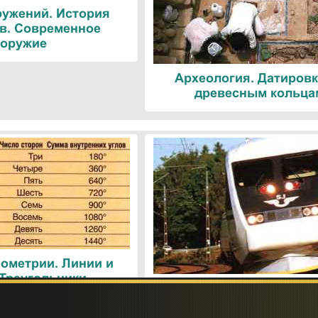
ружений. История
в. Современное
оружие
Археология. Датировк
древесным кольца
ометрии. Линии и
 Треугольники
Поезда. Современн
железнодорожные техн