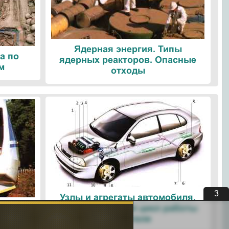
Ядерная энергия. Типы
а по
ядерных реакторов. Опасные
м
отходы
3
Узлы и агрегаты автомобиля.
ые
Четырехтактный цикл работы
ологии
двигателя