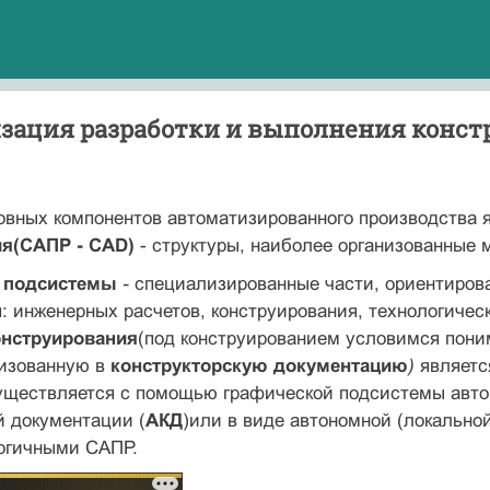
зация разработки и выполнения конст
овных компонентов автоматизированного производства
я(САПР - CAD)
- струк­туры, наиболее организованные
т
подсистемы
-
специализированные части, ориентиро­в
: инже­нерных расчетов, конструирования, технологическ
онструирования
(под конструированием условимся поним
лизованную в
конструкторскую документацию
)
являетс
уществляется с помощью графической подсистемы автом
й документации (
АКД
)или в виде автономной (локально
логичными САПР.