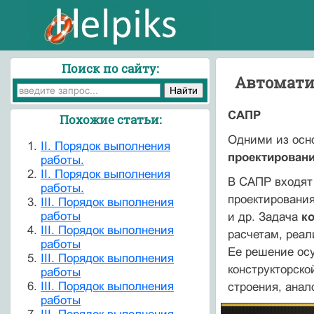
Поиск по сайту:
Автомати
САПР
Похожие статьи:
Одними из осн
II. Порядок выполнения
проектировани
работы.
II. Порядок выполнения
В САПР входя
работы.
проектирования
III. Порядок выполнения
работы
и др. Задача
к
III. Порядок выполнения
расчетам, реа
работы
Ее решение ос
III. Порядок выполнения
конструкторско
работы
III. Порядок выполнения
строения, ана
работы