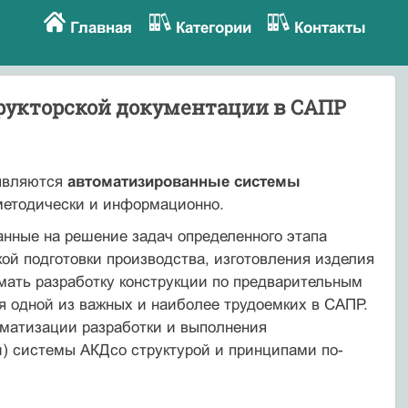
Главная
Категории
Контакты
рукторской документации в САПР
 являются
автоматизированные системы
 методически и информационно.
анные на решение задач определенного этапа
ой подготовки произ­водства, изготовления изделия
ать разработку конструкции по пред­варительным
я одной из важных и наиболее трудоемких в САПР.
атизации раз­работки и выполнения
й) системы АКДсо структурой и принципами по­