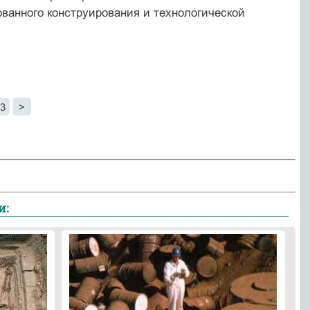
ванного конст­руирования и технологической
3
>
и: