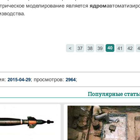
етрическое моделирование является
ядром
автоматизиро
изводства.
40
<
37
38
39
41
42
4
ия:
; просмотров:
;
2015-04-29
2964
Популярные стать