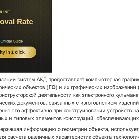
изации систем АКД предоставляет компьютерная графи­
и­ческих объектов (
ГО
) и их графических изображений 
онструкторской деятельнос­ти как электронного кульмана
ческих документов, связанных с изготовлением изделий
ен­но это эффективно при конструировании устройств н
ых и типовых элементов конструкций, обеспечивающих 
ержащая информацию о гео­метрии объекта, использует
для расчета различных характеристик объекта технологич