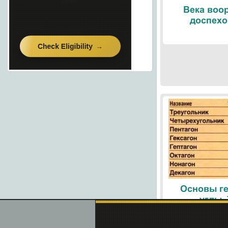
Века воо
доспехо
Основы ге
углы.