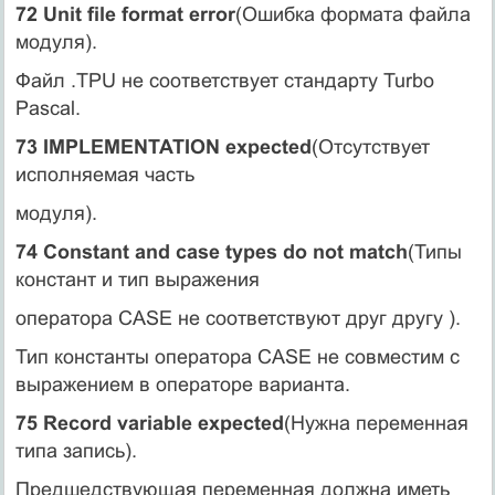
72 Unit file format error
(Ошибка формата файла
модуля).
Файл .ТРU не соответствует стандарту Turbo
Pascal.
73 IMPLEMENTATION expected
(Отсутствует
исполняемая часть
модуля).
74 Constant and case types do not match
(Типы
констант и тип выражения
оператора CASE не соответствуют друг другу ).
Тип константы оператора CASE не совместим с
выражением в операторе варианта.
75 Record variable expected
(Нужна переменная
типа запись).
Предшедствующая переменная должна иметь