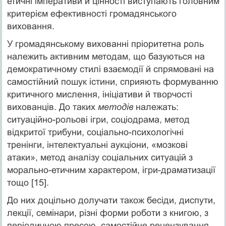
етичні імперативи й цінності виступають головним
критерієм ефективності громадянського
виховання.
У громадянському вихованні пріоритетна роль
належить активним методам, що базуються на
демократичному стилі взаємодії й спрямовані на
самостійний пошук істини, сприяють формуванню
критичного мислення, ініціативи й творчості
вихованців. До таких
методів
належать:
ситуаційно-рольові ігри, соціодрама, метод
відкритої трибуни, соціально-психологічні
тренінги, інтелектуальні аукціони, «мозкові
атаки», метод аналізу соціальних ситуацій з
морально-етичним характером, ігри-драматизації
тощо [15].
До них доцільно долучати також бесіди, диспути,
лекції, семінари, різні форми роботи з книгою, з
періодичною пресою, самостійне рецензування,