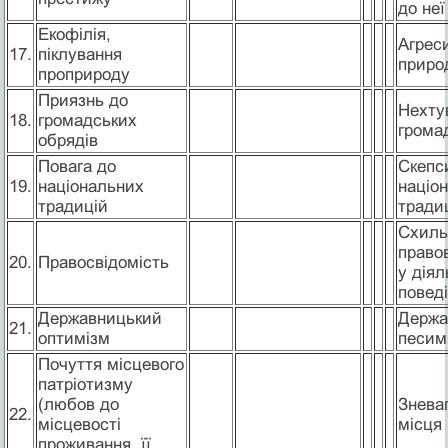
до неї
Екофілія,
Агреси
17.
піклування
приро
проприроду
Приязнь до
Нехту
18.
громадських
грома
обрядів
Повага до
Скепс
19.
національних
націо
традицій
тради
Схиль
право
20.
Правосвідомість
у діял
поведі
Державницький
Держа
21.
оптимізм
песим
Почуття місцевого
патріотизму
(любов до
Зневаг
22.
місцевості
місця
проживання, її