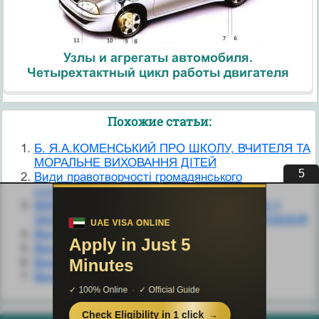
Узлы и агрегаты автомобиля.
Четырехтактный цикл работы двигателя
Похожие статьи:
Б. Я.А.КОМЕНСЬКИЙ ПРО ШКОЛУ, ВЧИТЕЛЯ ТА
МОРАЛЬНЕ ВИХОВАННЯ ДІТЕЙ
5
Види правотворчості громадянського
суспільства.
ВИНИКНЕННЯ ПЕРШИХ УНІВЕРСИТЕТІВ У
ЗАХІДНІЙ ЄВРОПІ ТА ОРГАНІЗАЦІЯ НАВЧАННЯ
Виховання батьків
Виховання вольової поведінки
Виховання і розвиток
Виховання культурно-гігієнічних навичок