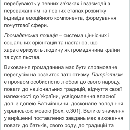
перебувають у певних зв'язках і взаємодії з
переважанням на певних етапах розвитку
індивіда емоційного компонента, формування
почуттєвої сфери.
Громадянська позиція
– система ціннісних і
соціальних орієнтацій та настанов, що
характеризують людину як громадянина країни
та суспільства.
Виховання громадянина має бути спрямоване
передусім на розвиток патріотизму.
Патріотизм
є проявом особистістю любові до свого народу,
поваги до національних традицій, відчуття своєї
належності до України, усвідомлення власної
долі з долею Батьківщини, досконале володіння
українською мовою [Бех, с.301]. Велике значення
у вирішенні поставлених завдань має виховання
поваги до батьків, свого роду, до традицій та