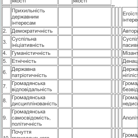
якості
якості
Прихильність
Егоїст
державним
інтере
інтересам
2.
Демократичність
Автор
Суспільна
Суспі
3.
ініціативність
пасив
4.
Гуманістичність
Мізант
5.
Етнічність
Денац
Державна
Держа
6.
патріотичність
нігілі
Громадянська
Грома
7.
відповідальність
безвід
Громадянська
Грома
8.
дисциплінованість
недис
Громадянська
9.
самосвідомість,
Аполіт
політичність
Почуття
Грома