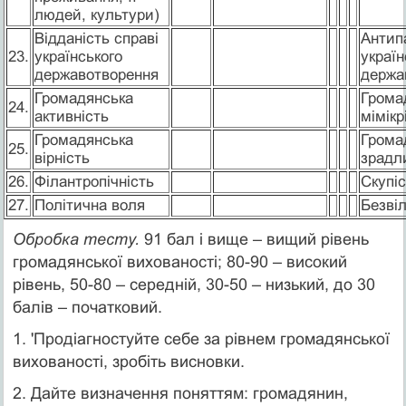
людей, культури)
Відданість справі
Антип
23.
українського
україн
державотворення
держа
Громадянська
Грома
24.
активність
мімікр
Громадянська
Грома
25.
вірність
зрадл
26.
Філантропічність
Скупіс
27.
Політична воля
Безвіл
Обробка тесту.
91 бал і вище – вищий рівень
громадянської вихованості; 80-90 – високий
рівень, 50-80 – середній, 30-50 – низький, до 30
балів – початковий.
1. 'Продіагностуйте себе за рівнем громадянської
вихованості, зробіть висновки.
2. Дайте визначення поняттям: громадянин,