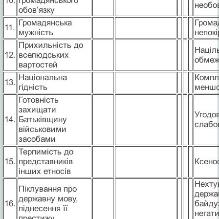
10.
громадянського
необов
обов’язку
Громадянська
Грома
11.
мужність
непокі
Прихильність до
Націл
12.
вселюдських
обмеж
вартостей
Національна
Компл
13.
гідність
меншо
Готовність
захищати
Угодо
14.
Батьківщину
слабо
військовими
засобами
Терпимість до
15.
представників
Ксено
інших етносів
Нехту
Піклування про
держа
державну мову,
16.
байду
піднесення її
негат
престижу