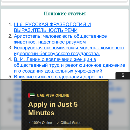
Похожие статьи:
III.6. РУССКАЯ ФРАЗЕОЛОГИЯ И
ВЫРАЗИТЕЛЬНОСТЬ РЕЧИ
Аристотель: человек есть общественное
животное, наделенное разумом
Белорусская экономическая модель - компонент
идеологии белорусского государства.
В. И. Ленин о вовлечении женщин в
общественный труд и революционное движение
и о создания дошкольных учреждений
5
Влияние зимнего содержания дорог на
движение. Источники образования снежно-
ледяных отложений. Система мероприятий по
зимнему содержанию дорог.
Военные реформы 1861 - 1874 г.г Русская армия
во второй половине XIX в.
Вопрос 2. Общественное производство как
основа жизни общества