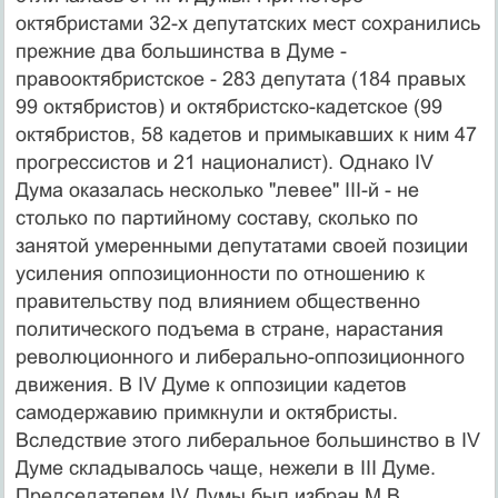
октябристами 32-х депутатских мест сохранились
прежние два большинства в Думе -
правооктябристское - 283 депутата (184 правых
99 октябристов) и октябристско-кадетское (99
октябристов, 58 кадетов и примыкавших к ним 47
прогрессистов и 21 националист). Однако IV
Дума оказалась несколько "левее" III-й - не
столько по партийному составу, сколько по
занятой умеренными депутатами своей позиции
усиления оппозиционности по отношению к
правительству под влиянием общественно
политического подъема в стране, нарастания
революционного и либерально-оппозиционного
движения. В IV Думе к оппозиции кадетов
самодержавию примкнули и октябристы.
Вследствие этого либеральное большинство в IV
Думе складывалось чаще, нежели в III Думе.
Председателем IV Думы был избран М.В.