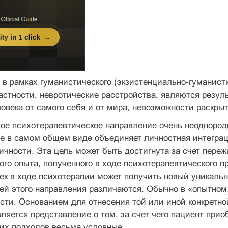
 в рамках гуманистического (экзистенциально-гуманист
астности, невротические расстройства, являются резу
овека от самого себя и от мира, невозможности раскры
ое психотерапевтическое направление очень неоднород
е в самом общем виде объединяет личностная интеграц
ичности. Эта цель может быть достигнута за счет переж
ого опыта, полученного в ходе психотерапевтического пр
век в ходе психотерапии может получить новый уникал
лей этого направления различаются. Обычно в «опытно
сти. Основанием для отнесения той или иной конкретно
вляется представление о том, за счет чего пациент прио
их подходов весьма условные.