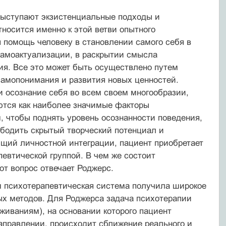
 выступают экзистенциальные подходы и
тносится именно к этой ветви опытного
 помощь человеку в становлении самого себя в
самоактуализации, в раскрытии смысла
ия. Все это может быть осуществлено путем
 самопонимания и развития новых ценностей.
и осознание себя во всем своем многообразии,
тся как наиболее значимые факторы
м, чтобы поднять уровень осознанности поведения,
бодить скрытый творческий потенциал и
ющий личностной интеграции, пациент приобретает
евтической группой. В чем же состоит
от вопрос отвечает Роджерс.
 психотерапевтическая система получила широкое
ых методов. Для Роджерса задача психотерапии
живаниям), на основании которого пациент
аправлении, происходит сближение реального и