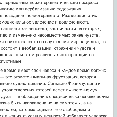
ых переменных психотерапевтического процесса
эмпатию или вербализацию содержания
ь поведения психотерапевта. Реализация этих
 эмоциональное увлечение и вовлеченность
пациента как человека, как личности, во-вторых,
ятию и изменению несовместимых ранее чувств,
ий психотерапевта на внутренний мир пациента, на
состоит в вербализации, отражении чувств и
ржания, при этом различные интепретации со
допустимые.
ое время имеет свой невроз и каждое время должно
— это экзистенциальная фрустрация, которая
нного существования. Согласно Франклу, воля к
удовлетворения которой ведет к «ноогенному»
и духа — в обращении к специфически человеческим
лжна быть направлена не на симптомы, а на
енностей, которые сделают его свободным и
ия высших духовных ценностей избавляет человека