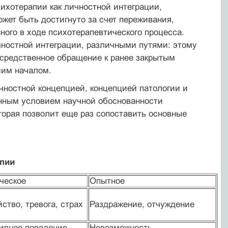
ихотерапии как личностной интеграции,
ожет быть достигнуто за счет переживания,
нного в ходе психотерапевтического процесса.
ностной интеграции, различными путями: этому
посредственное обращение к ранее закрытым
шим началом.
чностной концепцией, концепцией патологии и
енным условием научной обоснованности
оторая позволит еще раз сопоставить основные
апии
ческое
Опытное
ство, тревога, страх
Раздражение, отчуждение
ивное поведение,
Невозможность