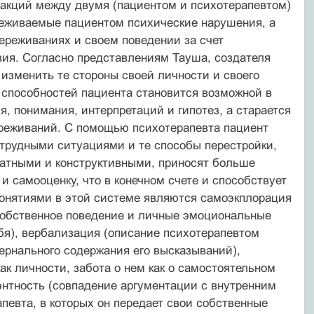
акций между двумя (пациентом и психотерапевтом)
реживаемые пациентом психические нарушения, а
ереживаниях и своем поведении за счет
ия. Согласно представлениям Тауша, создателя
 изменить те стороны своей личности и своего
 способностей пациента становится возможной в
я, понимания, интерпретаций и гипотез, а старается
ереживаний. С помощью психотерапевта пациент
трудными ситуациями и те способы перестройки,
ватными и конструктивными, приносят больше
 самооценку, что в конечном счете и способствует
онятиями в этой системе являются самоэкплорация
е собственное поведение и личные эмоциональные
бя), вербализация (описание психотерапевтом
ернального содержания его высказываний),
ак личности, забота о нем как о самостоятельном
уэнтность (совпадение аргументации с внутренним
певта, в которых он передает свои собственные