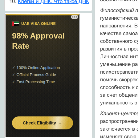
Клетки и ДНК. Что такое ДНК
Философский п
гуманистическа
направления. В
качестве само
собственного с
развития в про
Личностная инт
уменьшение ра
психотерапевти
помочь скоррек
способность к 
за счет общени
уникальность э
Клиент-центри
распространени
заключается в 
изменяет свою