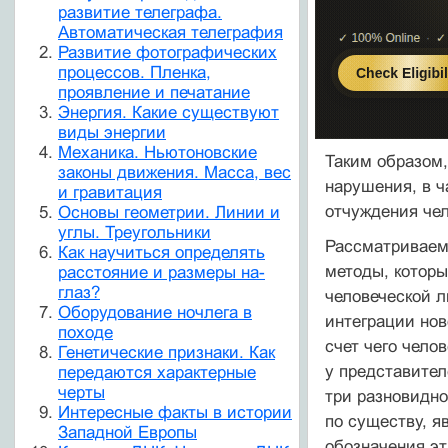
развитие телеграфа.
Автоматическая телеграфия
Развитие фотографических
процессов. Пленка,
проявление и печатание
Энергия. Какие существуют
виды энергии
Механика. Ньютоновские
Таким образом,
законы движения. Масса, вес
нарушения, в ч
и гравитация
отчуждения чел
Основы геометрии. Линии и
углы. Треугольники
Рассматриваем
Как научиться определять
методы, которы
расстояние и размеры на-
глаз?
человеческой л
Оборудование ночлега в
интеграции нов
походе
счет чего чело
Генетические признаки. Как
у представите
передаются характерные
черты
три разновидно
Интересные факты в истории
по существу, я
Западной Европы
обозначения эт