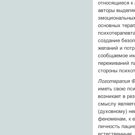
относящиеся к 
авторы выделя
эмоциональных 
основных терап
психотерапевта
создание безо
желаний и потр
сообщаемое им 
переживаний па
стороны психот
Логотерапия Ф
иметь свою пси
возникает в ре
смыслу являетс
(духовному) не
феноменам, к е
личность пацие
естественным,