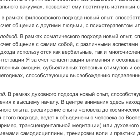
ального вакуума», позволяет ему постигнуть истинный 
 в рамках философского подхода новый опыт, способст
 счет общения с другими людьми, с психотерапевтом ил
подход.
В рамках соматического подхода новый опыт, 
 счет общения с самим собой, с различными аспектами 
одхода используются как вербальные, так и многочисл
нтеграции Я за счет концентрации внимания и осознава
твенных эмоций, субъективных телесных стимулов и сен
методиках, способствующих высвобождению подавленны
од.
В рамках духовного подхода новый опыт, способств
ения к высшему началу. В центре внимания здесь наход
ного опыта, расширение опыта человека до космического
 этого подхода, ведет к объединению человека со Всел
ример, трансцендентальной медитации) или духовного 
иемами самодисциплины, тренировки воли и практики 