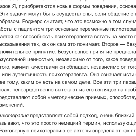
азов Я, приобретаются новые формы поведения, основа
 Эти задачи могут быть осуществлены, если общение с
бразом. Роджерс считает, что это возможно в том случ
аботы с пациентом три основные переменные психотера
ется как способность психотерапевта встать на место п
ысказывания так, как он сам это понимает. Второе — б
ложительное принятие. Безусловное принятие предполаг
условной ценностью, независимо от того, какое поведе
того, какими качествами он обладает, независимо от тог
, или аутентичность психотерапевта. Она означает исти
е тому, каким он есть на самом деле. Все эти три пар
са», непосредственно вытекают из его взглядов на про
 представляют собой «методические приемы», способст
зменений.
сихотерапия
представляет собой подход, очень близкий
азывают, что это просто немецкий термин, использующ
Разговорную психотерапию ее авторы определяют как 