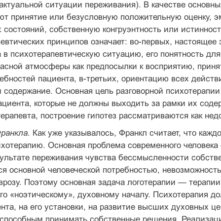
актуальной ситуации переживания). В качестве основн
ют принятие или безусловную положительную оценку, 
состояний, собственную конгруэнтность или истинност
евтических принципов означает: во-первых, настоящее
 в психотерапевтическую ситуацию, его понятность для 
пасной атмосферы как предпосылки к восприятию, прин
ебностей пациента, в-третьих, ориентацию всех действ
содержание. Основная цель разговорной психотерапии 
циента, которые не должны выходить за рамки их соде
ерапевта, построение гипотез рассматриваются как не
ранкла.
Как уже указывалось, Франкл считает, что кажд
хотерапию. Основная проблема современного человека 
зультате переживания чувства бессмысленности собстве
я основной человеческой потребностью, невозможность 
врозу. Поэтому основная задача логотерапии — терапи
го «ноэтическому», духовному началу. Психотерапия до
нта, на его установки, на развитие высших духовных ц
 способным принимать собственные решения. Реализац