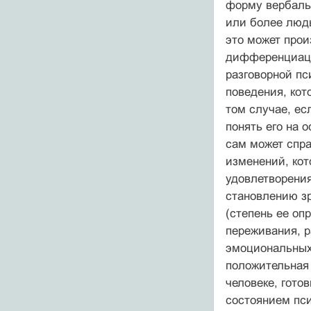
форму вербаль
или более людь
это может прои
дифференциаци
разговорной пс
поведения, кот
том случае, ес
понять его на 
сам может спр
изменений, кот
удовлетворения
становлению з
(степень ее оп
переживания, р
эмоциональных 
положительная 
человеке, гото
состоянием пси