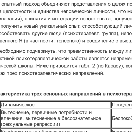
 опытный подход объединяют представления о целях пс
 целостности и единства человеческой личности, что м
знавания), принятия и интеграции нового опыта, получе
 получить новый уникальный опыт, способствующий лич
особствовать другие люди (психотерапевт, группа), не
венного Я (в частности, телесного) и соединение с выс
еобходимо подчеркнуть, что преемственность между ли
актикой психотерапевтической работы является непрем
ческой школы. Ниже приводится табл. 2 (по Карасу), к
ах трех психотерапевтических направлений.
рактеристика трех основных направлений в психотер
Динамическое
Поведен
Вытеснение, первичные потребности и
влечения, вытесненные в бессознательное
Беспокой
(сексуальные репрессии)
Конфликт между бессознательным и
Неадапт