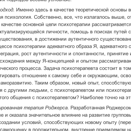
одход.
Именно здесь в качестве теоретической основы
я психология. Собственно, все, что излагалось выше, о
 качестве основной цели психотерапии рассматривается
актуализирующейся личности, помощь в поисках путей 
уществования, в достижении аутентичного существован
цессе психотерапии адекватного образа Я, адекватного
еграция, рост аутентичности и спонтанности, принятие 
схождения между Я-концепцией и опытом рассматриваю
ческого процесса. Задача психотерапевта состоит в то
тировать отношение к самому себе и окружающим, осво
саморазвитию. Таким образом, новый опыт, способству
я с другими людьми, с психотерапевтом или психотерап
того общения с психотерапевтом? Наиболее точно на эт
рованная терапия Роджерса.
Разработанная Роджерсом
е и оказала значительное влияние на развитие группов
создании условий, способствующих новому опыту (пере
 самооценку в положительном, внутренне приемлемом н