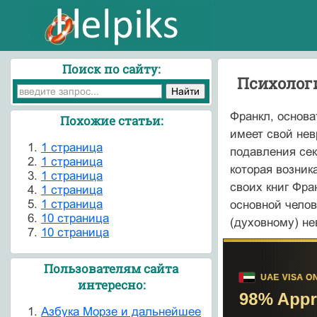
Поиск по сайту:
Психолог
Франкл, основа
Похожие статьи:
имеет свой нев
1 страница
подавления сек
1 страница
которая возник
1 страница
своих книг Фра
1 страница
1 страница
основной челов
10 страница
(духовному) не
10 страница
Пользователям сайта
интересно:
Азбука Морзе и дальнейшее