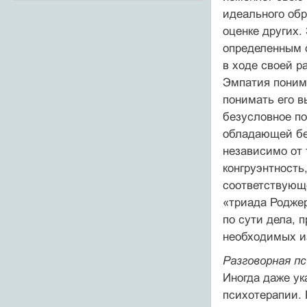
идеального обр
оценке других.
определенным о
в ходе своей р
Эмпатия понима
понимать его в
безусловное по
обладающей без
независимо от 
конгруэнтность
соответствующе
«триада Роджер
по сути дела,
необходимых и
Разговорная п
Иногда даже ук
психотерапии. 