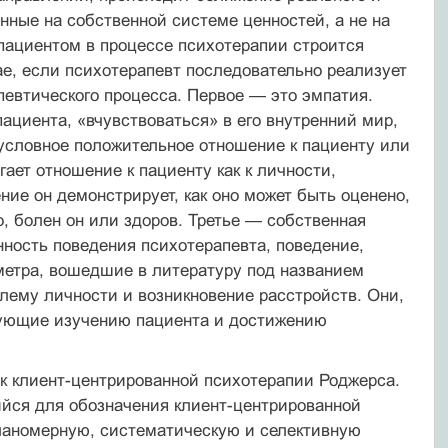
нные на собственной системе ценностей, а не на
 пациентом в процессе психотерапии строится
ае, если психотерапевт последовательно реализует
певтического процесса. Первое — это эмпатия.
ациента, «вчувствоваться» в его внутренний мир,
езусловное положительное отношение к пациенту или
ает отношение к пациенту как к личности,
ние он демонстрирует, как оно может быть оценено,
о, болен он или здоров. Третье — собственная
нность поведения психотерапевта, поведение,
аметра, вошедшие в литературу под названием
блему личности и возникновение расстройств. Они,
вующие изучению пациента и достижению
 к клиент-центрированной психотерапии Роджерса.
ийся для обозначения клиент-центрированной
планомерную, систематическую и селективную