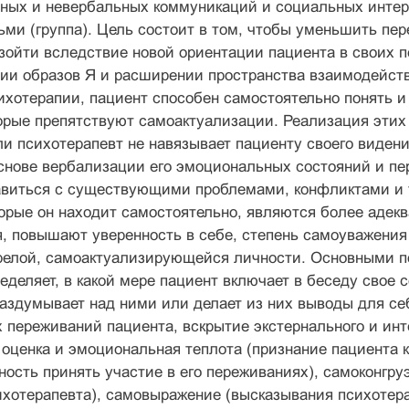
ных и невербальных коммуникаций и социальных интер
ми (группа). Цель состоит в том, чтобы уменьшить пе
зойти вследствие новой ориентации пациента в своих п
и образов Я и расширении пространства взаимодейств
ихотерапии, пациент способен самостоятельно понять и
орые препятствуют самоактуализации. Реализация этих
ли психотерапевт не навязывает пациенту своего видени
основе вербализации его эмоциональных состояний и п
авиться с существующими проблемами, конфликтами и 
орые он находит самостоятельно, являются более адек
, повышают уверенность в себе, степень самоуважения и
релой, самоактуализирующейся личности. Основными п
ределяет, в какой мере пациент включает в беседу сво
аздумывает над ними или делает из них выводы для се
переживаний пациента, вскрытие экстернального и инт
оценка и эмоциональная теплота (признание пациента к
вность принять участие в его переживаниях), самоконгр
хотерапевта), самовыражение (высказывания психотера