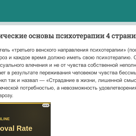
ические основы психотерапии 4 стран
тель «третьего венского направления психотерапии» (по
роз и каждое время должно иметь свою психотерапию. 
суального влечения и не от чувства собственной непол
ает в результате переживания человеком чувства бессм
нкл так и назвал — «Страдание в жизни, лишенной смыс
еческой потребностью, а невозможность удовлетворения
врозу.