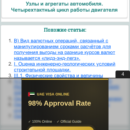
Узлы и агрегаты автомобиля.
Четырехтактный цикл работы двигателя
Похожие статьи:
B) Вид валютных операций, связанный с
манипулированием сроками расчётов для
получения выгоды на разнице курсов валют
называется «лидз-энд-легз».
I. Оценка инженерно-геологических условий
строительной площадки.
3
III.1. Физические свойства и величины
IV.2.J. ПРИЧИНЫ ДИСГАРМОНИЧЕСКОГО
РАЗВИТИЯ. ТИПОЛОГИЯ ПАТОЛОГИЧЕСКИХ
ХАРАКТЕРОВ
Oslash; Аналогово-цифровые преобразователи
Oslash; Аналоговый и цифровой способы
отображения и передачи информации
Oslash; Датчики перемещения