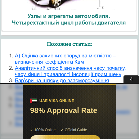
Узлы и агрегаты автомобиля.
Четырехтактный цикл работы двигателя
Похожие статьи:
А) Оцінка захисних споруд за місткістю –
визначення коефіцієнта Квм
Аналітичний спосіб визначення часу початку,
часу кінця і тривалості інсоляції приміщень
3
Бар’єри на шляху до взаєморозуміння
Визначення вартості запозиченого капіталу як
джерела засобів підприємства
Визначення висоти фундаменту
Визначення відношення молярних
теплоємностей повітря методом адіабатичного
розширення
Визначення вмісту кальцію