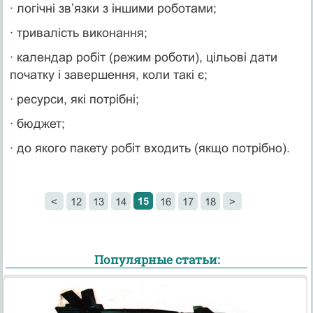
· логічні зв’язки з іншими роботами;
· тривалість виконання;
· календар робіт (режим роботи), цільові дати
початку і завершення, коли такі є;
· ресурси, які потрібні;
· бюджет;
· до якого пакету робіт входить (якщо потрібно).
15
<
12
13
14
16
17
18
>
Популярные статьи: