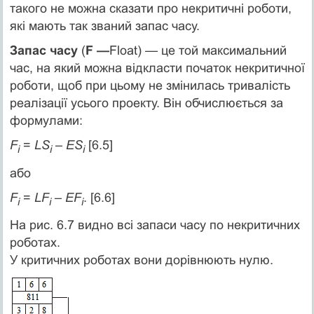
такого не можна сказати про некритичні роботи,
які мають так званий запас часу.
Запас часу
(
F —
Float) — це той максимальний
час, на який можна відкласти початок некритичної
роботи, щоб при цьому не змінилась тривалість
реалізації усього проекту. Він обчислюється за
формулами:
F
=
LS
–
ES
[6.5]
і
і
і
або
F
=
LF
–
EF
. [6.6]
і
і
і
На рис. 6.7 видно всі запаси часу по некритичних
роботах.
У критичних роботах вони дорівнюють нулю.