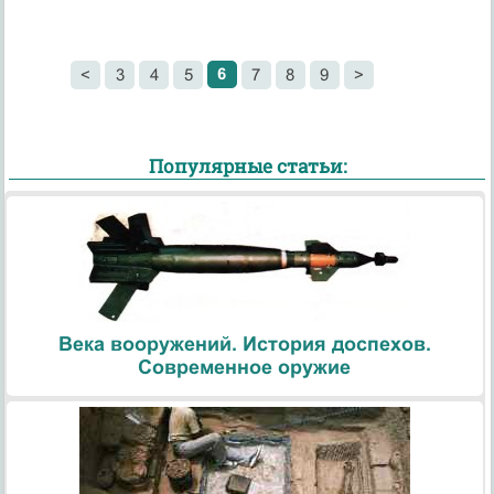
6
<
3
4
5
7
8
9
>
Популярные статьи:
Века вооружений. История доспехов.
Современное оружие