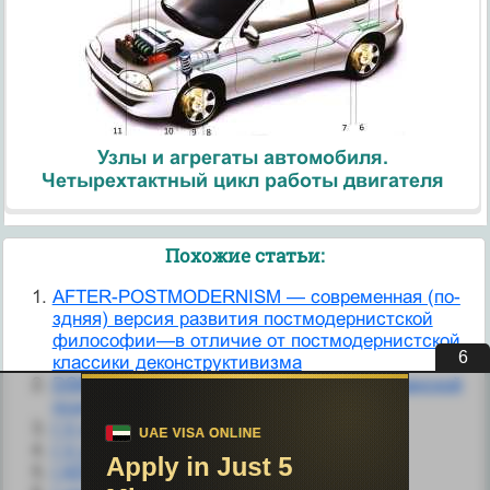
Узлы и агрегаты автомобиля.
Четырехтактный цикл работы двигателя
Похожие статьи:
AFTER-POSTMODERNISM — современная (по­
здняя) версия развития постмодернистской
философии—в от­личие от постмодернистской
5
классики деконструктивизма
DSM — система классификации Американской
психиатрической ассоциации
I V класс (70 часов)
I V класс (70 часов)
I КЛАСС