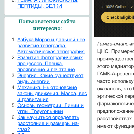
ТЕМА: АМИНОКИСЛОТЫ,
ПЕПТИДЫ, БЕЛКИ
Пользователям сайта
интересно:
Азбука Морзе и дальнейшее
Гамма-амино-м
развитие телеграфа.
ЦНС. Примерно
Автоматическая телеграфия
Развитие фотографических
преимуществен
процессов. Пленка,
этого медиатор
проявление и печатание
ГАМК-А-рецепто
Энергия. Какие существуют
часто использ
виды энергии
Механика. Ньютоновские
оказалось, чт
законы движения. Масса, вес
эргической пер
и гравитация
фармакологиче
Основы геометрии. Линии и
предположение,
углы. Треугольники
Как научиться определять
расстройствах 
расстояние и размеры на-
имеют функцию т
глаз?