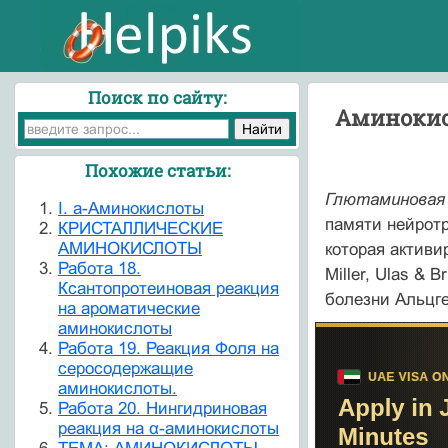
Поиск по сайту:
Аминоки
Похожие статьи:
Глютаминовая
I. a-Аминокислоты
памяти нейрот
КРИСТАЛЛИЧЕСКИЕ
АМИНОКИСЛОТЫ
которая активи
Работа 18.
Miller, Ulas & 
Ксантопротеиновая реакция
болезни Альцге
на ароматические
аминокислоты
Работа 19. Реакция Фоля на
серосодержащие
аминокислоты.
Работа 20. Нингидриновая
реакция на α-аминокислоты