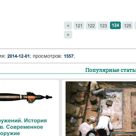
124
<
121
122
123
125
>
ия:
; просмотров:
;
2014-12-01
1557
Популярные стать
ружений. История
в. Современное
оружие