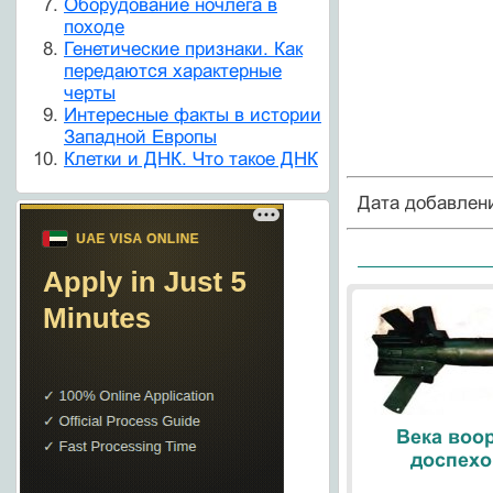
Оборудование ночлега в
походе
Генетические признаки. Как
передаются характерные
черты
Интересные факты в истории
Западной Европы
Клетки и ДНК. Что такое ДНК
Дата добавлен
Века воо
доспехо