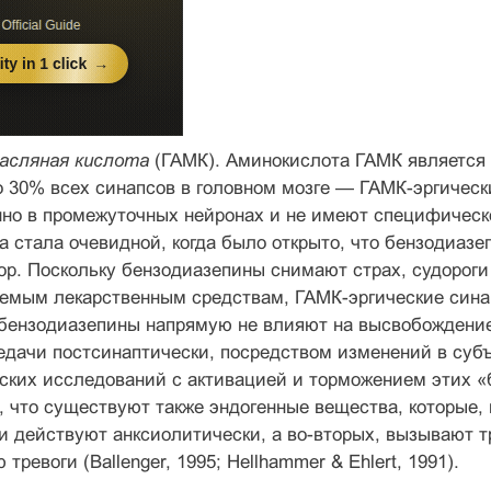
асляная кислота
(ГАМК). Аминокислота ГАМК являетс
 30% всех синапсов в головном мозге — ГАМК-эргическ
но в промежуточных нейронах и не имеют специфическ
а стала очевидной, когда было открыто, что бензодиаз
р. Поскольку бензодиазепины снимают страх, судороги
уемым лекарственным средствам, ГАМК-эргические сина
о бензодиазепины напрямую не влияют на высвобожден
едачи постсинаптически, посредством изменений в суб
ских исследований с активацией и торможением этих «
 что существуют также эндогенные вещества, которые,
и действуют анксиолитически, а во-вторых, вызывают 
ревоги (Ballenger, 1995; Hellhammer & Ehlert, 1991).