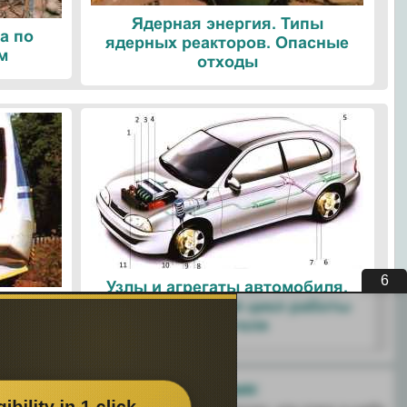
Ядерная энергия. Типы
а по
ядерных реакторов. Опасные
м
отходы
5
Узлы и агрегаты автомобиля.
ые
Четырехтактный цикл работы
ологии
двигателя
Поделитесь с друзьями: