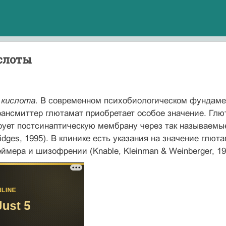
слоты
 кислота.
В современном психобиологическом фундаме
рансмиттер глютамат приобретает особое значение. Гл
рует постсинаптическую мембрану через так называемы
Bridges, 1995). В клинике есть указания на значение гл
ймера и шизофрении (Knable, Kleinman & Weinberger, 1995