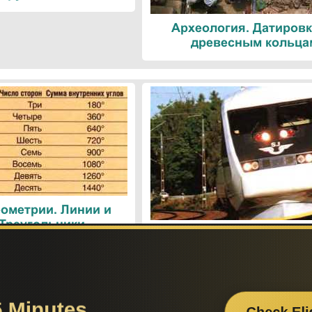
Археология. Датировк
древесным кольца
ометрии. Линии и
 Треугольники
Поезда. Современн
железнодорожные техн
Поиск по сайту: