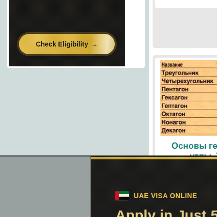
Основы ге
углы.