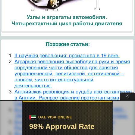
Узлы и агрегаты автомобиля.
Четырехтактный цикл работы двигателя
Похожие статьи:
II научная революция: произошла в 19 веке.
Аграрная революция высвободила руки и время
определенной части общества для занятия
управленческой, религиозной, эстетической –
словом, чисто интеллектуальной
деятельностью.
Английская революция и судьба протестантизма
3
в Англии. Распространение протестантизма в
Северной Америке.
Буржуазно-демократическая революция 1905 -
1907 гг. Третьеиюньская политическая система.
Буржуазно-демократическая революция в
России (1905—1907 гг.) и ее последствия
Вторая научная революция