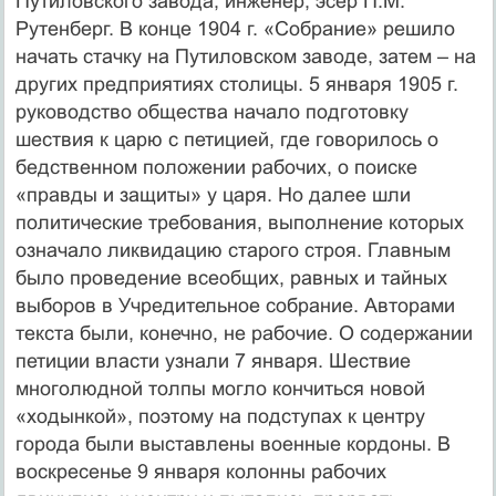
Путиловского завода, инженер, эсер П.М.
Рутенберг. В конце 1904 г. «Собрание» решило
начать стачку на Путиловском заводе, затем – на
других предприятиях столицы. 5 января 1905 г.
руководство общества начало подготовку
шествия к царю с петицией, где говорилось о
бедственном положении рабочих, о поиске
«правды и защиты» у царя. Но далее шли
политические требования, выполнение которых
означало ликвидацию старого строя. Главным
было проведение всеобщих, равных и тайных
выборов в Учредительное собрание. Авторами
текста были, конечно, не рабочие. О содержании
петиции власти узнали 7 января. Шествие
многолюдной толпы могло кончиться новой
«ходынкой», поэтому на подступах к центру
города были выставлены военные кордоны. В
воскресенье 9 января колонны рабочих