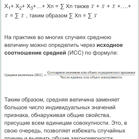
Х
+ Х
+ Х
+…+ Хn = ∑ Хn также
+
+
+….+
1
2
3
= ∑
, таким образом ∑ Хn = ∑
На практике во многих случаях среднюю
величину можно определить через
исходное
соотношение средней
(ИСС) по формуле:
Таким образом, средняя величина заменяет
большое число индивидуальных значений
признака, обнаруживая общие свойства,
присущие всем единицам совокупности. Это, в
свою очередь, позволяет избежать случайных
причин и выявить общие закономерности,