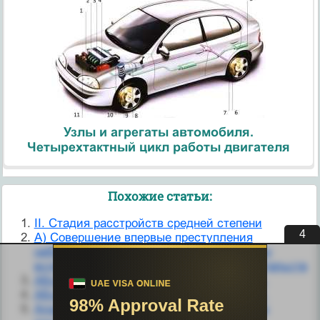
Узлы и агрегаты автомобиля.
Четырехтактный цикл работы двигателя
Похожие статьи:
II. Стадия расстройств средней степени
3
А) Совершение впервые преступления
небольшой тяжести или средней тяжести
вследствие случайного стечения обстоятельств
Абсолютные и относительные величины.
Абсолютные и относительные величины.
Аграрное производство как особая сфера