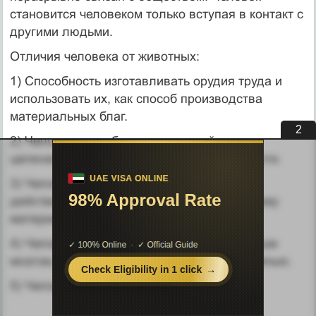
становится человеком только вступая в контакт с
другими людьми.
Отличия человека от животных:
1) Способность изготавливать орудия труда и
использовать их, как способ производства
материальных благ.
1
2) Человек способен к социальной
целенаправленной творческой деятельности.
3) Человек преобразует окружающую
действительность, создает необходимые ему
материальные и духовные ценности.
4) Человек обладает высокоорганизованным
мозгом, мышлением и членораздельной речью.
5) Человек обладает самосознанием.