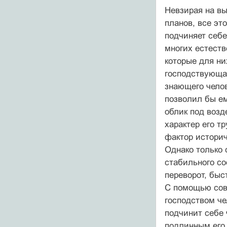
Невзирая на вы
планов, все эт
подчиняет себе
многих естеств
которые для ни
господствующая
знающего челов
позволил бы е
облик под возд
характер его тр
фактор историч
Однако только 
стабильного со
переворот, быс
С помощью сов
господством че
подчинит себе 
подлинным его 