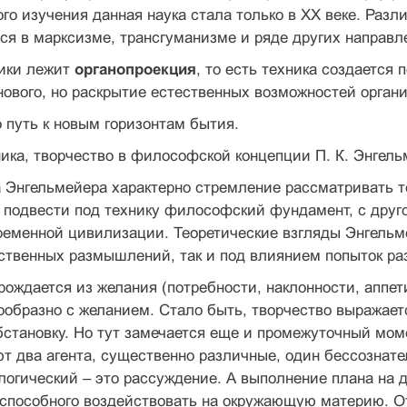
го изучения данная наука стала только в XX веке. Раз
я в марксизме, трансгуманизме и ряде других направл
ники лежит
органопроекция
, то есть техника создается 
нового, но раскрытие естественных возможностей орган
о путь к новым горизонтам бытия.
хника, творчество в философской концепции П. К. Энгель
а Энгельмейера характерно стремление рассматривать 
 подвести под технику философский фундамент, с друг
ременной цивилизации. Теоретические взгляды Энгельмей
ственных размышлений, так и под влиянием попыток ра
рождается из желания (потребности, наклонности, аппет
ообразно с желанием. Стало быть, творчество выражаетс
тановку. Но тут замечается еще и промежуточный моме
т два агента, существенно различные, один бессознате
логический – это рассуждение. А выполнение плана на де
 способного воздействовать на окружающую материю. О