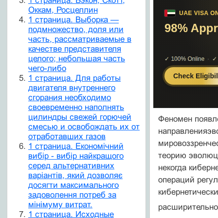
1 страница. Бэкон, Скотт,
Оккам, Росцеллин
1 страница. Выборка —
подмножество, доля или
часть, рассматриваемые в
качестве представителя
целого; небольшая часть
чего-либо
1 страница. Для работы
двигателя внутреннего
сгорания необходимо
своевременно наполнять
цилиндры свежей горючей
Феномен появле
смесью и освобождать их от
направленияэв
от­работавших газов
мировоззренчес
1 страница. Економічний
теорию эволюц
вибір - вибір найкращого
серед альтернативних
некогда киберн
варіантів, який дозволяє
операций регул
досягти максимального
кибернетически
задоволення потреб за
мінімуму витрат.
расширительное
1 страница. Исходные