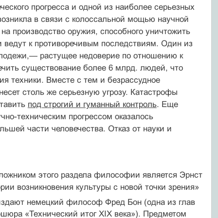
ческого прогресса и одной из наиболее серьезных
 возникла в связи с колоссальной мощью научной
 на производство оружия, способного уничтожить
и ведут к противоречивым последствиям. Один из
молодежи,— растущее недоверие по отношению к
печить существование более 6 млрд. людей, что
ия техники. Вместе с тем и безрассудное
несет столь же серьезную угрозу. Катастрофы
ставить
под строгий и гуманный контроль
. Еще
учно-техническим прогрессом оказалось
ьшей части человечества. Отказ от науки и
ложником этого раздела философии является Эрнст
ии возникновения культуры с новой точки зрения»
издают немецкий философ Фред Бон (одна из глав
ошюра «Технический итог ХIХ века»). Предметом