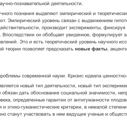
научно-познавательной деятельности.
учного познания выделяют эмпирический и теоретически
ют. Эмпирический уровень связан с выдвижением гипот
действительности, производит эксперименты, фиксиру
. Впоследствии он обобщает увиденное, формулирует з
лений. Это и есть теоретический уровень научного и
й теории позволяет предсказать
новые факты
, акцен
проблемы современной науки. Кризис идеала ценностно-
вляется новый тип деятельности, новый тип эксперимен
 обязан дать обоснование социальной значимости, неп
века, определенные гарантии от антигуманности плодов
я и этико-гуманистические критерии, в немалой степени 
вно станут участвовать в нем ведущие ученые и общест