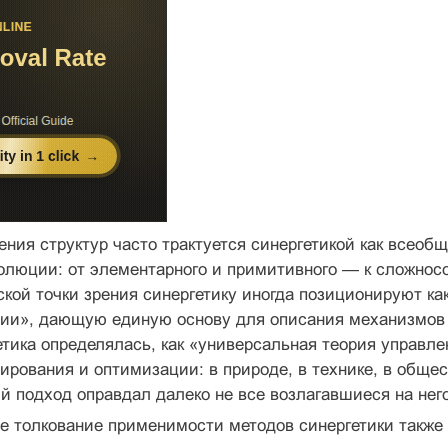
ния структур часто трактуется синергетикой как всео
олюции: от элементарного и примитивного — к сложнос
кой точки зрения синергетику иногда позиционируют 
ии», дающую единую основу для описания механизмов в
етика определялась, как «универсальная теория управл
ирования и оптимизации: в природе, в технике, в общес
й подход оправдал далеко не все возлагавшиеся на нег
 толкование применимости методов синергетики также 