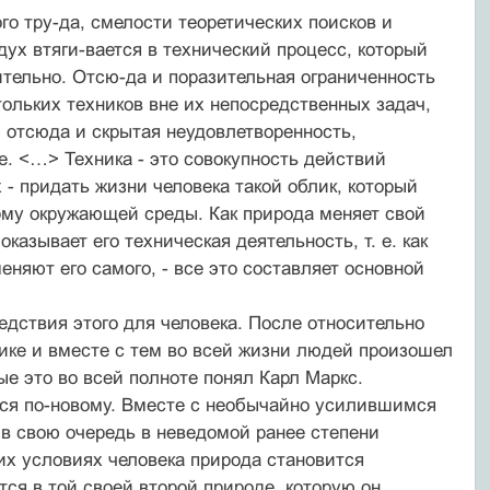
го тру-да, смелости теоретических поисков и
дух втяги-вается в технический процесс, который
ительно. Отсю-да и поразительная ограниченность
ольких техников вне их непосредственных задач,
; отсюда и скрытая неудовлетворенность,
. <…> Техника - это совокупность действий
 - придать жизни человека такой облик, который
рму окружающей среды. Как природа меняет свой
казывает его техническая деятельность, т. е. как
меняют его самого, - все это составляет основной
дствия этого для человека. После относительно
хнике и вместе с тем во всей жизни людей произошел
вые это во всей полноте понял Карл Маркс.
тся по-новому. Вместе с необычайно усилившимся
а в свою очередь в неведомой ранее степени
их условиях человека природа становится
тся в той своей второй природе, которую он