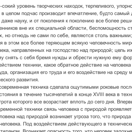
-сокий уровень творческих находок, терпеливого, упорно
о в целом подчас производит впечатление, будто самый 
 даже науку, и от поколения к поколению все более реш
енников вне их специальной области, беспомощность ст
х, но отнюдь не сами по себе, являются столь важными
 в этом все более теряющем всякую человечность мире
ека, направленных на господство над природой; цель их
му снять с себя бремя нужды и обрести нужную ему фо
ействием техники, какое обратное действие на человека о
уда, организация его труда и его воздействие на среду 
еского развития.
современная техника сделала ощутимыми роковые после
стояния в течение тысячелетий в конце XVIII века в те
трота которого все возрастает вплоть до сего дня. Впер
ременной техники связь человека с природой проявляе
ловека над природой возникает угроза того, что природ
человека. Под воздействием действующего в техническ
тираном. Возникает опасность того, что человек задохне