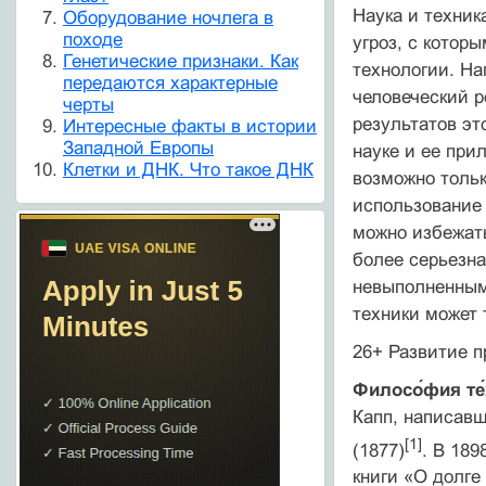
Наука и техник
Оборудование ночлега в
походе
угроз, с котор
Генетические признаки. Как
технологии. На
передаются характерные
человеческий р
черты
результатов эт
Интересные факты в истории
Западной Европы
науке и ее при
Клетки и ДНК. Что такое ДНК
возможно тольк
использование 
можно избежать
более серьезна
невыполненным;
техники может 
26+ Развитие 
Филосо́фия те
Капп, написавш
[1]
(1877)
. В 18
книги «О долге