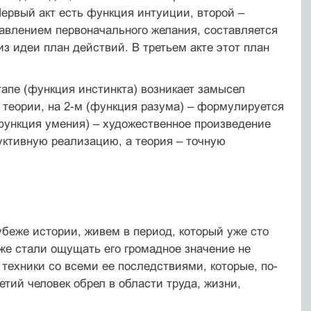
Первый акт есть функция интуиции, второй –
давлением первоначального желания, составляется
из идеи план действий. В третьем акте этот план
этапе (функция инстинкта) возникает замысел
 теории, на 2-м (функция разума) – формулируется
(функция умения) – художественное произведение
уктивную реализацию, а теория – точную
беже истории, живем в период, который уже сто
бже стали ощущать его громадное значение не
к техники со всеми ее последствиями, которые, по-
етий человек обрел в области труда, жизни,