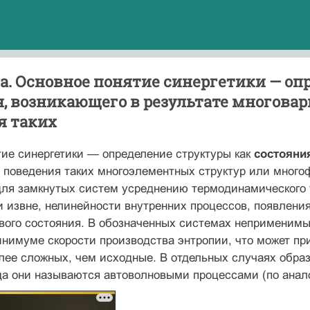
а. Основное понятие синергетики — оп
, возникающего в результате многовар
я таких
ие синергетики — определение структуры как
состояни
 поведения таких многоэлементных структур или многоф
ля замкнутых систем усреднению термодинамического т
и извне, нелинейности внутренних процессов, появлен
вого состояния. В обозначенных системах неприменимы
нимуме скорости производства энтропии, что может при
лее сложных, чем исходные. В отдельных случаях образ
гда они называются автоволновыми процессами (по анал