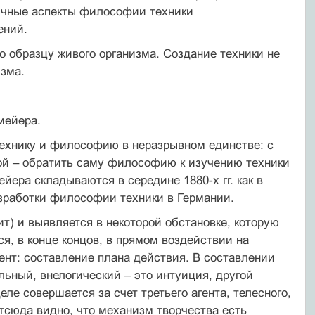
личные аспекты философии техники
ений.
по образцу живого организма. Создание техники не
изма.
мейера.
технику и философию в неразрывном единстве: с
ой – обратить саму философию к изучению техники
ера складываются в середине 1880-х гг. как в
зработки философии техники в Германии.
ит) и выявляется в некоторой обстановке, которую
я, в конце концов, в прямом воздействии на
нт: составление плана действия. В составлении
льный, внелогический – это интуиция, другой
ле совершается за счет третьего агента, телесного,
тсюда видно, что механизм творчества есть