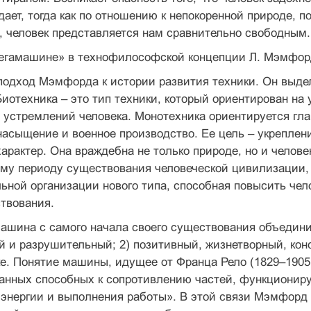
дает, тогда как по отношению к непокоренной природе, п
 человек представляется нам сравнительно свободным.
мегамашине» в технофилософской концепции Л. Мэмфор
одход Мэмфорда к истории развития техники. Он выдел
Биотехника – это тип техники, который ориентирован н
 устремлений человека. Монотехника ориентируется гл
асыщение и военное производство. Ее цель – укреплен
арактер. Она враждебна не только природе, но и челове
ему периоду существования человеческой цивилизации, 
ной организации нового типа, способная повысить чел
твования.
ашина с самого начала своего существования объединил
 и разрушительный; 2) позитивный, жизнетворный, кон
е. Понятие машины, идущее от Франца Рело (1829–1905)
анных способных к сопротивлению частей, функциониру
 энергии и выполнения работы». В этой связи Мэмфорд