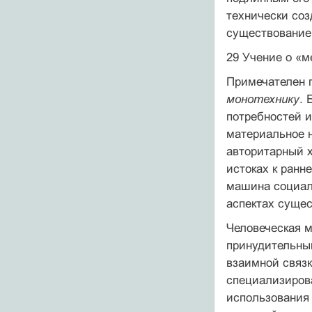
технически соз
существование,
29 Учение о «
Примечателен п
монотехнику
. 
потребностей и
материальное н
авторитарный х
истоках к ранн
машина социаль
аспектах сущес
Человеческая м
принудительный
взаимной связк
специализиров
использования