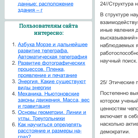
данные: расположение
24//Структура 
здания – г
В структуре на
взаимодейству
Пользователям сайта
иные явления 
интересно:
высказываний»
Азбука Морзе и дальнейшее
наблюдаемых яв
развитие телеграфа.
работоспособно
Автоматическая телеграфия
научный поиск.
Развитие фотографических
процессов. Пленка,
проявление и печатание
Энергия. Какие существуют
25/ Этические 
виды энергии
Постепенно выя
Механика. Ньютоновские
законы движения. Масса, вес
котором ученый
и гравитация
ценностям чело
Основы геометрии. Линии и
включает в себ
углы. Треугольники
насколько акти
Как научиться определять
расстояние и размеры на-
демократии.
глаз?