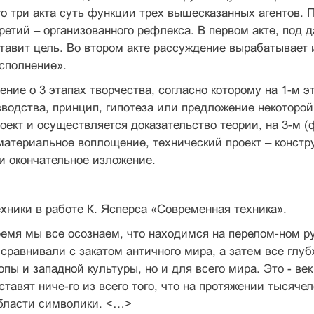
ого три акта суть функции трех вышесказанных агентов. 
ретий – организованного рефлекса. В первом акте, под 
ставит цель. Во втором акте рассуждение вырабатывает 
сполнение».
ение о 3 этапах творчества, согласно которому на 1-м 
водства, принцип, гипотеза или предложение некоторой
роект и осуществляется доказательство теории, на 3-м 
материальное воплощение, технический проект – констр
и окончательное изложение.
хники в работе К. Ясперса «Современная техника».
емя мы все осознаем, что находимся на перелом-ном ру
 сравнивали с закатом античного мира, а затем все глу
опы и западной культуры, но и для всего мира. Это - ве
ставят ниче-го из всего того, что на протяжении тысячел
бласти символики. <…>