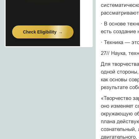
систематическо
рассматриваютс
· В основе тех
есть создание 
· Техника — эт
27// Наука, те
Для творчеств
одной стороны,
как основы сов
результате соб
«Творчество за
оно изменяет с
окружающую обс
плана действую
сознательный, 
двигательного,