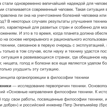
а стали одновременно величайшей надеждой для челове
ыми сталкивается современный человек. Такая ситуация
правлена ли она на уничтожение болезней человека или
од? В некоторых случаях результаты улучшения техник
ого, характерный для развитых стран и особенно для 
ложениям. И это в то время, когда планета должна обес
о на основе непрерывного и рационального использован
техники, связанное в первую очередь с эксплуатацией, 
 только в том случае, если науку и технику удастся по
 ситуация в развивающихся странах, где обещанное на
 нищета, голод и болезни все еще являются уделом бол
только ухудшить эту ситуацию.
принципа органопроекции в философии техники
́хники
— исследование первопричин техники. Основопо
ий «Основные направления философии техники. К истор
98 году свои работы, посвященные философии техники, 
 и добре») и российский инженер Петр Энгельмейер (бр