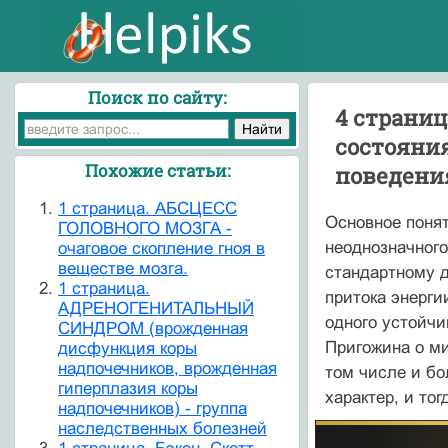
Поиск по сайту:
4 страниц
состояния
Похожие статьи:
поведени
1 страница. АБСЦЕСС
Основное понят
ГОЛОВНОГО МОЗГА -
неоднозначного
очаговое скопление гноя в
веществе мозга.
стандартному д
1 страница.
притока энерги
АДРЕНОГЕНИТАЛЬНЫЙ
одного устойчи
СИНДРОМ (врожденная
Пригожина о ми
дисфункция коры
надпочечников, врожденная
том числе и бо
гиперплазия коры
характер, и то
надпочечников) - группа
наследственных болезней