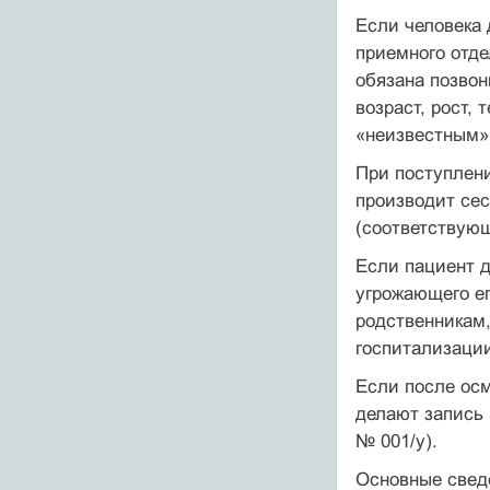
Если человека 
приемного отде
обязана позво
возраст, рост,
«неизвестным».
При поступлен
производит се
(соответствующ
Если пациент д
угрожающего ег
родственникам,
госпитализации
Если после осм
делают запись 
№ 001/у).
Основные свед