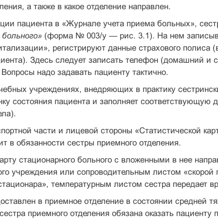
ления, а также в какое отделение направлен.
ации пациента в «Журнале учета приема больных», сес
 больного»
(форма № 003/у — рис. 3.1). На нем записыв
тализации», регистрируют данные страхового полиса (в
иента). Здесь следует записать телефон (домашний и 
 Вопросы надо задавать пациенту тактично.
чебных учреждениях, внедряющих в практику сестринск
нку состояния пациента и заполняет соответствующую 
ела).
портной части и лицевой стороны «Статистической кар
дит в обязанности сестры приемного отделения.
рту стационарного больного с вложенными в нее напр
го учреждения или сопроводительным листом «скорой п
тационара», температурным листом сестра передает вр
оставлен в приемное отделение в состоянии средней т
сестра приемного отделения обязана оказать пациенту