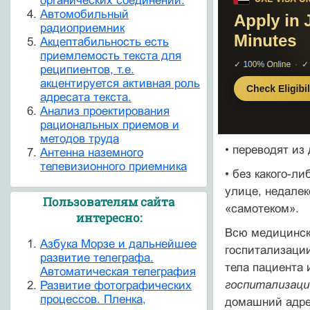
органических соединений.
Автомобильный
радиоприемник
Акцептабильность есть
приемлемость текста для
реципиентов, т.е.
акцентируется активная роль
адресата текста.
Анализ проектирования
рациональных приемов и
методов труда
• переводят из
Антенна наземного
телевизионного приемника
• без какого-л
улице, недалек
Пользователям сайта
«самотеком».
интересно:
Всю медицинск
Азбука Морзе и дальнейшее
госпитализации
развитие телеграфа.
тела пациента 
Автоматическая телеграфия
госпитализац
Развитие фотографических
процессов. Пленка,
домашний адрес