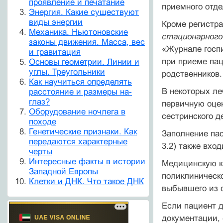
проявление и печатание
приемного отде
Энергия. Какие существуют
виды энергии
Кроме регистр
Механика. Ньютоновские
стационарного
законы движения. Масса, вес
«Журнале госпи
и гравитация
при приеме пац
Основы геометрии. Линии и
углы. Треугольники
родственников.
Как научиться определять
В некоторых ле
расстояние и размеры на-
глаз?
первичную оце
Оборудование ночлега в
сестринского д
походе
Генетические признаки. Как
Заполнение пас
передаются характерные
3.2) также вхо
черты
Интересные факты в истории
Медицинскую ка
Западной Европы
поликлиническо
Клетки и ДНК. Что такое ДНК
выбывшего из с
Если пациент д
документации, 