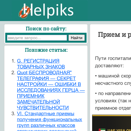
Поиск по сайту:
Прием и 
Похожие статьи:
Пути госпитали
G. РЕГИСТРАЦИЯ
доставляют:
ТОВАРНЫХ ЗНАКОВ
Quot;БЕСПРОВОДНАЯ"
• машиной скор
ТЕЛЕГРАФИЯ — СЕКРЕТ
несчастного сл
НАСТРОЙКИ — ОШИБКИ В
ИССЛЕДОВАНИЯХ ГЕРЦА —
• по направлен
ПРИЕМНИК
условиях (так 
ЗАМЕЧАТЕЛЬНОЙ
ЧУВСТВИТЕЛЬНОСТИ
приемное отдел
VI. Стандартные приемы
получения функциональных
групп различных классов