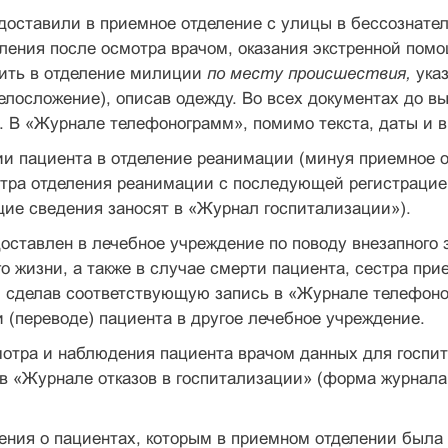
доставили в приемное отделение с улицы в бессознател
ления после осмотра врачом, оказания экстренной пом
нить в отделение милиции
по месту происшествия,
ука
 телосложение), описав одежду. Во всех документах до 
 В «Журнале телефонограмм», помимо текста, даты и вр
ии пациента в отделение реанимации (минуя приемное
стра отделения реанимации с последующей регистрацие
ие сведения заносят в «Журнал госпитализации»).
оставлен в лечебное учреждение по поводу внезапного 
о жизни, а также в случае смерти пациента, сестра пр
 сделав соответствующую запись в «Журнале телефоног
 (переводе) пациента в другое лечебное учреждение.
отра и наблюдения пациента врачом данных для госпит
в «Журнале отказов в госпитализации» (форма журнала
ения о пациентах, которым в приемном отделении была