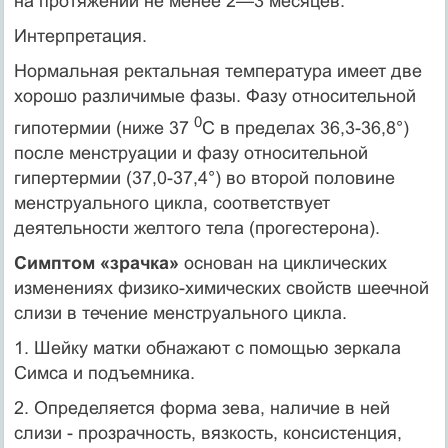
на протяжении не менее 2—3 месяцев.
Интерпретация.
Нормальная ректальная температура имеет две
хорошо разли­чимые фазы. Фазу относительной
0
гипотермии (ниже 37
С в пре­делах 36,3-36,8°)
после менструации и фазу относительной
гипертермии (37,0-37,4°) во второй половине
менструального цик­ла, соответствует
деятельности желтого тела (прогестерона).
Симптом «зрачка»
основан на циклических
изменениях физико-химических свойств шеечной
слизи в течение менструального цикла.
1. Шейку матки обнажают с помощью зеркала
Симса и подъ­емника.
2. Определяется форма зева, наличие в ней
слизи - прозрач­ность, вязкость, консистенция,