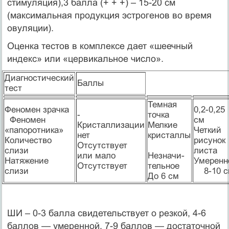
стимуляция),3 бал­ла (+ + +) – 15-20 см
(максимальная продукция эстрогенов во время
овуляции).
Оценка тестов в комплексе дает «шеечный
индекс» или «цервикальное число».
Диагностический
Баллы
тест
Темная
Феномен зрачка
0,2-0,25
-
точка
Феномен
см
Кристаллизации
Мелкие
«папоротника»
Четкий
нет
кристаллы
Количество
рисунок
Отсутствует
слизи
листа
или мало
Незначи-
Натяжение
Умеренн
Отсутствует
тельное
слизи
8-10 с
До 6 см
ШИ – 0-3 балла свидетельствует о резкой, 4-6
баллов — умеренной, 7-9 баллов — достаточной