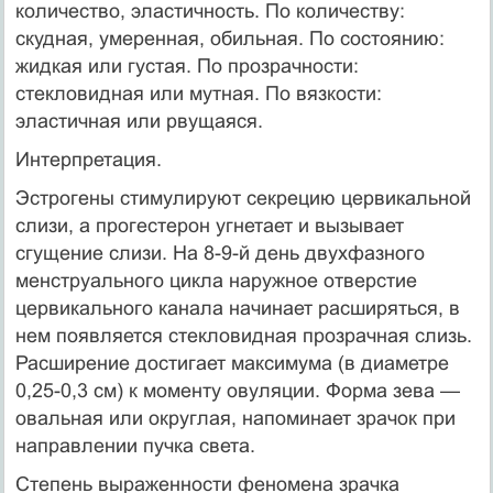
количество, эластичность. По коли­честву:
скудная, умеренная, обильная. По состоянию:
жидкая или густая. По прозрачности:
стекловидная или мутная. По вязкости:
эластичная или рвущаяся.
Интерпретация.
Эстрогены стимулируют секрецию цервикальной
слизи, а про­гестерон угнетает и вызывает
сгущение слизи. На 8-9-й день двухфазного
менструального цикла наружное отверстие
цервикального канала начинает расширяться, в
нем появляется стекло­видная прозрачная слизь.
Расширение достигает максимума (в диаметре
0,25-0,3 см) к моменту овуляции. Форма зева —
оваль­ная или округлая, напоминает зрачок при
направлении пучка света.
Степень выраженности феномена зрачка