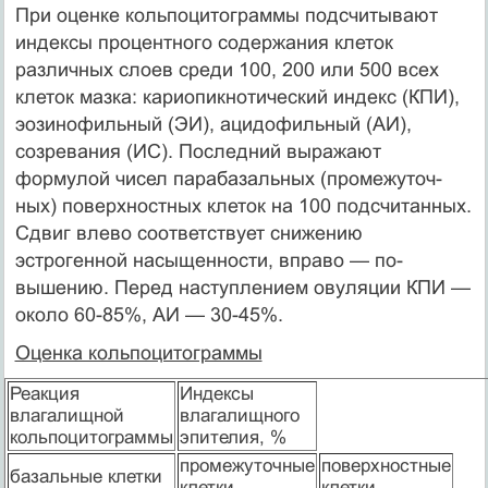
При оценке кольпоцитограммы подсчитывают
индексы про­центного содержания клеток
различных слоев среди 100, 200 или 500 всех
клеток мазка: кариопикнотический индекс (КПИ),
эозинофильный (ЭИ), ацидофильный (АИ),
созревания (ИС). По­следний выражают
формулой чисел парабазальных (промежуточ­
ных) поверхностных клеток на 100 подсчитанных.
Сдвиг влево соответствует снижению
эстрогенной насыщенности, вправо — по­
вышению. Перед наступлением овуляции КПИ —
около 60-85%, АИ — 30-45%.
Оценка кольпоцитограммы
Реакция
Индексы
влагалищной
влагалищного
кольпоцитограммы
эпителия, %
промежуточные
поверхностные
базальные клетки
клетки
клетки