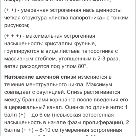
(+ +) - умеренная эстрогенная насыщенность:
четкая струк­тура «листка папоротника» с тонким
рисунком;
(+ + +) - максимальная эстрогенная
насыщенность: кристал­лы крупные,
группируются в виде листьев папоротника с
массив­ным стеблем, утолщенным в 2-3 раза,
ветви расходятся под уг­лом 80°.
Натяжение шеечной слизи
изменяется в
течение менструально­го цикла. Максимум
совпадает с овуляцией. Слизь растягивается
между браншами корнцанга после введения его
в цервикальный канал. Оценка по длине нити: 1
балл (+) – до 6 см (невысокая эстрогенная
насыщенность в начале фазы пролиферации), 2
бал­ла (+ +) – 8-10 см (умеренная эстрогенная