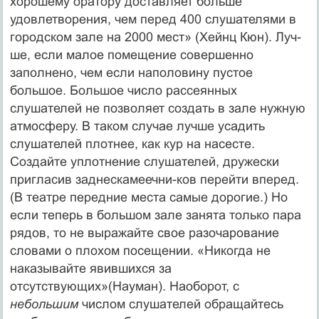
хорошему оратору доставляет больше
удовлетворения, чем перед 400 слушателями в
городском зале на 2000 мест» (Хейнц Кюн). Луч­
ше, если малое помещение совершенно
заполнено, чем если наполовину пустое
большое. Большое число рассеянных
слушателей не позволяет создать в зале нужную
атмосферу. В таком случае лучше усадить
слушателей плотнее, как кур на насесте.
Создайте уплот­нение слушателей, дружески
пригласив заднескамеечни-ков перейти вперед.
(В театре передние места самые доро­гие.) Но
если теперь в большом зале занята только пара
рядов, то не выражайте свое разочарование
словами о плохом посещении. «Никогда не
наказывайте явившихся за
отсутствующих»(Науман). Наоборот, с
небольшим
чис­лом слушателей обращайтесь