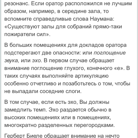
резонанс. Если оратор расположился не лучшим
образом, напри­мер, в середине зала, то
вспомните справедливые слова Наумана:
«Существуют залы для собраний прямо-таки
пожиратели сил».
В больших помещениях для докладов оратора
подсте­регают две опасности: или
поглощение
звука,
или
эхо.
В первом случае обращает
внимание поглощение глу­хого, конечного «е». В
таких случаях выполняйте арти­куляцию
особенно отчетливо и позаботьтесь о том, что­бы
не выпадали соседние слоги.
В том случае, если есть эхо, Вы должны
замедлить темп. Эхо раздается обычно в
высоких помещениях или в поме­щениях,
многократно разделенных перегородками.
Герберт Биеле обращает внимание на нечто