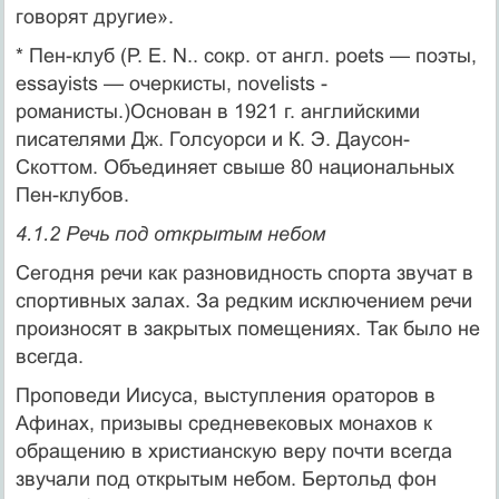
говорят другие».
* Пен-клуб (Р. Е. N.. сокр. от англ. poets — поэты,
essayists — очеркис­ты, novelists -
романисты.)Основан в 1921 г. английскими
писателя­ми Дж. Голсуорси и К. Э. Даусон-
Скоттом. Объединяет свыше 80 национальных
Пен-клубов.
4.1.2 Речь под открытым небом
Сегодня речи как разновидность спорта звучат в
спор­тивных залах. За редким исключением речи
произносят в закрытых помещениях. Так было не
всегда.
Проповеди Иисуса, выступления ораторов в
Афинах, призывы средневековых монахов к
обращению в хрис­тианскую веру почти всегда
звучали под откры­тым небом. Бертольд фон