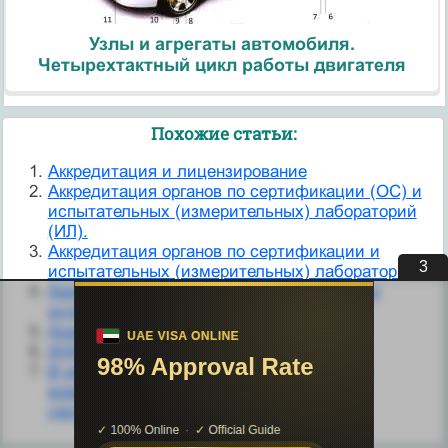
Узлы и агрегаты автомобиля.
Четырехтактный цикл работы двигателя
Похожие статьи:
Аккредитация и лицензирование
Аккредитация органов по сертификации (ОС) и
испытательных (измерительных) лабораторий
(ИЛ).
Аккредитация органов по сертификации и
3
испытательных (измерительных) лабораторий.
Аккредитация органов по сертификации и
испытательных лабораторий
Анализаторы как органы ощущений
АНАЛИЗАТОРЫ. ОРГАНЫ ЧУВСТВ
В рамках СНГ действует «Соглашение о
взаимном признании результатов
сертификации».