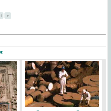
1
>
и: