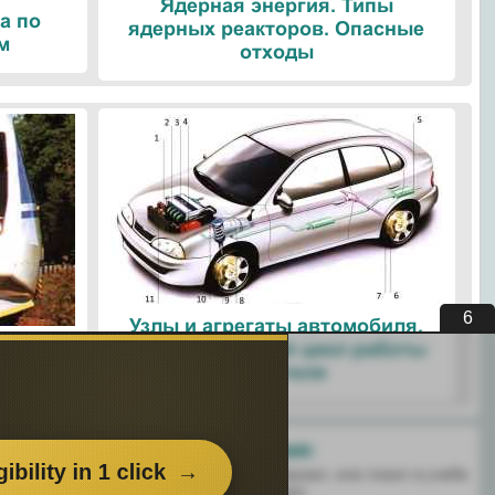
Ядерная энергия. Типы
а по
ядерных реакторов. Опасные
м
отходы
5
Узлы и агрегаты автомобиля.
ые
Четырехтактный цикл работы
ологии
двигателя
Поделитесь с друзьями:
 перенёс пользу информационный материал, или помог в учебе
есь этим сайтом с друзьями и знакомыми.