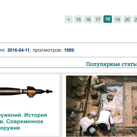
18
<
15
16
17
19
20
2
ия:
; просмотров:
;
2016-04-11
1989
Популярные стать
ружений. История
в. Современное
оружие