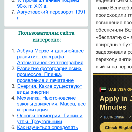
V. Промышленный подъем
ведения сельск
90-х гг. XIX в.
также Великобр
Августовский переворот 1991
происходили гл
г.
повышение прои
обеспечили Вел
Пользователям сайта
«бесплатную» з
интересно:
природные бухт
Азбука Морзе и дальнейшее
задерживала ро
развитие телеграфа.
переходу англи
Автоматическая телеграфия
выйти на перво
Развитие фотографических
процессов. Пленка,
проявление и печатание
Энергия. Какие существуют
виды энергии
Механика. Ньютоновские
законы движения. Масса, вес
и гравитация
Основы геометрии. Линии и
углы. Треугольники
Как научиться определять