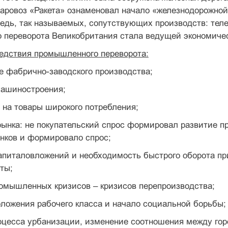
ровоз «Ракета» ознаменовал начало «железнодорожной р
едь, так называемых, сопутствующих производств: тел
 переворота Великобритания стала ведущей экономиче
едствия промышленного переворота:
е фабрично-заводского производства;
машиностроения;
 на товары широкого потребления;
рынка: не покупательский спрос формировал развитие п
нков и формировало спрос;
апиталовложений и необходимость быстрого оборота пр
ты;
омышленных кризисов – кризисов перепроизводства;
ложения рабочего класса и начало социальной борьбы;
оцесса урбанизации, изменение соотношения между гор