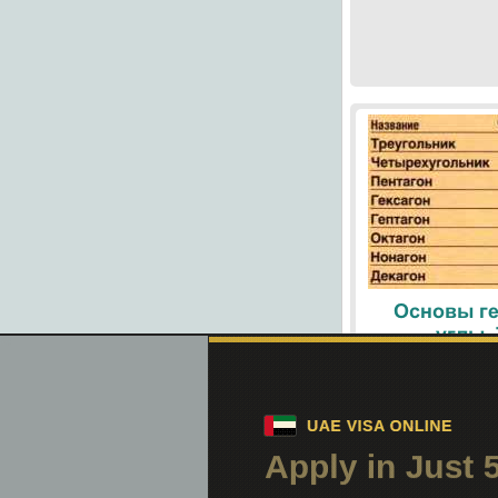
Основы ге
углы.