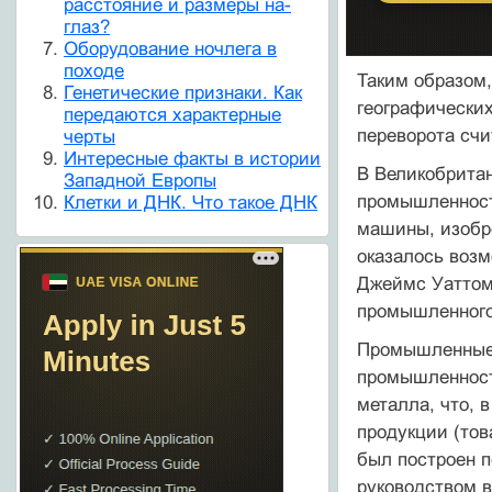
расстояние и размеры на-
глаз?
Оборудование ночлега в
походе
Таким образом
Генетические признаки. Как
географически
передаются характерные
переворота счи
черты
Интересные факты в истории
В Великобрита
Западной Европы
промышленности
Клетки и ДНК. Что такое ДНК
машины, изобре
оказалось возм
Джеймс Уаттом 
промышленного
Промышленные р
промышленност
металла, что, 
продукции (тов
был построен п
руководством в