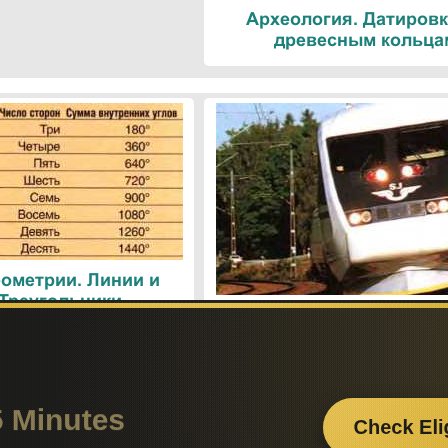
Археология. Датировк
древесным кольца
ометрии. Линии и
 Треугольники
Поезда. Современн
железнодорожные техн
Поиск по сайту:
Если вам
– поделит