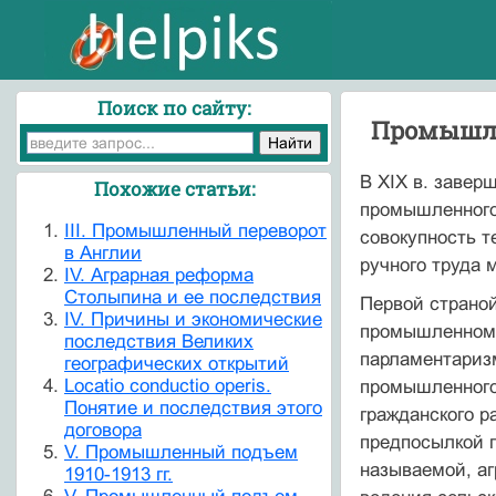
Поиск по сайту:
Промышле
В ХIХ в. заве
Похожие статьи:
промышленного
III. Промышленный переворот
совокупность т
в Англии
ручного труда
IV. Аграрная реформа
Столыпина и ее последствия
Первой страно
IV. Причины и экономические
промышленном п
последствия Великих
парламентаризм
географических открытий
Locatio conductio operis.
промышленного
Понятие и последствия этого
гражданского р
договора
предпосылкой п
V. Промышленный подъем
называемой, аг
1910-1913 гг.