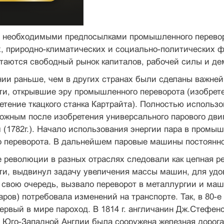
, необходимыми предпосылками промышленного перевор
х, природно-климатических и социально-политических 
таются свободный рынок капиталов, рабочей силы и де
нии раньше, чем в других странах были сделаны важне
, открывшие эру промышленного переворота (изобрете
тение ткацкого станка Картрайта). Полностью использ
ожным после изобретения универсального парового дв
(1782г.). Начало использования энергии пара в промы
 переворота. В дальнейшем паровые машины постоянно
еволюции в разных отраслях следовали как цепная реа
и, выдвинул задачу увеличения массы машин, для удов
в свою очередь, вызвало переворот в металлургии и м
аров) потребовала изменений на транспорте. Так, в 80-е
ервый в мире пароход. В 1814 г. англичанин Дж.Стефенсо
 Юго-Западной Англии была сооружена железная дорога 