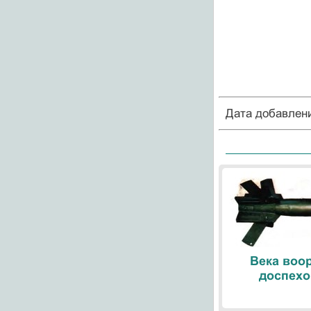
Дата добавлен
Века воо
доспехо