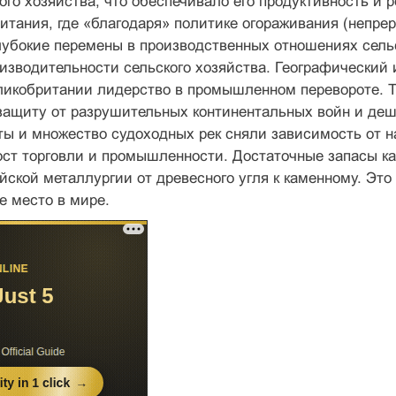
ого хозяйства, что обеспечивало его продуктивность и
итания, где «благодаря» политике огораживания (непрер
убокие перемены в производственных отношениях сельс
зводительности сельского хозяйства. Географический 
икобритании лидерство в промышленном перевороте. Та
ащиту от разрушительных континентальных войн и деш
ы и множество судоходных рек сняли зависимость от на
ст торговли и промышленности. Достаточные запасы ка
йской металлургии от древесного угля к каменному. Это 
е место в мире.