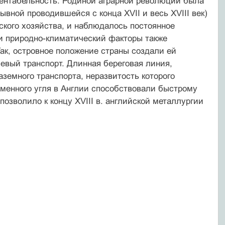
 рентабельность. Родиной аграрной революции была
ывной проводившейся с конца ХVII и весь ХVIII век)
кого хозяйства, и наблюдалось постоянное
и природно-климатический факторы также
к, островное положение страны создали ей
евый транспорт. Длинная береговая линия,
земного транспорта, неразвитость которого
менного угля в Англии способствовали быстрому
позволило к концу ХVIII в. английской металлургии