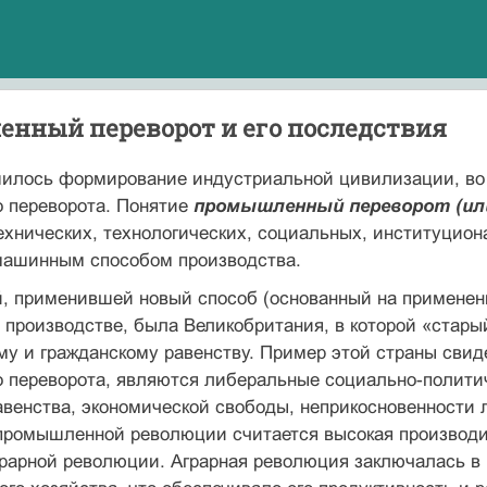
нный переворот и его последствия
ршилось формирование индустриальной цивилизации, во
 переворота. Понятие
промышленный переворот (ил
ехнических, технологических, социальных, институцион
 машинным способом производства.
й, применившей новый способ (основанный на применен
роизводстве, была Великобритания, в которой «старый 
у и гражданскому равенству. Пример этой страны свид
 переворота, являются либеральные социально-полити
авенства, экономической свободы, неприкосновенности
ромышленной революции считается высокая производит
рарной революции. Аграрная революция заключалась в 