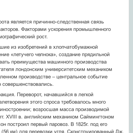
ота является причинно-следственная связь
факторов. Факторами ускорения промышленного
мографический рост.
йшие из изобретений в хлопчатобумажной
ние «летучего челнока», создание прядильной
овать преимущества машинного производства
игателя лондонским университетским механиком
шленном производстве – центральное событие
 совершенствовались.
кция. Переворот, начавшийся в легкой
летворения этого спроса требовалось много
ашиностроении; возросшая масса производимой
 гг. ХVIII в. английским механиком Саймингтоном
н построил первый паровоз. В 1825г. под его
(56 км) для перевозки угля. Сконструированный Дж.