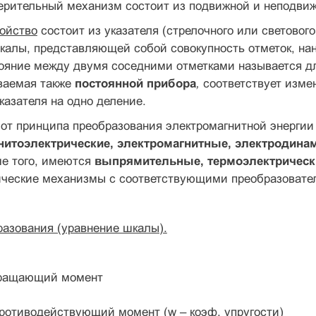
ерительный механизм состоит из подвижной и неподвижн
ройство
состоит из указателя (стрелочного или свето­вог
калы, представляющей собой совокупность отметок, на
тояние между двумя соседними отметками называется д
ваемая также
постоянной прибора
,
соответствует изм
аза­теля на одно деление.
от принципа преобразования электромагнитной энерги
нитоэлектрические, электромагнитные, электродина
е того, имеются
выпря­мительные, термоэлектричес
ческие механизмы с соответствующими преоб­разовател
азования (уравнение шкалы).
ращающий момент
ротиводействующий момент (w – коэф. упругости)