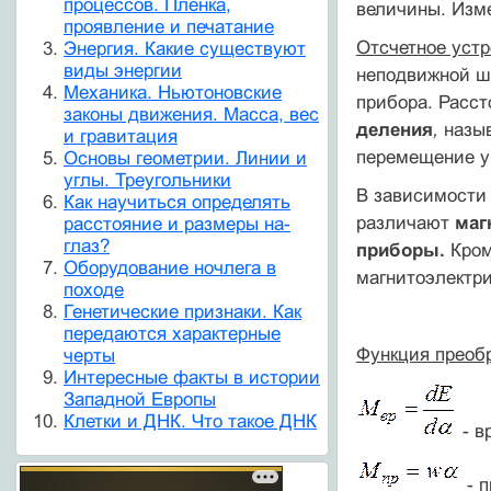
процессов. Пленка,
вели­чины. Изм
проявление и печатание
Отсчетное уст
Энергия. Какие существуют
виды энергии
неподвижной ш
Механика. Ньютоновские
прибора. Расс
законы движения. Масса, вес
деления
,
назы
и гравитация
перемещение ук
Основы геометрии. Линии и
углы. Треугольники
В зависимости 
Как научиться определять
различают
маг
расстояние и размеры на-
глаз?
приборы.
Кром
Оборудование ночлега в
магнитоэлектри
походе
Генетические признаки. Как
передаются характерные
Функция преобр
черты
Интересные факты в истории
Западной Европы
Клетки и ДНК. Что такое ДНК
- в
- п