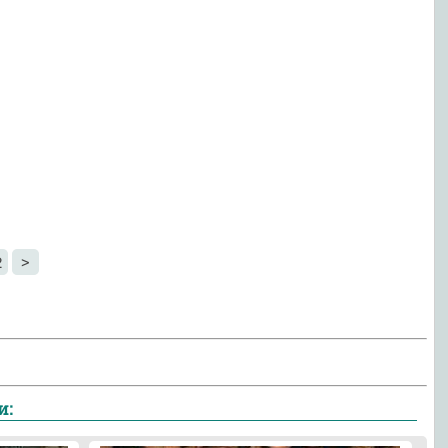
2
>
и: