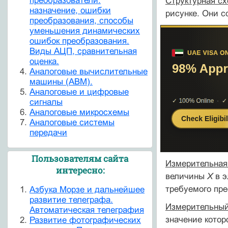
преобразователи:
Структурная с
назначение, ошибки
рисунке. Они с
преобразования, способы
уменьшения динамических
ошибок преобразования.
Виды АЦП, сравнительная
оценка.
Аналоговые вычислительные
машины (АВМ).
Аналоговые и цифровые
сигналы
Аналоговые микросхемы
Аналоговые системы
передачи
Пользователям сайта
Измерительная
интересно:
величины
X
в 
требуемого пр
Азбука Морзе и дальнейшее
развитие телеграфа.
Измерительны
Автоматическая телеграфия
значение котор
Развитие фотографических