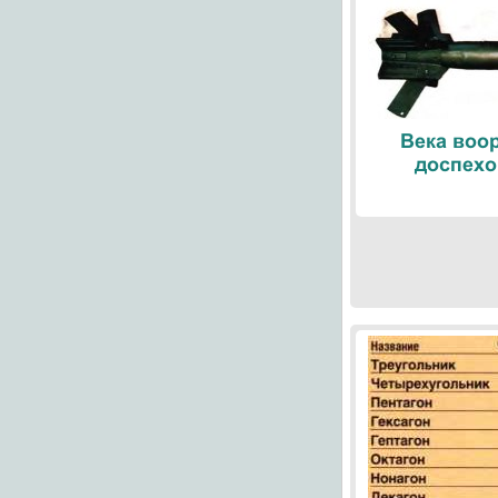
Века воо
доспехо