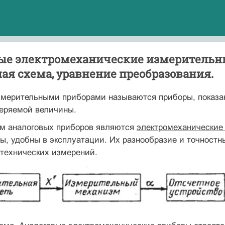
ые электромеханические измерительн
ая схема, уравнение преобразования.
змерительными приборами называются при­боры, показа
еряемой величины.
м аналоговых приборов являются
электромеханические
ы, удобны в эксплуатации. Их разнообразие и точност
 техничес­ких измерений.