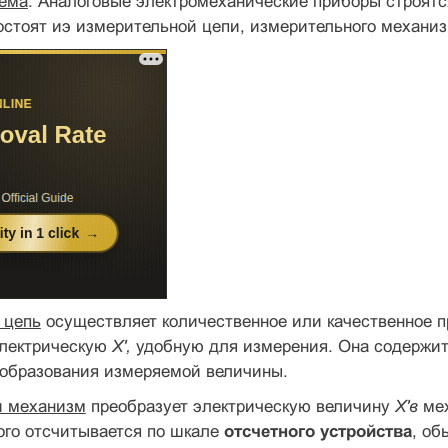
хема
. Аналоговые электромеханические приборы строятс
остоят иэ измерительной цепи, измерительного механизм
 цепь
осуществляет количественное или качествен­ное 
электри­ческую
X',
удобную для измерения. Она содержит
еобразования измеряемой величины.
й механизм
преобра­зует электрическую величину
Х'в
ме
ого отсчитывается по шкале
отсчетного устройства
, об