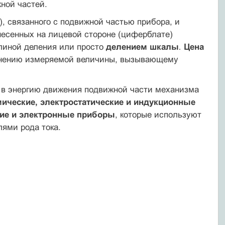
ой ча­стей.
о), связанного с подвижной частью прибора, и
несенных на лицевой стороне (циферблате)
линой деления или просто
делением шкалы
.
Цена
енению измеряемой величины, вызывающему
и в энергию движения подвижной части механизма
мические, электростатические и индукционные
кие и электронные приборы
, которые ис­пользуют
ями рода тока.