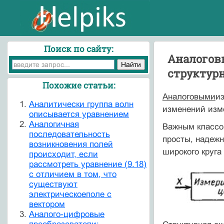
Поиск по сайту:
Аналогов
структурн
Похожие статьи:
Аналоговыми
и
Аналитически группа волн
изменений изм
описывается уравнением
Аналогичная
Важным классо
последовательность
просты, надежн
возникновения полей
широкого круга
происходит, если
рассмотреть уравнение (9.18)
с отличием в том, что
существуют
электрическоеполе с
вектором
Аналого-цифровые