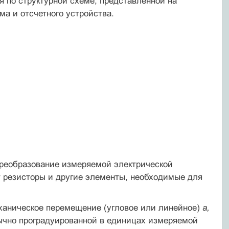
я по структурной схеме, представленной на
а и отсчетного устрой­ства.
преобразование измеряемой электрической
 резисторы и другие элементы, необ­ходимые для
ханическое перемещение (угловое или линейное)
а,
ычно проградуированной в единицах измеряемой