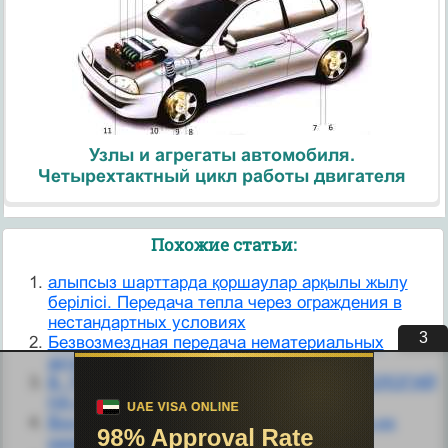
Узлы и агрегаты автомобиля.
Четырехтактный цикл работы двигателя
Похожие статьи:
алыпсыз шарттарда қоршаулар арқылы жылу
берілісі. Передача тепла через ограждения в
нестандартных условиях
3
Безвозмездная передача нематериальных
активов
В. ПЕРЕДАЧА И ПРИОБРЕТЕНИЕ ТЕХНОЛОГИЙ
НА КОММЕРЧЕСКОЙ ОСНОВЕ
Воспроизведение единиц ФВ и передача их
размеров.