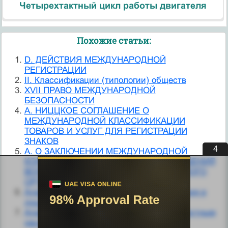
Четырехтактный цикл работы двигателя
Похожие статьи:
D. ДЕЙСТВИЯ МЕЖДУНАРОДНОЙ
РЕГИСТРАЦИИ
II. Классификации (типологии) обществ
XVII ПРАВО МЕЖДУНАРОДНОЙ
БЕЗОПАСНОСТИ
А. НИЦЦКОЕ СОГЛАШЕНИЕ О
МЕЖДУНАРОДНОЙ КЛАССИФИКАЦИИ
ТОВАРОВ И УСЛУГ ДЛЯ РЕГИСТРАЦИИ
ЗНАКОВ
3
А. О ЗАКЛЮЧЕНИИ МЕЖДУНАРОДНОЙ
КОНВЕНЦИИ ОТНОСИТЕЛЬНО СОКРАЩЕНИЯ
ВООРУЖЕНИЙ И ЗАПРЕЩЕНИЯ АТОМНОГО
ОРУЖИЯ
Адаптация к условиям жизни и воспитания в
дошкольном учреждении
Адаптация международной рекламы к местным
национальным условиям