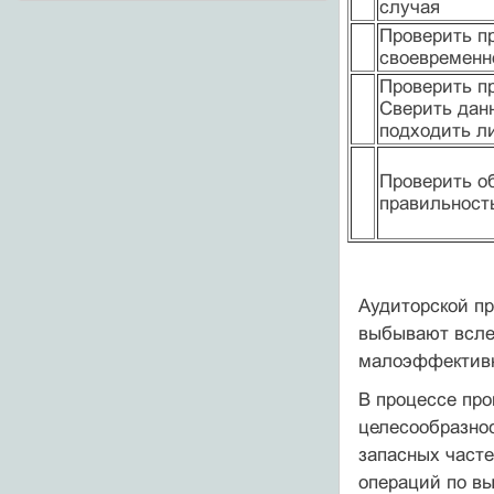
случая
Проверить п
своевременн
Проверить пр
Сверить дан
подходить л
Проверить об
правильност
Аудиторской пр
выбывают вслед
малоэффективны
В процессе про
целесообразнос
запасных часте
операций по вы