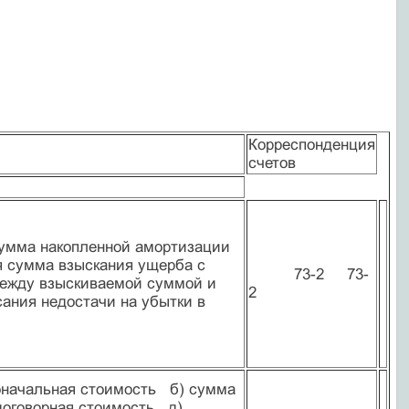
Корреспонденция
счетов
 сумма накопленной амортизации
ся сумма взыскания ущерба с
73-2 73-
 между взыскиваемой суммой и
2
ания недостачи на убытки в
воначальная стоимость б) сумма
договорная стоимость д)