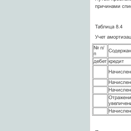
причинами спис
Таблица 8.4
Учет амортизац
№ п/
Содержан
п
дебет
кредит
Начислен
Начислен
Начислен
Отражени
увеличен
Начислен