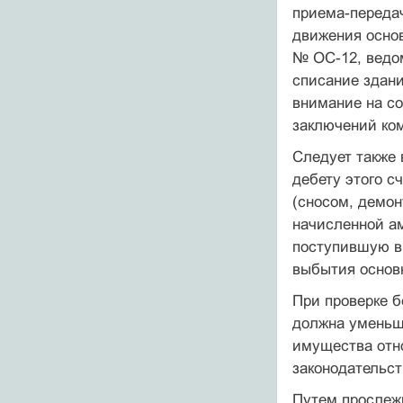
приема-передач
движения осно
№ ОС-12, ведом
списание здани
внимание на с
заключений ком
Следует также 
дебету этого с
(сносом, демон
начисленной ам
поступившую в 
выбытия основн
При проверке б
должна уменьша
имущества отно
законодательст
Путем прослеж