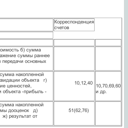
Корреспонденция
счетов
тоимость б) сумма
тражение суммы раннее
й передачи основных
 сумма накопленной
квидации объекта г)
10,12,40
ие ценностей,
10,70,69,60
 объекта -прибыль -
и др.
 сумма накопленной
ммы дооценок д)
51(62,76)
ж) результат от