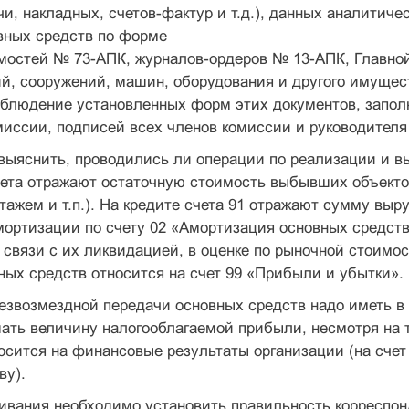
и, накладных, счетов-фактур и т.д.), данных аналитическ
вных средств по форме
остей № 73-АПК, журналов-ордеров № 13-АПК, Главной 
й, сооружений, машин, оборудования и другого имущес
облюдение установленных форм этих документов, запол
иссии, подписей всех членов комиссии и руководителя
выяснить, проводились ли операции по реализации и в
чета отражают остаточную стоимость выбывших объекто
тажем и т.п.). На кредите счета 91 отражают сумму выр
ортизации по счету 02 «Амортизация основных средств
связи с их ликвидацией, в оценке по рыночной стоимос
ых средств относится на счет 99 «Прибыли и убытки».
езвозмездной передачи основных средств надо иметь в 
ть величину налогооблагаемой прибыли, несмотря на т
сится на финансовые результаты организации (на счет
ву).
ивания необходимо установить правильность корреспон