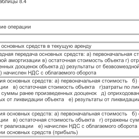
аблицы 8.4
ие операции
 основных средств в текущую аренду
здная передача основных средств: а) первоначальная с
ной амортизации в) остаточная стоимость объекта г) о
енных дооценок объекта д) результаты от безвозмездно
е) начислен НДС с облагаемого оборота
ия основных средств: а) первоначальная стоимость б)
ции в) остаточная стоимость объекта г)затраты по ли
 суммы ранее произведенных дооценок д) оприходован
ых от ликвидации объекта е) результаты от ликвидации
ия основных средств: а) первоначальная стоимость б)
ции в) остаточная стоимость объекта г) отражены су
от реализации е) начислен НДС с облагаемого оборота 
ии основных средств (прибыль)