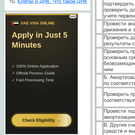
Клетки и ДНК. Что такое ДНК
подтвердить
проверить д
учете перво
Провести ан
движения и 
Проверить д
результаты 
Проверить п
основным ср
безвозмездно
ним
Б. Амортиза
по соответс
Проверить п
соответствую
Провести под
амортизации
В. Другие сч
средств и вы