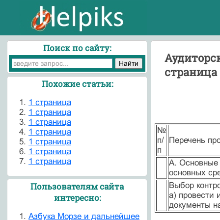
Поиск по сайту:
Аудиторск
страница
Похожие статьи:
1 страница
1 страница
1 страница
№
1 страница
п/
Перечень пр
1 страница
п
1 страница
1 страница
А. Основные 
основных сре
Выбор контро
Пользователям сайта
а) провести 
интересно:
документы на
Азбука Морзе и дальнейшее