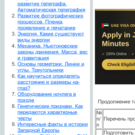
развитие телеграфа.
Автоматическая телеграфия
Развитие фотографических
процессов. Пленка,
проявление и печатание
Энергия. Какие существуют
виды энергии
Механика. Ньютоновские
законы движения. Масса, вес
и гравитация
Основы геометрии. Линии и
углы. Треугольники
Как научиться определять
расстояние и размеры на-
глаз?
Оборудование ночлега в
походе
Продолжение т
Генетические признаки. Как
передаются характерные
№
черты
п/
Перечень пр
Интересные факты в истории
п
Западной Европы
Подготовить 