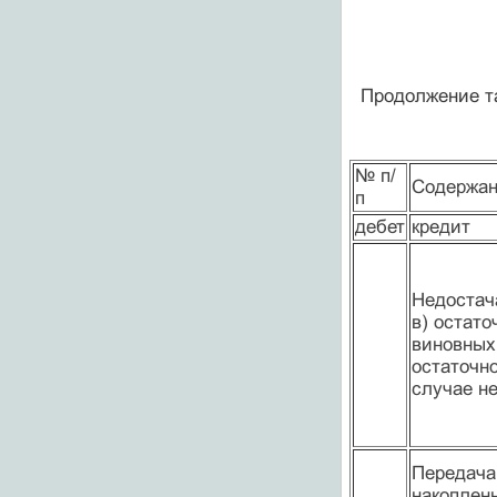
Продолжение т
№ п/
Содержан
п
дебет
кредит
Недостач
в) остат
виновных
остаточн
случае н
Передача
накоплен