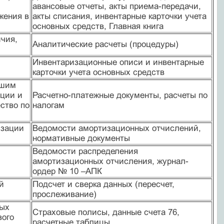
авансовые отчеты, акты приема-передачи,
жения в
акты списания, инвентарные карточки учета
основных средств, Главная книга
чия,
Аналитические расчеты (процедуры)
Инвентаризационные описи и инвентарные
карточки учета основных средств
вшим
ации и
Расчетно-платежные документы, расчеты по
ство по
налогам
изации
Ведомости амортизационных отчислений,
нормативные документы
Ведомости распределения
амортизационных отчисления, журнал-
ордер № 10 –АПК
й
Подсчет и сверка данных (пересчет,
прослеживание)
ных
Страховые полисы, данные счета 76,
вого
расчетные таблицы