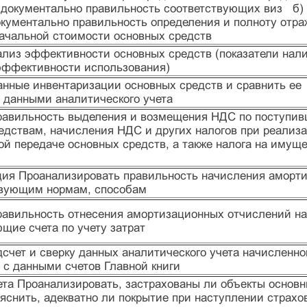
 документально правильность соответствующих виз б)
окументально правильность определения и полноту отра
начальной стоимости основных средств
ализ эффективности основных средств (показатели нали
эффективности использования)
анные инвентаризации основных средств и сравнить ее
с данными аналитического учета
равильность выделения и возмещения НДС по поступи
едствам, начисления НДС и других налогов при реализ
й передаче основных средств, а также налога на имуще
ция Проанализировать правильность начисления аморт
твующим нормам, способам
равильность отнесения амортизационных отчислений на
щие счета по учету затрат
счет и сверку данных аналитического учета начисленно
 с данными счетов Главной книги
ета Проанализировать, застрахованы ли объекты основ
яснить, адекватно ли покрытие при наступлении страхо