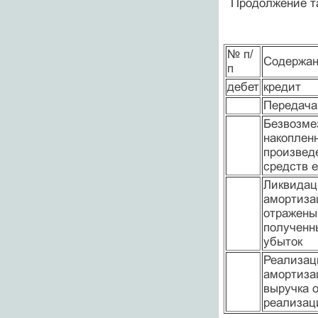
Продолжение т
№ п/
Содержан
п
дебет
кредит
Передача
Безвозме
накоплен
произвед
средств 
Ликвидац
амортиза
отражены
полученн
убыток
Реализац
амортиза
выручка 
реализац