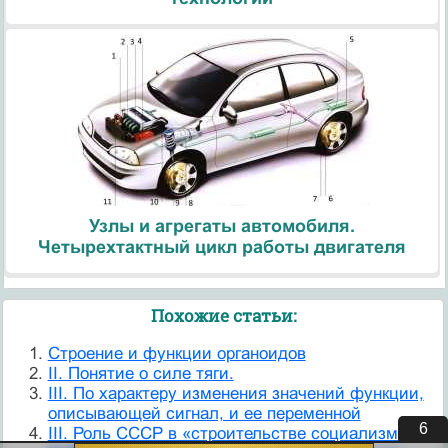
Узлы и агрегаты автомобиля.
Четырехтактный цикл работы двигателя
Похожие статьи:
Cтроение и функции органоидов
II. Понятие о силе тяги.
III. По характеру изменения значений функции,
описывающей сигнал, и ее переменной
5
III. Роль СССР в «строительстве социализма» в