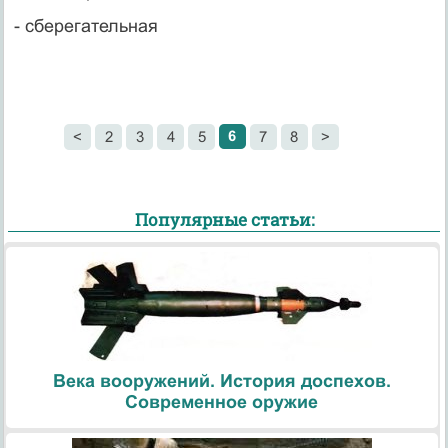
- сберегательная
6
<
2
3
4
5
7
8
>
Популярные статьи:
Века вооружений. История доспехов.
Современное оружие