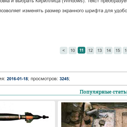
ровка и выбрать Кириллица (Windows). Текст преобразуе
позволяет изменять размер экранного шрифта для удобс
11
<
10
12
13
14
15
1
ия:
; просмотров:
;
2016-01-18
3245
Популярные стать