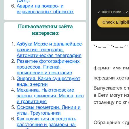
(URI).
Аварии на пожаро- и
взрывоопасных объектах
Пользователям сайта
интересно:
Азбука Морзе и дальнейшее
развитие телеграфа.
Автоматическая телеграфия
Развитие фотографических
процессов. Пленка,
формат имя им
проявление и печатание
передачи хоста
Энергия. Какие существуют
виды энергии
Выпускается с
Механика. Ньютоновские
в Сети могут и
законы движения. Масса, вес
и гравитация
страницу по кл
Основы геометрии. Линии и
углы. Треугольники
Как научиться определять
Обращение к др
расстояние и размеры на-