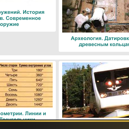
ружений. История
в. Современное
оружие
Археология. Датировк
древесным кольца
ометрии. Линии и
 Треугольники
Поезда. Современн