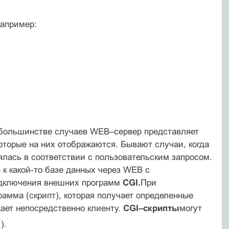
например:
большинстве случаев WEB–сервер представляет
оторые на них отображаются. Бывают случаи, когда
ялась в соответствии с пользовательским запросом.
 к какой-то базе данных через WEB с
одключения внешних программ
CGI.
При
амма (скрипт), которая получает определенные
дает непосредственно клиенту.
CGI–скрипты
могут
).