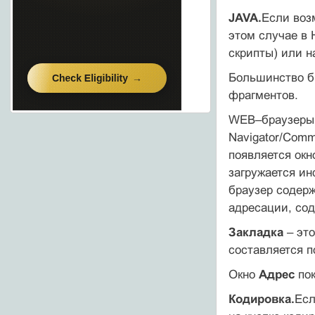
JAVA.
Если во
этом случае в 
скрипты) или н
Большинство б
фрагментов.
WEB–браузеры.Б
Navigator/Comm
появляется окн
загружается и
браузер содерж
адресации, сод
Закладка
– это
составляется п
Окно
Адрес
пок
Кодировка.
Есл