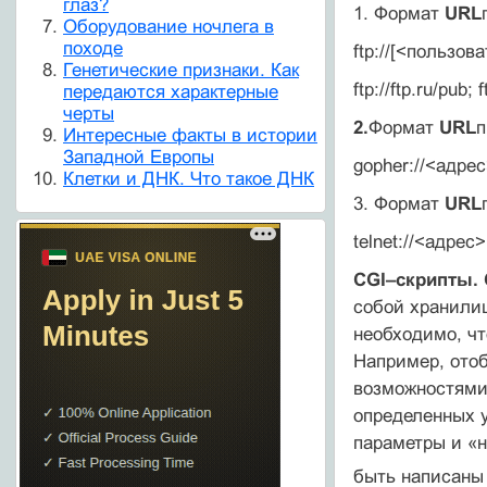
глаз?
1. Формат
URL
Оборудование ночлега в
походе
ftp://[<пользо
Генетические признаки. Как
ftp://ftp.ru/pub;
передаются характерные
черты
2.
Формат
URL
п
Интересные факты в истории
Западной Европы
gopher://<адрес
Клетки и ДНК. Что такое ДНК
3. Формат
URL
telnet://<адрес> 
CGI–скрипты. 
собой хранилищ
необходимо, чт
Например, отоб
возможностями
определенных у
параметры и «н
быть написаны