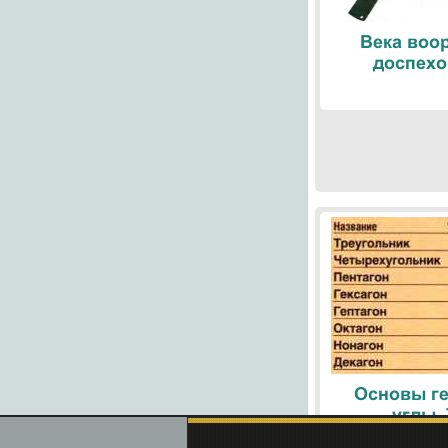
Века воо
доспехо
Основы ге
углы.