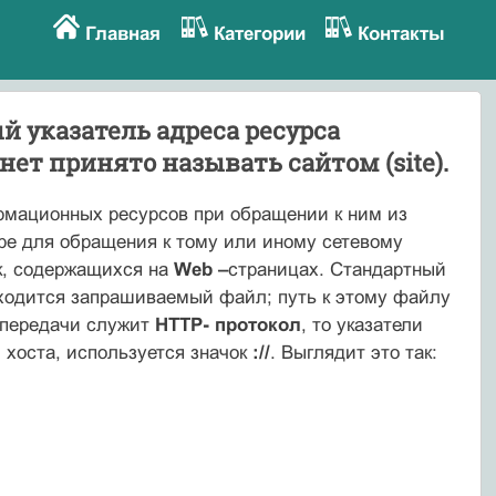
Главная
Категории
Контакты
й указатель адреса ресурса
ет принято называть сайтом (site).
рмационных ресурсов при обращении к ним из
ре для обращения к тому или иному сетевому
к, содержащихся на
Web –
страницах. Стандартный
находится запрашиваемый файл; путь к этому файлу
м передачи служит
HTTP- протокол
, то указатели
 хоста, используется значок
://
. Выглядит это так: