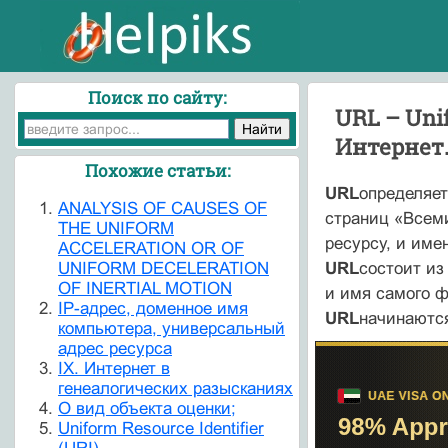
Поиск по сайту:
URL – Uni
Интернет.
Похожие статьи:
URL
определяет
ANALYSIS OF CAUSES OF
страниц «Всеми
THE UNIFORM
ресурсу, и име
ACCELERATION OR OF
UNIFORM DECELERATION
URL
состоит из
OF INERTIAL MOTION
и имя самого ф
IP-адрес, доменное имя
URL
начинаются
компьютера, универсальный
адрес ресурса
IX. Интернет в
генеалогических разысканиях
O вид объекта оценки;
Uniform Resource Identifier