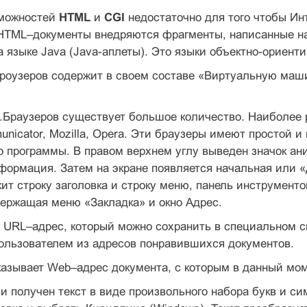
зможностей
HTML
и
CGI
недостаточно для того чтобы Инт
HTML–документы внедряются фрагменты, написанные на 
а языке Java (Java-аплеты). Это языки объектно-ориент
роузеров содержит в своем составе «Виртуальную маш
раузеров существует большое количество. Наиболее рас
unicator, Mozilla, Opera. Эти браузеры имеют простой 
о программы. В правом верхнем углу выведен значок ани
нформация. Затем на экране появляется начальная или
ит строку заголовка и строку меню, панель инструменто
ержащая меню «Закладка» и окно Адрес.
 URL–адрес, который можно сохранить в специальном с
ользователем из адресов понравившихся документов.
азывает Web–адрес документа, с которым в данный мом
и получен текст в виде произвольного набора букв и си