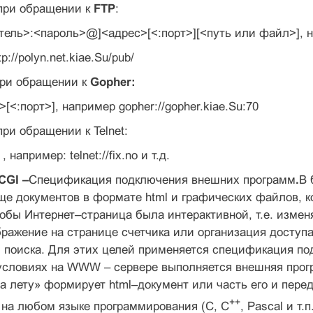
при обращении к
FTP
:
ватель>:<пароль>@]<адрес>[<:порт>][<путь или файл>], 
 ftp://polyn.net.kiae.Su/pub/
ри обращении к
Gopher:
>[<:порт>], например gopher://gopher.kiae.Su:70
при обращении к Telnet:
, например: telnet://fix.no и т.д.
CGI –
Спецификация подключения внешних программ
.
В 
е документов в формате html и графических файлов, к
обы Интернет–страница была интерактивной, т.е. измен
ражение на странице счетчика или организация доступа
 поиска. Для этих целей применяется спецификация п
словиях на WWW – сервере выполняется внешняя прогр
а лету» формирует html–документ или часть его и пере
++
 на любом языке программирования (С, С
, Pascal и т.п.