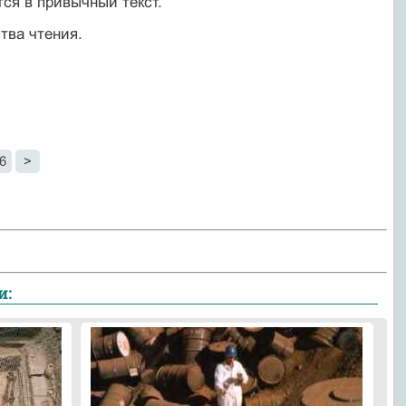
тся в привычный текст.
тва чтения.
6
>
и: