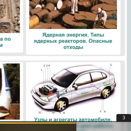
Ядерная энергия. Типы
а по
ядерных реакторов. Опасные
м
отходы
3
Узлы и агрегаты автомобиля.
ые
Четырехтактный цикл работы