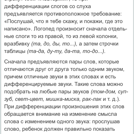
дифференциации слогов со слуха
предъявляется противопо­ложное требование:
«Послушай, что я тебе скажу, и пока­жи, где это
написано». Логопед произносит сначала отдель­
ные слоги то из правой, то из левой колонки,
вразбивку
(та, до, ды, то...),
а затем строчки
таблицы
(та-да, ду-ту, да-та, то-до...).
Сначала предъявляются пары слов, которые
отличаются друг от друга только одним звуком,
причем отличные звуки в этих словах и есть
дифференцируемые звуки. Такие слова можно
подобрать на любые пары звуков
(том-дом, суп-
зуб, свет-цвет, мишка-миска, рак-лак
и т. д.).
При дифференциа­ции произношения этих слов
обращается внимание на измене­ние смысла
слова с изменением одного звука: прослушав
сло­во, ребенок должен правильно показать