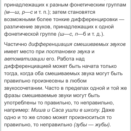
принадлежащих к разным фонетическим группам
(м
—
ш, р
—
с
и т. п.); затем становятся
возможными более тонкие дифференцировки —
различение звуков, принадлежащих к одной
фонетической группе
(ш
—
с, п
—б и т. д.).
Частично
дифференциация смешиваемых звуков
имеет место при
постановке звука
и
автоматизации
его. Работа над
дифференциацией может быть начата только
тогда, когда оба смешиваемых звука могут быть
правильно произнесены в лю­бом
звукосочетании. Часто в пределах одной и той же
фразы смешиваемые звуки могут быть
употреблены то правильно, то неправильно,
например:
Миша и Саса ушли в школу.
Даже
одно и то же слово может произноситься то
правильно, то не­правильно
(зубы
—
жубы).