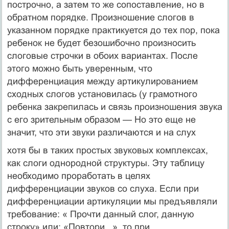
построчно, а затем то же сопоставление, но в
обратном порядке. Произношение сло­гов в
указанном порядке практикуется до тех пор, пока
ре­бенок не будет безошибочно произносить
слоговые строчки в обоих вариантах. После
этого можно быть уверенным, что
дифференциация между артикулированием
сходных сло­гов установилась (у грамотного
ребенка закрепилась и связь произношения звука
с его зрительным образом — Но это еще не
значит, что эти звуки различаются и на слух
хотя бы в таких простых звуковых комплексах,
как слоги однородной структуры. Эту таблицу
необходимо проработать в целях
дифференциации звуков со слуха. Если при
диффе­ренциации артикуляции мы предъявляли
требование: « Про­чти данный слог, данную
строку» или: «Повтори...», то при