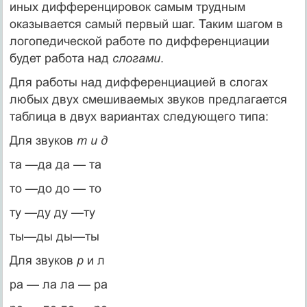
иных дифференцировок самым трудным
оказывается самый первый шаг. Таким шагом в
логопедической работе по дифференциации
будет работа над
слогами
.
Для работы над дифференциацией в слогах
любых двух смешиваемых звуков предлагается
таблица в двух вариан­тах следующего типа:
Для звуков
m и д
та —да да — та
то —до до — то
ту —ду ду —ту
ты—ды ды—ты
Для звуков
р
и л
ра — ла ла — ра