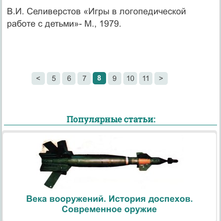
В.И. Селиверстов «Игры в логопедической
работе с детьми»- М., 1979.
8
<
5
6
7
9
10
11
>
Популярные статьи:
Века вооружений. История доспехов.
Современное оружие