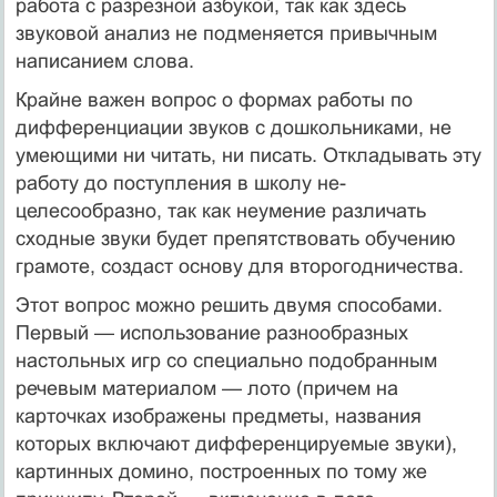
работа с раз­резной азбукой, так как здесь
звуковой анализ не подменяет­ся привычным
написанием слова.
Крайне важен вопрос о формах работы по
дифференциа­ции звуков с дошкольниками, не
умеющими ни читать, ни писать. Откладывать эту
работу до поступления в школу не­
целесообразно, так как неумение различать
сходные звуки будет препятствовать обучению
грамоте, создаст основу для второгодничества.
Этот вопрос можно решить двумя способами.
Первый — использование разнообразных
настольных игр со специаль­но подобранным
речевым материалом — лото (причем на
карточках изображены предметы, названия
которых вклю­чают дифференцируемые звуки),
картинных домино, пост­роенных по тому же