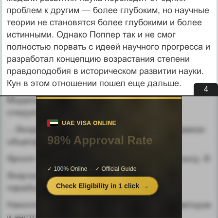
проблем к другим — более глубоким, но научные
теории не становятся более глубокими и более
истинными. Однако Поппер так и не смог
полностью по­рвать с идеей научного прогресса и
разработал концепцию возрастания сте­пени
правдоподобия в историческом развитии науки.
Кун в этом отноше­нии пошел еще дальше.
3
Модель развития науки Куна выглядит
следующим образом:
…®нормальная наука, развивающаяся в рамках
общепризнанной парадигмы, ®
®рост числа аномалий, приводящий к кризису, ®
®научная революция, означаю­щая смену
парадигм.®…
Накопление знания, совершенствование методов
и инструментов, расширение сферы