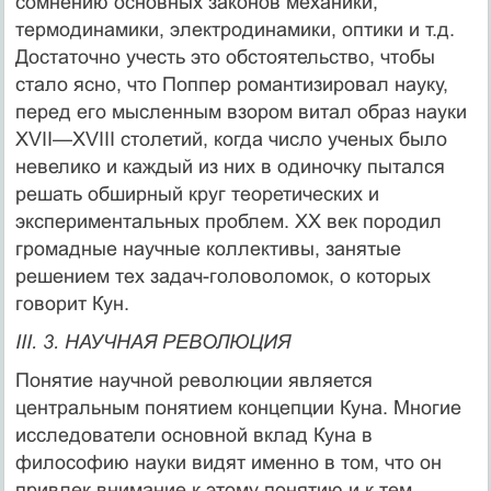
сомнению основных законов механики,
термодинамики, электродинамики, оптики и т.д.
Достаточно учесть это обстоятельство, чтобы
стало ясно, что Поппер романтизировал науку,
перед его мысленным взором витал образ науки
XVII—XVIII столетий, когда число ученых было
невелико и каждый из них в одиночку пытался
решать обширный круг теоретических и
экспериментальных проблем. XX век породил
громадные научные коллективы, занятые
решением тех задач-головоломок, о которых
говорит Кун.
III. 3. НАУЧНАЯ РЕВОЛЮЦИЯ
Понятие научной революции является
центральным понятием концеп­ции Куна. Многие
исследователи основной вклад Куна в
философию науки видят именно в том, что он
привлек внимание к этому понятию и к тем