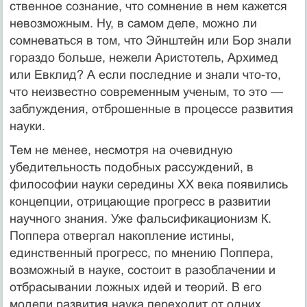
ственное сознание, что сомнение в нем кажется
невозможным. Ну, в самом деле, можно ли
сомневаться в том, что Эйнштейн или Бор знали
гораздо больше, нежели Аристотель, Архимед
или Евклид? А если последние и зна­ли что-то,
что неизвестно современным ученым, то это —
заблуждения, от­брошенные в процессе развития
науки.
Тем не менее, несмотря на очевидную
убедительность подобных рас­суждений, в
философии науки середины XX века появились
концепции, от­рицающие прогресс в развитии
научного знания. Уже фальсификационизм К.
Поппера отвергал накопление истины,
единственный прогресс, по мне­нию Поппера,
возможный в науке, состоит в разоблачении и
отбрасывании ложных идей и теорий. В его
модели развития наука переходит от одних