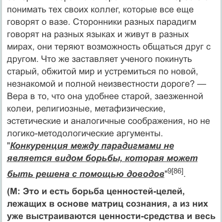
понимать тех своих коллег, которые все еще
говорят о вазе. Сторонники разных парадигм
гово­рят на разных языках и живут в разных
мирах, они теряют возможность общаться друг с
другом. Что же заставляет ученого покинуть
старый, обжи­той мир и устремиться по новой,
незнакомой и полной неизвестности доро­ге? —
Вера в то, что она удобнее старой, заезженной
колеи, религиозные, метафизические,
эстетические и аналогичные соображения, но не
логико-методологические аргументы.
"
Конкуренция между парадигмами не
является видом борьбы, которая может
9[86]
быть решена с помощью доводов
"
.
(М: Это и есть борьба ценностей-целей,
лежащих в основе матриц сознания, а из них
уже выстраиваются ценности-средства и весь