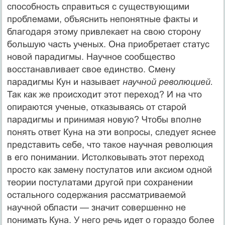
способность справиться с существующими
проблемами, объяснить непонятные факты и
благодаря этому привлекает на свою сторо­ну
большую часть ученых. Она приобретает статус
новой парадигмы. Науч­ное сообщество
восстанавливает свое единство. Смену
парадигмы Кун и называет
научной революцией.
Так как же происходит этот переход? И на что
опираются ученые, отказываясь от старой
парадигмы и принимая новую? Чтобы вполне
понять ответ Куна на эти вопросы, следует яснее
пред­ставить себе, что такое научная революция
в его понимании. Истолковы­вать этот переход
просто как замену постулатов или аксиом одной
теории постулатами другой при сохранении
остального содержания рассматривае­мой
научной области — значит совершенно не
понимать Куна. У него речь идет о гораздо более