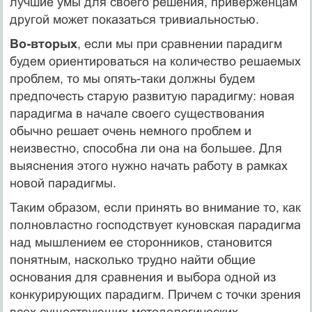
лучшие умы для своего реше­ния, приверженцам
другой может показаться тривиальностью.
Во-вторых
, если мы при сравнении парадигм
будем ориентироваться на количество решае­мых
проблем, то мы опять-таки должны будем
предпочесть старую разви­тую парадигму: новая
парадигма в начале своего существования
обычно решает очень немного проблем и
неизвестно, способна ли она на большее. Для
выяснения этого нужно начать работу в рамках
новой парадигмы.
Таким образом, если принять во внимание то, как
полновластно гос­подствует куновская парадигма
над мышлением ее сторонников, становится
понятным, насколько трудно найти общие
основания для сравнения и вы­бора одной из
конкурирующих парадигм. Причем с точки зрения
всех су­ществующих методологических