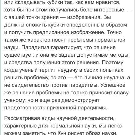
или складывать куби­ки так, как вам нравится,
хотя бы при этом получались боле интересные —
с вашей точки зрения — изображения. Вы
должны сложить кубики опреде­ленным образом
и получить предписанное изображение. Точно
такой же ха­рактер носят проблемы нормальной
науки. Парадигма гарантирует, что реше­ние
существует, и она же задает допустимые методы
и средства получения этого решения. Поэтому
когда ученый терпит неудачу в своих попытках
ре­шить проблему, то это — его личная неудача, а
не свидетельство против па­радигмы. Успешное
же решение проблемы не только приносит славу
уче­ному, но и еще раз демонстрирует
плодотворность признанной парадигмы.
Рассматривая виды научной деятельности,
характерные для нормаль­ной науки, мы легко
можем заметить, что Кун рисует образ науки,