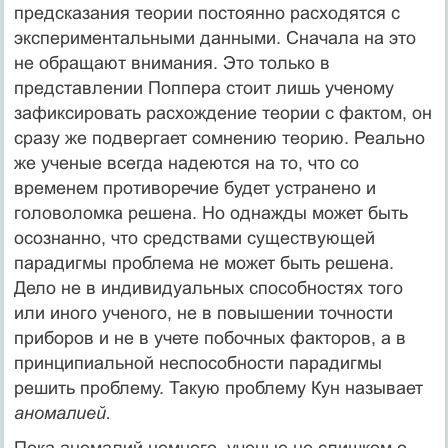
предсказания теории посто­янно расходятся с
экспериментальными данными. Сначала на это
не обра­щают внимания. Это только в
представлении Поппера стоит лишь ученому
зафиксировать расхождение теории с фактом, он
сразу же подвергает со­мнению теорию. Реально
же ученые всегда надеются на то, что со
временем противоречие будет устранено и
головоломка решена. Но однажды может быть
осознанно, что средствами существующей
парадигмы проблема не может быть решена.
Дело не в индивидуальных способностях того
или ино­го ученого, не в повышении точности
приборов и не в учете побочных факторов, а в
принципиальной неспособности парадигмы
решить проблему. Такую проблему Кун называет
аномалией.
Пока аномалий немного, ученые не слишком о