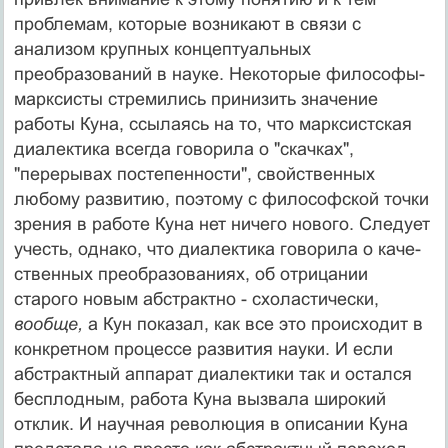
проблемам, которые возникают в связи с
анализом крупных концептуаль­ных
преобразований в науке. Некоторые философы-
марксисты стремились принизить значение
работы Куна, ссылаясь на то, что марксистская
диалек­тика всегда говорила о "скачках",
"перерывах постепенности", свойствен­ных
любому развитию, поэтому с философской точки
зрения в работе Куна нет ничего нового. Следует
учесть, однако, что диалектика говорила о каче­
ственных преобразованиях, об отрицании
старого новым абстрактно - схоластически,
вообще,
а Кун показал, как все это происходит в
конкретном процессе развития науки. И если
абстрактный аппарат диалектики так и ос­тался
бесплодным, работа Куна вызвала широкий
отклик. И научная револю­ция в описании Куна