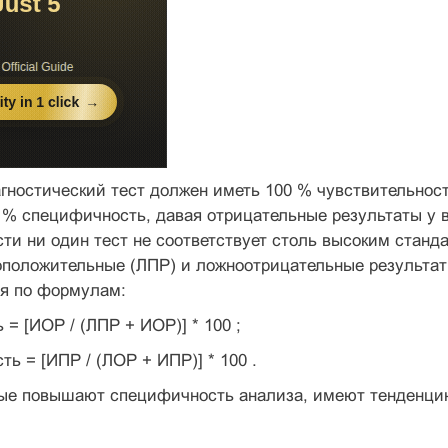
ностический тест должен иметь 100 % чувствительност
 % специфичность, давая отрицательные результаты у вс
ти ни один тест не соответствует столь высоким станд
оположительные (ЛПР) и ложноотрицательные результат
я по формулам:
= [ИОР / (ЛПР + ИОР)] * 100 ;
ть = [ИПР / (ЛОР + ИПР)] * 100 .
ые повышают специфичность анализа, имеют тенденцию 