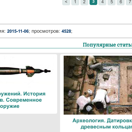
3
<
1
2
4
5
6
7
ия:
; просмотров:
;
2015-11-06
4528
Популярные стать
ружений. История
в. Современное
оружие
Археология. Датировк
древесным кольца