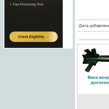
Дата добавлен
Века воо
доспехо