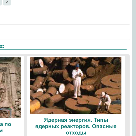
>
и:
Ядерная энергия. Типы
а по
ядерных реакторов. Опасные
м
отходы