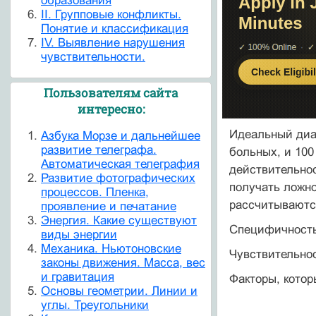
образования
II. Групповые конфликты.
Понятие и классификация
IV. Выявление нарушения
чувствительности.
Пользователям сайта
интересно:
Идеальный диаг
Азбука Морзе и дальнейшее
развитие телеграфа.
больных, и 100
Автоматическая телеграфия
действительнос
Развитие фотографических
получать ложн
процессов. Пленка,
рассчитываютс
проявление и печатание
Энергия. Какие существуют
Специфичность 
виды энергии
Механика. Ньютоновские
Чувствительнос
законы движения. Масса, вес
и гравитация
Факторы, котор
Основы геометрии. Линии и
углы. Треугольники