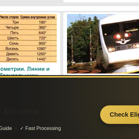
ометрии. Линии и
 Треугольники
Поезда. Современн
железнодорожные техн
Поиск по сайту:
Если вам
– поделит
а вы сможете найти нужную вам информацию.