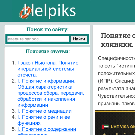
Поиск по сайту:
Понятие о
клиники.
Похожие статьи:
Специфичность 
I закон Ньютона. Понятие
то есть "истин
инерциальной системы
положительных 
отсчета.
I. Понятие информации.
(ИПР). Специфи
Общая характеристика
результата ана
процессов сбора, передачи,
Чувствительнос
обработки и накопления
признаны таков
информации
I. Понятие о медиации
I. Понятие о речи и ее
функциях
I. Понятие о содержании