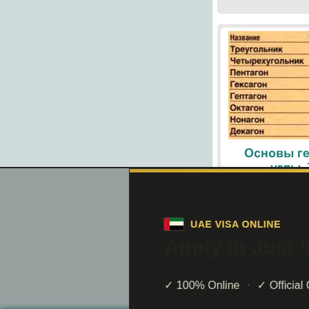
Основы ге
углы.
При помощи поиск