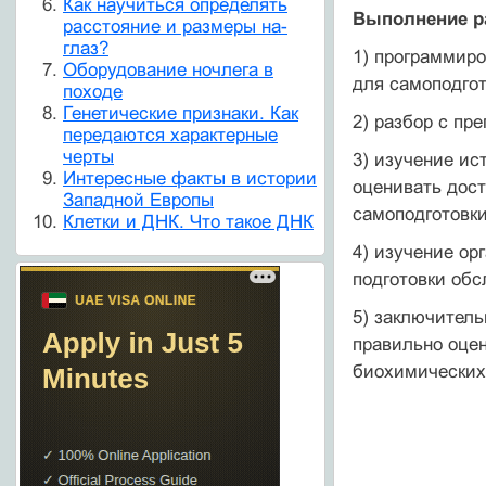
Как научиться определять
Выполнение р
расстояние и размеры на-
глаз?
1) программиро
Оборудование ночлега в
для самоподгот
походе
Генетические признаки. Как
2) разбор с пр
передаются характерные
черты
3) изучение ис
Интересные факты в истории
оценивать дост
Западной Европы
самоподготовки
Клетки и ДНК. Что такое ДНК
4) изучение о
подготовки обс
5) заключитель
правильно оцен
биохимических 