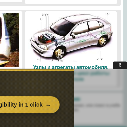
5
Узлы и агрегаты автомобиля.
ые
Четырехтактный цикл работы
ологии
двигателя
Поделитесь с друзьями:
 перенёс пользу информационный материал, или помог в учебе
есь этим сайтом с друзьями и знакомыми.